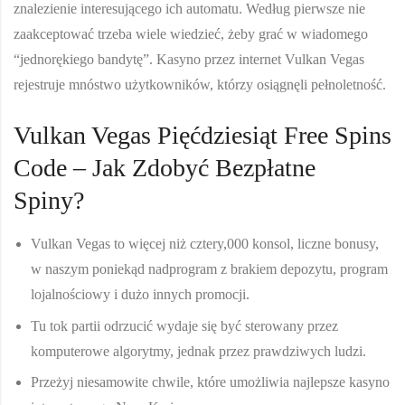
znalezienie interesującego ich automatu. Według pierwsze nie
zaakceptować trzeba wiele wiedzieć, żeby grać w wiadomego
“jednorękiego bandytę”. Kasyno przez internet Vulkan Vegas
rejestruje mnóstwo użytkowników, którzy osiągnęli pełnoletność.
Vulkan Vegas Pięćdziesiąt Free Spins
Code – Jak Zdobyć Bezpłatne
Spiny?
Vulkan Vegas to więcej niż cztery,000 konsol, liczne bonusy,
w naszym poniekąd nadprogram z brakiem depozytu, program
lojalnościowy i dużo innych promocji.
Tu tok partii odrzucić wydaje się być sterowany przez
komputerowe algorytmy, jednak przez prawdziwych ludzi.
Przeżyj niesamowite chwile, które umożliwia najlepsze kasyno