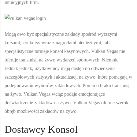
intuicyjnych firm.
Mogą owo być specjalistyczne zakłady spośród wyższymi
kursami, konkursy wraz z nagrodami pieniężnymi, lub
specjalistyczne turnieje konsol kasynowych. Vulkan Vegas nie
oferuje transmisji na żywo wydarzeń sportowych. Niemniej
Jednak jednak, użytkownicy mają dostęp do odwiedzenia
szczegółowych statystyk i aktualizacji na żywo, które pomagają w
podejmowaniu wyborów zakładowych. Pomimo braku transmisji
na żywo, Vulkan Vegas wciąż podaje emocjonujące
doświadczenie zakładów na żywo. Vulkan Vegas oferuje szeroki
obręb możliwości zakładów na żywo.
Dostawcy Konsol