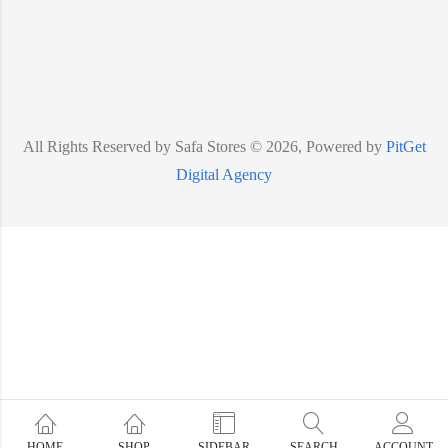
All Rights Reserved by Safa Stores © 2026, Powered by
PitGet
Digital Agency
HOME
SHOP
SIDEBAR
SEARCH
ACCOUNT