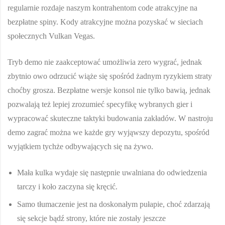
regularnie rozdaje naszym kontrahentom code atrakcyjne na
bezpłatne spiny. Kody atrakcyjne można pozyskać w sieciach
społecznych Vulkan Vegas.
Tryb demo nie zaakceptować umożliwia zero wygrać, jednak
zbytnio owo odrzucić wiąże się spośród żadnym ryzykiem straty
choćby grosza. Bezpłatne wersje konsol nie tylko bawią, jednak
pozwalają też lepiej zrozumieć specyfikę wybranych gier i
wypracować skuteczne taktyki budowania zakładów. W nastroju
demo zagrać można we każde gry wyjąwszy depozytu, spośród
wyjątkiem tychże odbywających się na żywo.
Mała kulka wydaje się następnie uwalniana do odwiedzenia
tarczy i koło zaczyna się kręcić.
Samo tłumaczenie jest na doskonałym pułapie, choć zdarzają
się sekcje bądź strony, które nie zostały jeszcze