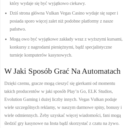
który wydaje się być wyjątkowo ciekawy.
Dziś strona główna Vulkan Vegas Casino wydaje się super i
posiada sporo więcej zalet niż podobne platformy z nasze
państwo.
Mogą owo być wyjątkowe zakłady wraz z wyższymi kursami,
konkursy z nagrodami pieniężnymi, bądź specjalistyczne
turnieje komputerów kasynowych.
W Jaki Sposób Grać Na Automatach
Dzięki czemu, gracze mogą cieszyć się gierkami od momentu
takich producentów w jaki sposób Play’n Go, ELK Studios,
Evolution Gaming i dużej liczby innych. Vegas Vulkan podaje
wiele szczególnych reklamy, w naszym darmowe spiny, bonusy i
wiele odmiennych. Żeby uzyskać więcej wiadomości, fani mogą
śledzić gry kasynowe na Insta bądź skorzystać z czatu na żywo.