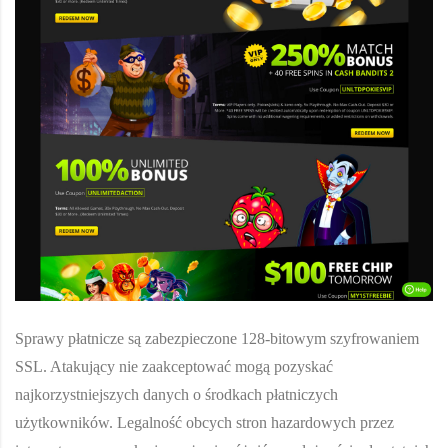
Sprawy płatnicze są zabezpieczone 128-bitowym szyfrowaniem
SSL. Atakujący nie zaakceptować mogą pozyskać
najkorzystniejszych danych o środkach płatniczych
użytkowników. Legalność obcych stron hazardowych przez