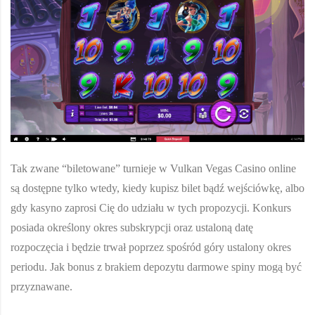
Tak zwane “biletowane” turnieje w Vulkan Vegas Casino online
są dostępne tylko wtedy, kiedy kupisz bilet bądź wejściówkę, albo
gdy kasyno zaprosi Cię do udziału w tych propozycji. Konkurs
posiada określony okres subskrypcji oraz ustaloną datę
rozpoczęcia i będzie trwał poprzez spośród góry ustalony okres
periodu. Jak bonus z brakiem depozytu darmowe spiny mogą być
przyznawane.