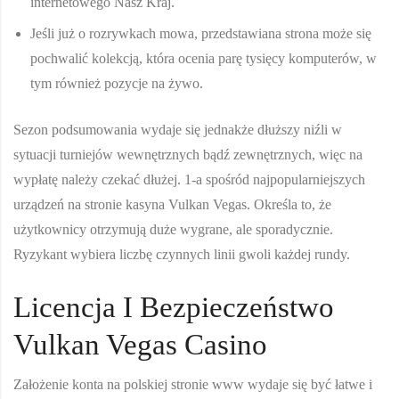
internetowego Nasz Kraj.
Jeśli już o rozrywkach mowa, przedstawiana strona może się
pochwalić kolekcją, która ocenia parę tysięcy komputerów, w
tym również pozycje na żywo.
Sezon podsumowania wydaje się jednakże dłuższy niźli w
sytuacji turniejów wewnętrznych bądź zewnętrznych, więc na
wypłatę należy czekać dłużej. 1-a spośród najpopularniejszych
urządzeń na stronie kasyna Vulkan Vegas. Określa to, że
użytkownicy otrzymują duże wygrane, ale sporadycznie.
Ryzykant wybiera liczbę czynnych linii gwoli każdej rundy.
Licencja I Bezpieczeństwo
Vulkan Vegas Casino
Założenie konta na polskiej stronie www wydaje się być łatwe i