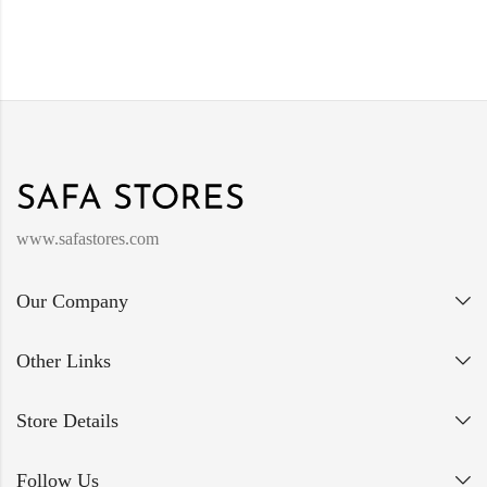
www.safastores.com
Our Company
Other Links
Store Details
Follow Us