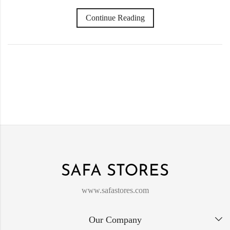
Continue Reading
www.safastores.com
Our Company