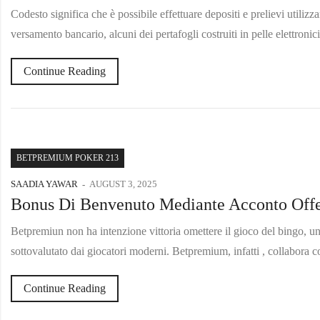
Codesto significa che è possibile effettuare depositi e prelievi utiliz
versamento bancario, alcuni dei pertafogli costruiti in pelle elettronici 
Continue Reading
BETPREMIUM POKER 213
SAADIA YAWAR
AUGUST 3, 2025
Bonus Di Benvenuto Mediante Acconto Offer
Betpremiun non ha intenzione vittoria omettere il gioco del bingo, u
sottovalutato dai giocatori moderni. Betpremium, infatti , collabora 
Continue Reading