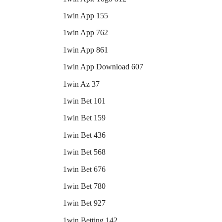
1win App 155
1win App 762
1win App 861
1win App Download 607
1win Az 37
1win Bet 101
1win Bet 159
1win Bet 436
1win Bet 568
1win Bet 676
1win Bet 780
1win Bet 927
1win Betting 142