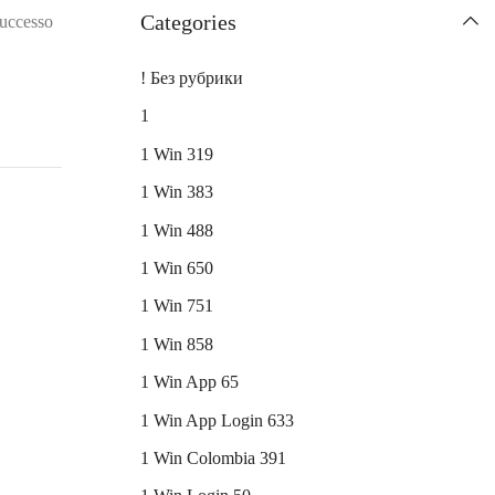
Categories
successo
! Без рубрики
1
1 Win 319
1 Win 383
1 Win 488
1 Win 650
1 Win 751
1 Win 858
1 Win App 65
1 Win App Login 633
1 Win Colombia 391