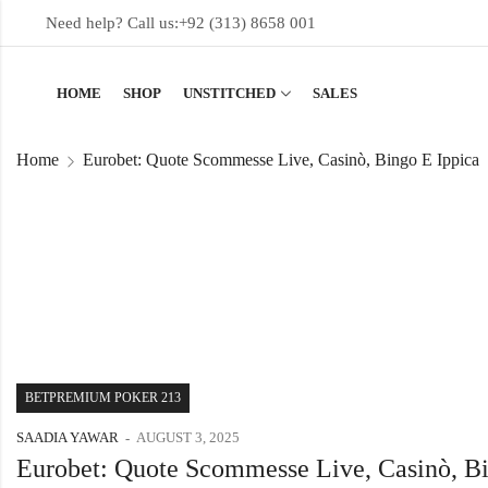
Need help? Call us:
+92 (313) 8658 001
HOME
SHOP
UNSTITCHED
SALES
Home
Eurobet: Quote Scommesse Live, Casinò, Bingo E Ippica
BETPREMIUM POKER 213
SAADIA YAWAR
AUGUST 3, 2025
Eurobet: Quote Scommesse Live, Casinò, Bi