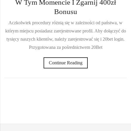
W Tym Momencie I Zgarnij 400zł
Bonusu
Aczkolwiek procedury różnią się w zależności od państwa, w
którym miejscu posiadasz zarejestrowane profil. Aby dołączyć do
tysięcy naszych klientów, należy zarejestrować się i 20bet login.
Przygotowana za pośrednictwem 20Bet
Continue Reading