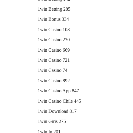
1win Betting 285
1win Bonus 334
1win Casino 108
1win Casino 230
1win Casino 669
1win Casino 721
1win Casino 74
1win Casino 892
1win Casino App 847
1win Casino Chile 445
1win Download 817
1win Giris 275
1win In 201