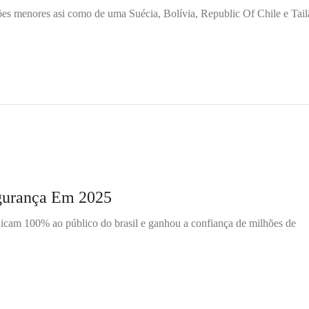
es menores asi como de uma Suécia, Bolívia, Republic Of Chile e Tail
egurança Em 2025
edicam 100% ao público do brasil e ganhou a confiança de milhões de