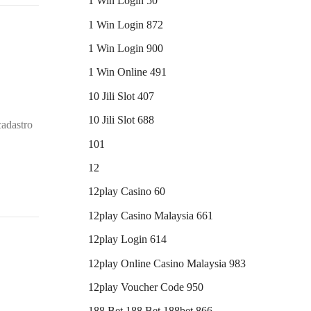
1 Win Login 50
1 Win Login 872
1 Win Login 900
1 Win Online 491
10 Jili Slot 407
10 Jili Slot 688
cadastro
101
12
12play Casino 60
12play Casino Malaysia 661
12play Login 614
12play Online Casino Malaysia 983
12play Voucher Code 950
188 Bet 188 Bet 188bet 866