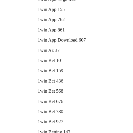
1win App 155
1win App 762
1win App 861
1win App Download 607
1win Az 37
1win Bet 101
1win Bet 159
1win Bet 436
1win Bet 568
1win Bet 676
1win Bet 780
1win Bet 927
1win Betting 142