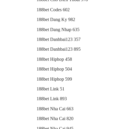
188bet Codes 602
188bet Dang Ky 982
188bet Dang Nhap 635
188bet Danhbai123 357
188bet Danhbai123 895
188bet Hiphop 458
188bet Hiphop 504
188bet Hiphop 599
188bet Link 51
188bet Link 893
188bet Nha Cai 663
188bet Nha Cai 820
188bet Nha Cai 945