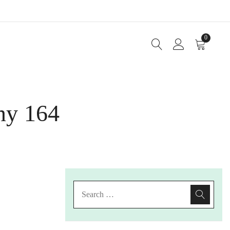
0
ny 164