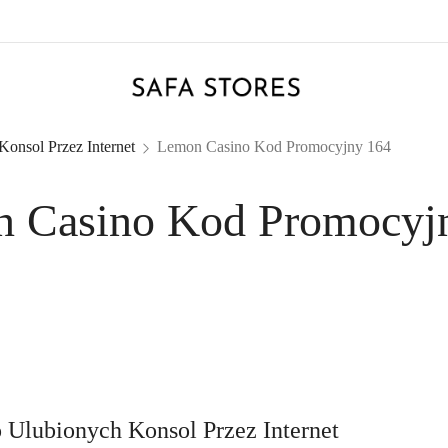
onsol Przez Internet
Lemon Casino Kod Promocyjny 164
 Casino Kod Promocyj
Ulubionych Konsol Przez Internet