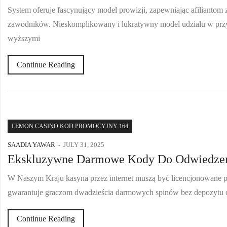
System oferuje fascynujący model prowizji, zapewniając afilianto
zawodników. Nieskomplikowany i lukratywny model udziału w prz
wyższymi
Continue Reading
LEMON CASINO KOD PROMOCYJNY 164
SAADIA YAWAR
JULY 31, 2025
Ekskluzywne Darmowe Kody Do Odwiedzen
W Naszym Kraju kasyna przez internet muszą być licencjonowane 
gwarantuje graczom dwadzieścia darmowych spinów bez depozy
Continue Reading