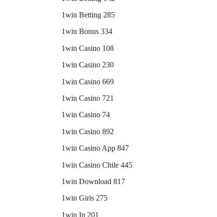
1win Betting 285
1win Bonus 334
1win Casino 108
1win Casino 230
1win Casino 669
1win Casino 721
1win Casino 74
1win Casino 892
1win Casino App 847
1win Casino Chile 445
1win Download 817
1win Giris 275
1win In 201