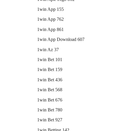
1win App 155
1win App 762
1win App 861
1win App Download 607
1win Az 37
1win Bet 101
1win Bet 159
1win Bet 436
1win Bet 568
1win Bet 676
1win Bet 780
1win Bet 927
1win Betting 142