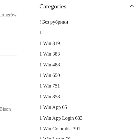
Categories
artnerów
! Без рубрики
1
1 Win 319
1 Win 383
1 Win 488
1 Win 650
1 Win 751
1 Win 858
1 Win App 65
yBison
1 Win App Login 633
1 Win Colombia 391