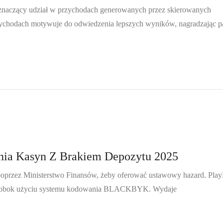
m znaczący udział w przychodach generowanych przez skierowanych
ychodach motywuje do odwiedzenia lepszych wyników, nagradzając p
ia Kasyn Z Brakiem Depozytu 2025
poprzez Ministerstwo Finansów, żeby oferować ustawowy hazard. Pla
tu obok użyciu systemu kodowania BLACKBYK. Wydaje