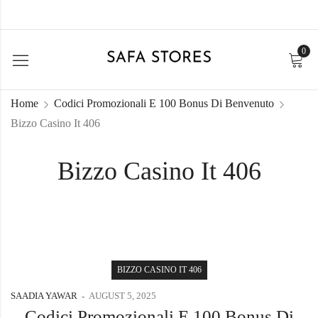
0
Home
Codici Promozionali E 100 Bonus Di Benvenuto
Bizzo Casino It 406
Bizzo Casino It 406
BIZZO CASINO IT 406
SAADIA YAWAR
AUGUST 5, 2025
Codici Promozionali E 100 Bonus Di