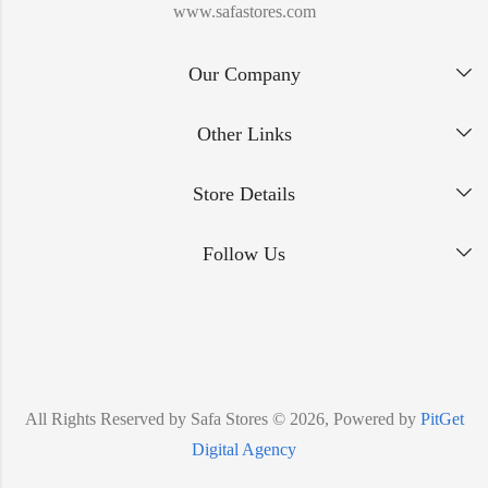
www.safastores.com
Our Company
Other Links
Store Details
Follow Us
All Rights Reserved by Safa Stores © 2026, Powered by
PitGet
Digital Agency