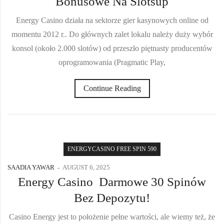
Bonusowe Na Slotsup
Energy Casino działa na sektorze gier kasynowych online od
momentu 2012 r.. Do głównych zalet lokalu należy duży wybór
konsol (około 2.000 slotów) od przeszło piętnasty producentów
oprogramowania (Pragmatic Play,
Continue Reading
ENERGYCASINO FREE SPIN 590
SAADIA YAWAR
AUGUST 6, 2025
Energy Casino ️ Darmowe 30 Spinów
Bez Depozytu!
Casino Energy jest to położenie pełne wartości, ale wiemy też, że