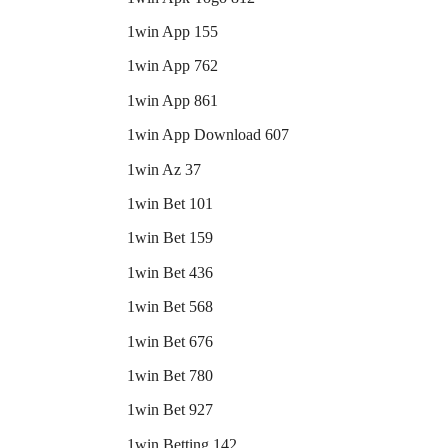
1win App 155
1win App 762
1win App 861
1win App Download 607
1win Az 37
1win Bet 101
1win Bet 159
1win Bet 436
1win Bet 568
1win Bet 676
1win Bet 780
1win Bet 927
1win Betting 142