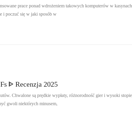
wansowane prace ponad wdrożeniem takowych komputerów w kasynach
e i poczuć się w jaki sposób w
 Fs ᐈ Recenzja 2025
utów. Chwalone są prędkie wypłaty, różnorodność gier i wysoki stopi
być gwoli niektórych minusem,