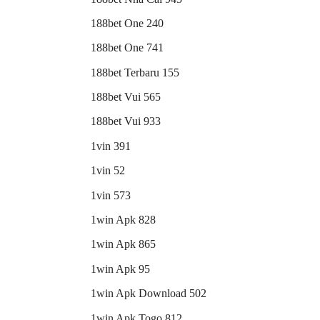
188bet One 240
188bet One 741
188bet Terbaru 155
188bet Vui 565
188bet Vui 933
1vin 391
1vin 52
1vin 573
1win Apk 828
1win Apk 865
1win Apk 95
1win Apk Download 502
1win Apk Togo 812