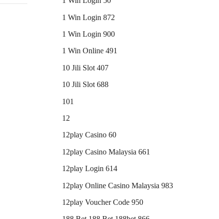
1 Win Login 50
1 Win Login 872
1 Win Login 900
1 Win Online 491
10 Jili Slot 407
10 Jili Slot 688
101
12
12play Casino 60
12play Casino Malaysia 661
12play Login 614
12play Online Casino Malaysia 983
12play Voucher Code 950
188 Bet 188 Bet 188bet 866