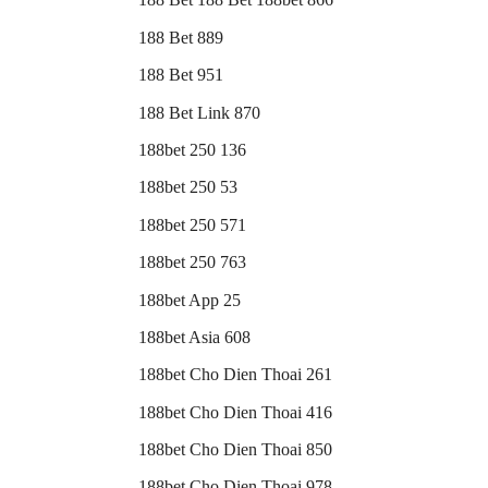
188 Bet 889
188 Bet 951
188 Bet Link 870
188bet 250 136
188bet 250 53
188bet 250 571
188bet 250 763
188bet App 25
188bet Asia 608
188bet Cho Dien Thoai 261
188bet Cho Dien Thoai 416
188bet Cho Dien Thoai 850
188bet Cho Dien Thoai 978