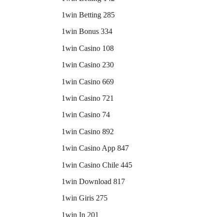
1win Betting 285
1win Bonus 334
1win Casino 108
1win Casino 230
1win Casino 669
1win Casino 721
1win Casino 74
1win Casino 892
1win Casino App 847
1win Casino Chile 445
1win Download 817
1win Giris 275
1win In 201