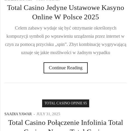
Total Casino Jedyne Ustawowe Kasyno
Online W Polsce 2025
Celem zabawy wydaje się być otrzymanie określonych
kompozycji symboli po wprawieniu urządzenia przez internet w
czyn za pomocą przycisku „spin”. Zbyt kombinację wygrywającą
uznaje się jakie możliwości w żadnym wypadku
Continue Reading
TOTAL CASINO OPINIE 95
SAADIA YAWAR
JULY 31, 2025
Total Casino Połączenie Infolinia Total