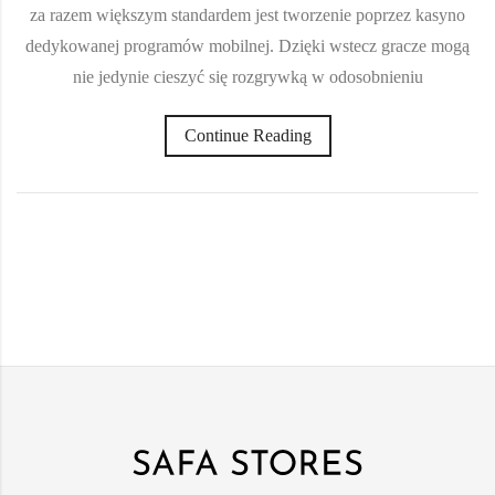
za razem większym standardem jest tworzenie poprzez kasyno
dedykowanej programów mobilnej. Dzięki wstecz gracze mogą
nie jedynie cieszyć się rozgrywką w odosobnieniu
Continue Reading