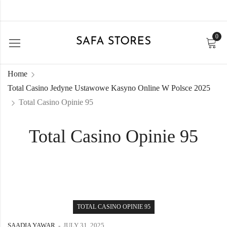
0
Home
Total Casino Jedyne Ustawowe Kasyno Online W Polsce 2025
Total Casino Opinie 95
Total Casino Opinie 95
TOTAL CASINO OPINIE 95
SAADIA YAWAR
JULY 31, 2025