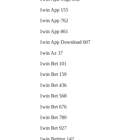
1win App 155
1win App 762
1win App 861
1win App Download 607
1win Az 37
1win Bet 101
1win Bet 159
1win Bet 436
1win Bet 568
1win Bet 676
1win Bet 780
1win Bet 927
1win Betting 142