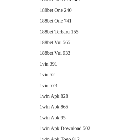
188bet One 240
188bet One 741
188bet Terbaru 155
188bet Vui 565
188bet Vui 933
1vin 391
1vin 52
1vin 573
1win Apk 828
1win Apk 865
1win Apk 95
1win Apk Download 502
1win Apk Togo 812