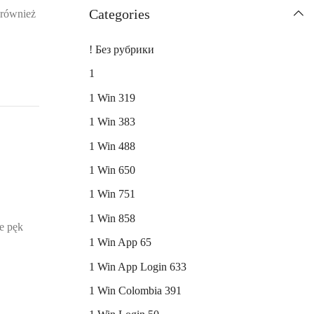
Categories
 również
! Без рубрики
1
1 Win 319
1 Win 383
1 Win 488
1 Win 650
1 Win 751
1 Win 858
e pęk
1 Win App 65
1 Win App Login 633
1 Win Colombia 391