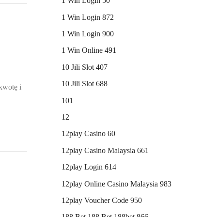
1 Win Login 50
1 Win Login 872
1 Win Login 900
1 Win Online 491
10 Jili Slot 407
10 Jili Slot 688
kwotę i
101
12
12play Casino 60
12play Casino Malaysia 661
12play Login 614
12play Online Casino Malaysia 983
12play Voucher Code 950
188 Bet 188 Bet 188bet 866