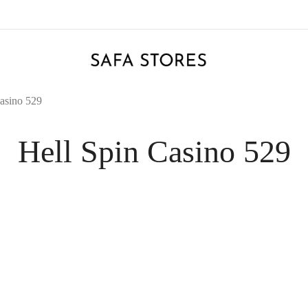
asino 529
Hell Spin Casino 529