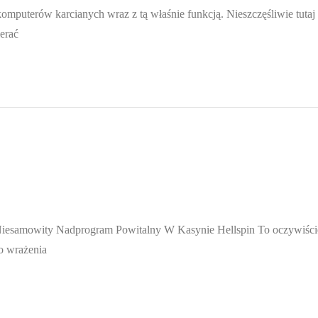
komputerów karcianych wraz z tą właśnie funkcją. Nieszczęśliwie tutaj
ierać
o. Niesamowity Nadprogram Powitalny W Kasynie Hellspin To oczywiści
go wrażenia