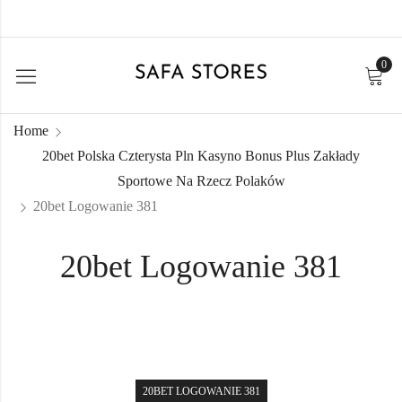
0
Home
20bet Polska Czterysta Pln Kasyno Bonus Plus Zakłady
Sportowe Na Rzecz Polaków
20bet Logowanie 381
20bet Logowanie 381
20BET LOGOWANIE 381