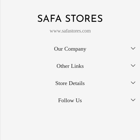
www.safastores.com
Our Company
Other Links
Store Details
Follow Us