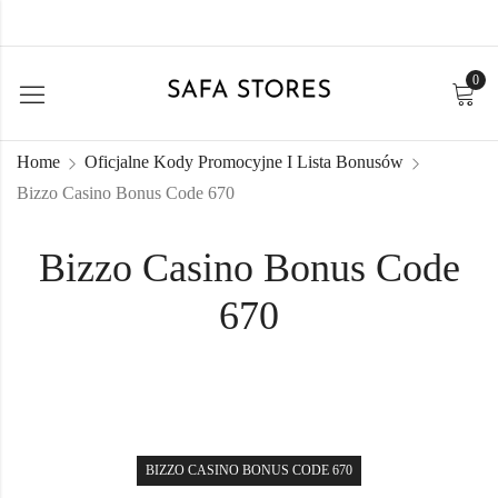
0
Home
Oficjalne Kody Promocyjne I Lista Bonusów
Bizzo Casino Bonus Code 670
Bizzo Casino Bonus Code
670
BIZZO CASINO BONUS CODE 670