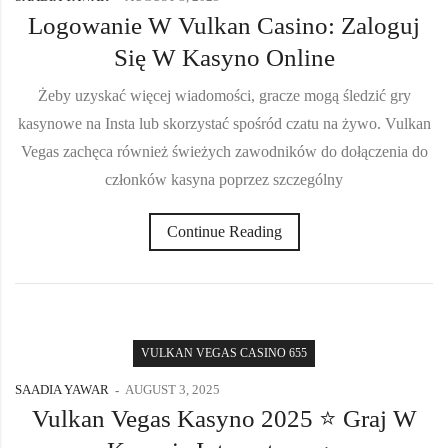
Logowanie W Vulkan Casino: Zaloguj
Się W Kasyno Online
Żeby uzyskać więcej wiadomości, gracze mogą śledzić gry
kasynowe na Insta lub skorzystać spośród czatu na żywo. Vulkan
Vegas zachęca również świeżych zawodników do dołączenia do
członków kasyna poprzez szczególny
Continue Reading
VULKAN VEGAS CASINO 655
SAADIA YAWAR
AUGUST 3, 2025
Vulkan Vegas Kasyno 2025 ⭐️ Graj W