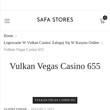
0
Home
Logowanie W Vulkan Casino: Zaloguj Się W Kasyno Online
Vulkan Vegas Casino 655
Vulkan Vegas Casino 655
VULKAN VEGAS CASINO 655
SAADIA YAWAR
AUGUST 3, 2025