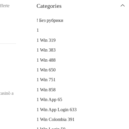
Categories
fferte
! Без рубрики
1
1 Win 319
1 Win 383
1 Win 488
1 Win 650
1 Win 751
1 Win 858
casinò a
1 Win App 65
1 Win App Login 633
1 Win Colombia 391