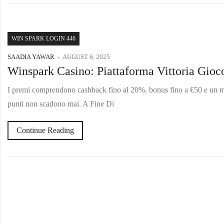
WIN SPARK LOGIN 446
SAADIA YAWAR
AUGUST 6, 2025
Winspark Casino: Piattaforma Vittoria Gioc
I premi comprendono cashback fino al 20%, bonus fino a €50 e un ma
punti non scadono mai. A Fine Di
Continue Reading