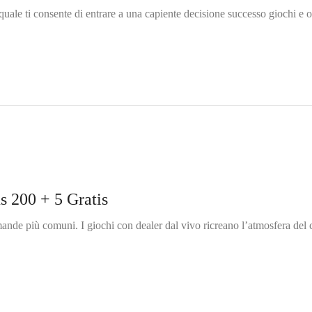
ale ti consente di entrare a una capiente decisione successo giochi e o
 200 + 5 Gratis
nde più comuni. I giochi con dealer dal vivo ricreano l’atmosfera del 