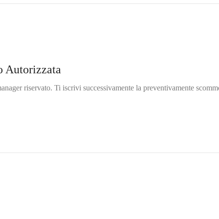
o Autorizzata
nager riservato. Ti iscrivi successivamente la preventivamente scomme