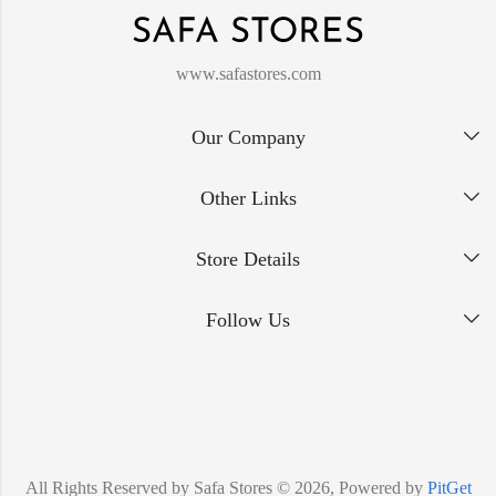
www.safastores.com
Our Company
Other Links
Store Details
Follow Us
All Rights Reserved by Safa Stores © 2026, Powered by
PitGet