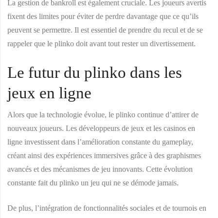
La gestion de bankroll est également cruciale. Les joueurs avertis
fixent des limites pour éviter de perdre davantage que ce qu’ils
peuvent se permettre. Il est essentiel de prendre du recul et de se
rappeler que le
plinko
doit avant tout rester un divertissement.
Le futur du plinko dans les
jeux en ligne
Alors que la technologie évolue, le
plinko
continue d’attirer de
nouveaux joueurs. Les développeurs de jeux et les casinos en
ligne investissent dans l’amélioration constante du gameplay,
créant ainsi des expériences immersives grâce à des graphismes
avancés et des mécanismes de jeu innovants. Cette évolution
constante fait du
plinko
un jeu qui ne se démode jamais.
De plus, l’intégration de fonctionnalités sociales et de tournois en