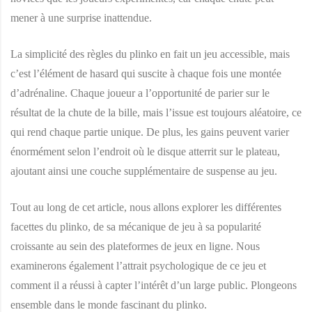
mener à une surprise inattendue.
La simplicité des règles du
plinko
en fait un jeu accessible, mais
c’est l’élément de hasard qui suscite à chaque fois une montée
d’adrénaline. Chaque joueur a l’opportunité de parier sur le
résultat de la chute de la bille, mais l’issue est toujours aléatoire, ce
qui rend chaque partie unique. De plus, les gains peuvent varier
énormément selon l’endroit où le disque atterrit sur le plateau,
ajoutant ainsi une couche supplémentaire de suspense au jeu.
Tout au long de cet article, nous allons explorer les différentes
facettes du
plinko
, de sa mécanique de jeu à sa popularité
croissante au sein des plateformes de jeux en ligne. Nous
examinerons également l’attrait psychologique de ce jeu et
comment il a réussi à capter l’intérêt d’un large public. Plongeons
ensemble dans le monde fascinant du
plinko
.