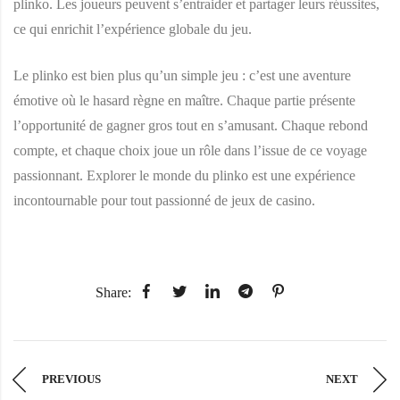
plinko
. Les joueurs peuvent s’entraider et partager leurs réussites,
ce qui enrichit l’expérience globale du jeu.
Le
plinko
est bien plus qu’un simple jeu : c’est une aventure
émotive où le hasard règne en maître. Chaque partie présente
l’opportunité de gagner gros tout en s’amusant. Chaque rebond
compte, et chaque choix joue un rôle dans l’issue de ce voyage
passionnant. Explorer le monde du
plinko
est une expérience
incontournable pour tout passionné de jeux de casino.
Share:
PREVIOUS
NEXT