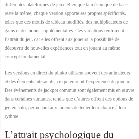
différentes plateformes de jeux. Bien que la mécanique de base
reste la même, chaque version apporte ses propres spécificités,
telles que des motifs de tableau modifiés, des multiplicateurs de
gains et des bonus supplémentaires. Ces variations renforcent
l’attrait du jeu, car elles offrent aux joueurs la possibilité de
découvrir de nouvelles expériences tout en jouant au même
concept fondamental.
Les versions en direct du
plinko
utilisent souvent des animateurs
et des éléments interactifs, ce qui enrichit l’expérience du joueur.
Des événements de jackpot commun sont également mis en œuvre
dans certaines variantes, tandis que d’autres offrent des options de
jeu en solo, permettant aux joueurs de tenter leur chance à leur
rythme.
L’attrait psychologique du