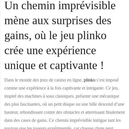
Un chemin imprévisible
mène aux surprises des
gains, où le jeu plinko
crée une expérience
unique et captivante !
Dans le monde des jeux de casino en ligne,
plinko
s’est imposé
comme une expérience à la fois captivante et intrigante. Ce jeu,
inspiré des machines à sous classiques, présente une mécanique
des plus fascinantes, où un petit disque ou une bille descend d’une
hauteur, rebondissant contre des obstacles et atterrissant finalement
dans des cases de gains. Ce chemin imprévisible intrigue tant les
novices que les joueurs expérimentés, car chaque chute peut