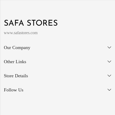
www.safastores.com
Our Company
Other Links
Store Details
Follow Us