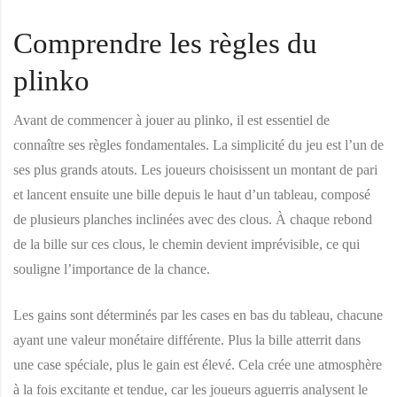
Comprendre les règles du
plinko
Avant de commencer à jouer au
plinko
, il est essentiel de
connaître ses règles fondamentales. La simplicité du jeu est l’un de
ses plus grands atouts. Les joueurs choisissent un montant de pari
et lancent ensuite une bille depuis le haut d’un tableau, composé
de plusieurs planches inclinées avec des clous. À chaque rebond
de la bille sur ces clous, le chemin devient imprévisible, ce qui
souligne l’importance de la chance.
Les gains sont déterminés par les cases en bas du tableau, chacune
ayant une valeur monétaire différente. Plus la bille atterrit dans
une case spéciale, plus le gain est élevé. Cela crée une atmosphère
à la fois excitante et tendue, car les joueurs aguerris analysent le