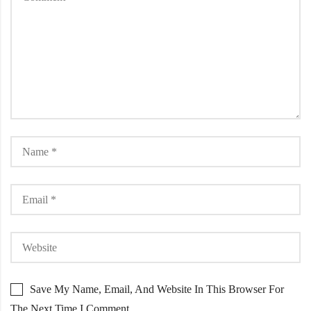
Save My Name, Email, And Website In This Browser For
The Next Time I Comment.