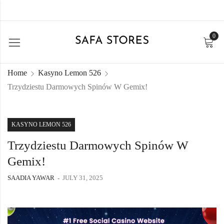
0
Home
Kasyno Lemon 526
Trzydziestu Darmowych Spinów W Gemix!
KASYNO LEMON 526
Trzydziestu Darmowych Spinów W
Gemix!
SAADIA YAWAR
JULY 31, 2025