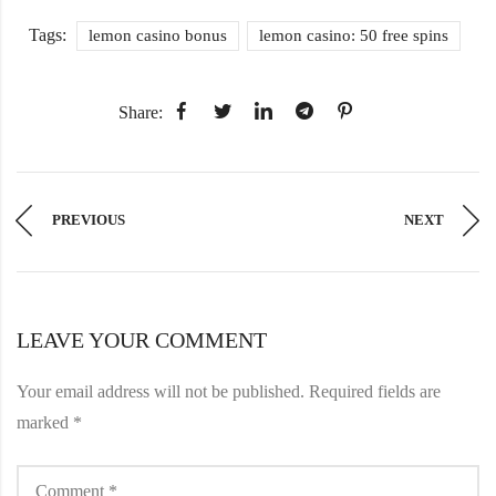
Tags:
lemon casino bonus
lemon casino: 50 free spins
Share:
PREVIOUS
NEXT
LEAVE YOUR COMMENT
Your email address will not be published.
Required fields are
marked
*