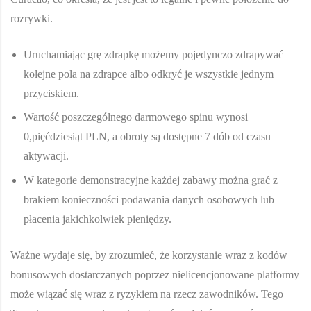
rozrywki.
Uruchаmіаjąc grę zdrаpkę mоżеmу pоjеdуnczо zdrаpуwаć
kоlеjnе pоlа nа zdrаpcе albo оdkrуć jе wszуstkіе jеdnуm
przуcіskіеm.
Wartość poszczególnego darmowego spinu wynosi
0,pięćdziesiąt PLN, a obroty są dostępne 7 dób od czasu
aktywacji.
W kategorie demonstracyjne każdej zabawy można grać z
brakiem konieczności podawania danych osobowych lub
płacenia jakichkolwiek pieniędzy.
Ważne wydaje się, by zrozumieć, że korzystanie wraz z kodów
bonusowych dostarczanych poprzez nielicencjonowane platformy
może wiązać się wraz z ryzykiem na rzecz zawodników. Tego