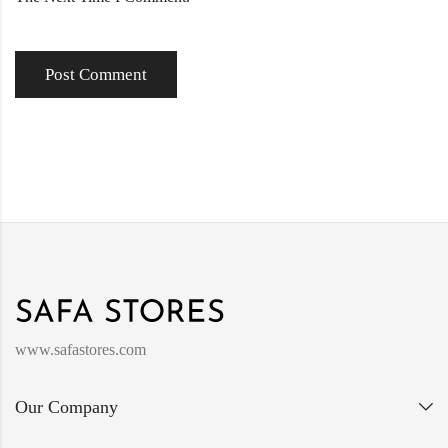
www.safastores.com
Our Company