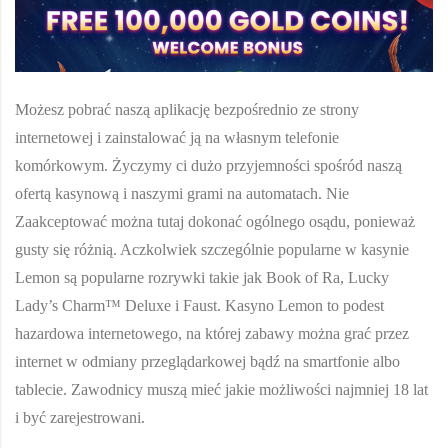
Możesz pobrać naszą aplikację bezpośrednio ze strony
internetowej i zainstalować ją na własnym telefonie
komórkowym. Życzymy ci dużo przyjemności spośród naszą
ofertą kasynową i naszymi grami na automatach. Nie
Zaakceptować można tutaj dokonać ogólnego osądu, ponieważ
gusty się różnią. Aczkolwiek szczególnie popularne w kasynie
Lemon są popularne rozrywki takie jak Book of Ra, Lucky
Lady’s Charm™ Deluxe i Faust. Kasyno Lemon to podest
hazardowa internetowego, na której zabawy można grać przez
internet w odmiany przeglądarkowej bądź na smartfonie albo
tablecie. Zawodnicy muszą mieć jakie możliwości najmniej 18 lat
i być zarejestrowani.