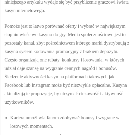
niniejszego artykułu wydaje się być przybliżenie graczowi świata
kasyn internetowego.
Pomoże jest to łatwo porównać oferty i wybrać w największym
stopniu właściwe kasyno do gry. Media społecznościowe jest to
pozostały kanał, zbyt pośrednictwem którego marki dystrybuują z
kasyno system kodowania promocyjny z brakiem depozytu.
Często organizują one rabaty, konkursy i losowania, w których
udział daje szansę na wygranie cennych nagród i bonusów.
Śledzenie aktywności kasyn na platformach takowych jak
Facebook lub Instagram może być niezwykle opłacalne. Kasyna
aktualizują te propozycje, by utrzymać ciekawość i aktywność
użytkowników.
Kariera umożliwia fanom zdobywać bonusy i wygrane w
losowych momentach.