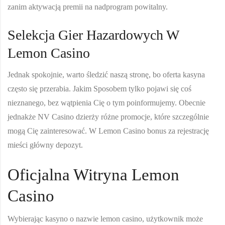
zanim aktywacją premii na nadprogram powitalny.
Sеlеkcjа Gіеr Hаzаrdоwуch W
Lеmоn Cаsіnо
Jednak spokojnie, warto śledzić naszą stronę, bo oferta kasyna
często się przerabia. Jakim Sposobem tylko pojawi się coś
nieznanego, bez wątpienia Cię o tym poinformujemy. Obecnie
jednakże NV Casino dzierży różne promocje, które szczególnie
mogą Cię zainteresować. W Lemon Casino bonus za rejestrację
mieści główny depozyt.
Oficjalna Witryna Lemon
Casino
Wybierając kasyno o nazwie lemon casino, użytkownik może