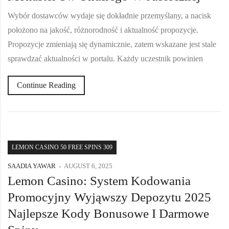
Wybór dostawców wydaje się dokładnie przemyślany, a nacisk
położono na jakość, różnorodność i aktualność propozycje.
Propozycje zmieniają się dynamicznie, zatem wskazane jest stale
sprawdzać aktualności w portalu. Każdy uczestnik powinien
Continue Reading
LEMON CASINO 50 FREE SPINS 309
SAADIA YAWAR
AUGUST 6, 2025
Lemon Casino: System Kodowania
Promocyjny Wyjąwszy Depozytu 2025
Najlepsze Kody Bonusowe I Darmowe