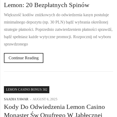
Lemon: 20 Bezpłatnych Spinów
Większość kodów zniżkowych do odwiedzenia kasyn postuluje
minimalnego depozytu (np. 30 PLN) bądź wybrania określonej
strategie płatności. Poprzednio zatwierdzeniem płatności sprawdź,
bądź spełniasz każde wytyczne promocji. Rozpocznij od wyboru
sprawdzonego
Continue Reading
LEMON CASINO BONUS 502
SAADIA YAWAR
AUGUST 6, 2025
Kody Do Odwiedzenia Lemon Casino
Monaster Św Onufrego W Jabłecznej