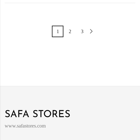
1
2
3
www.safastores.com