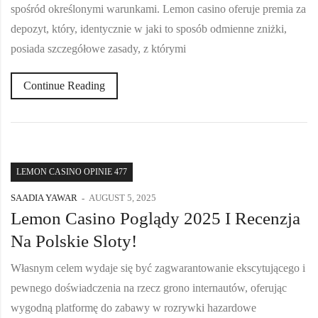
spośród określonymi warunkami. Lemon casino oferuje premia za
depozyt, który, identycznie w jaki to sposób odmienne zniżki,
posiada szczegółowe zasady, z którymi
Continue Reading
LEMON CASINO OPINIE 477
SAADIA YAWAR
AUGUST 5, 2025
Lemon Casino Poglądy 2025 I Recenzja
Na Polskie Sloty!
Własnym celem wydaje się być zagwarantowanie ekscytującego i
pewnego doświadczenia na rzecz grono internautów, oferując
wygodną platformę do zabawy w rozrywki hazardowe