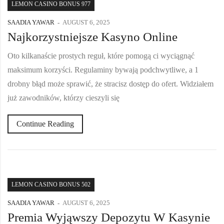
LEMON CASINO BONUS 977
SAADIA YAWAR
AUGUST 6, 2025
Najkorzystniejsze Kasyno Online
Oto kilkanaście prostych reguł, które pomogą ci wyciągnąć
maksimum korzyści. Regulaminy bywają podchwytliwe, a 1
drobny błąd może sprawić, że stracisz dostęp do ofert. Widziałem
już zawodników, którzy cieszyli się
Continue Reading
LEMON CASINO BONUS 502
SAADIA YAWAR
AUGUST 6, 2025
Premia Wyjąwszy Depozytu W Kasynie