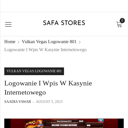
0
Home
Vulkan Vegas Logowanie 801
Logowanie I Wpis W Kasynie Internetowego
VULKAN VEGAS LOGOWANIE 801
Logowanie I Wpis W Kasynie
Internetowego
SAADIA YAWAR
AUGUST 5, 2025