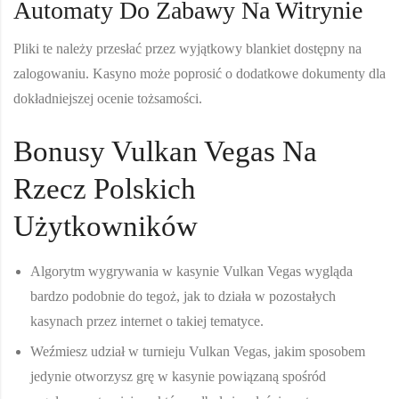
Automaty Do Zabawy Na Witrynie
Pliki te należy przesłać przez wyjątkowy blankiet dostępny na
zalogowaniu. Kasyno może poprosić o dodatkowe dokumenty dla
dokładniejszej ocenie tożsamości.
Bonusy Vulkan Vegas Na
Rzecz Polskich
Użytkowników
Algorytm wygrywania w kasynie Vulkan Vegas wygląda
bardzo podobnie do tegoż, jak to działa w pozostałych
kasynach przez internet o takiej tematyce.
Weźmiesz udział w turnieju Vulkan Vegas, jakim sposobem
jedynie otworzysz grę w kasynie powiązaną spośród