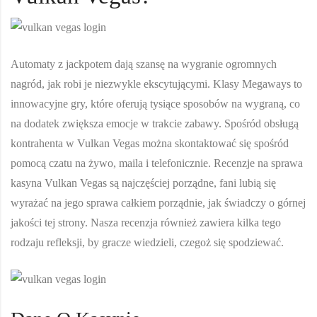
Automaty z jackpotem dają szansę na wygranie ogromnych
nagród, jak robi je niezwykle ekscytującymi. Klasy Megaways to
innowacyjne gry, które oferują tysiące sposobów na wygraną, co
na dodatek zwiększa emocje w trakcie zabawy. Spośród obsługą
kontrahenta w Vulkan Vegas można skontaktować się spośród
pomocą czatu na żywo, maila i telefonicznie. Recenzje na sprawa
kasyna Vulkan Vegas są najczęściej porządne, fani lubią się
wyrażać na jego sprawa całkiem porządnie, jak świadczy o górnej
jakości tej strony. Nasza recenzja również zawiera kilka tego
rodzaju refleksji, by gracze wiedzieli, czegoż się spodziewać.