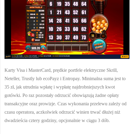
Karty Visa i MasterCard, prędkie portfele elektryczne Skrill,
Neteller, Trustly lub ecoPayz i Entropay. Minimalna suma jest to
35 zł, jak utrudnia wpłatę i wypłatę najdrobniejszych kwot
gotówki. Po raz pozostały odrzucić obowiązują żadne opłaty
transakcyjne oraz prowizje. Czas wykonania przelewu zależy od
czasu operatora, aczkolwiek odrzucić winien trwać dłużej niż
dwadzieścia cztery godziny, opcjonalnie w ciągu 3 dób.