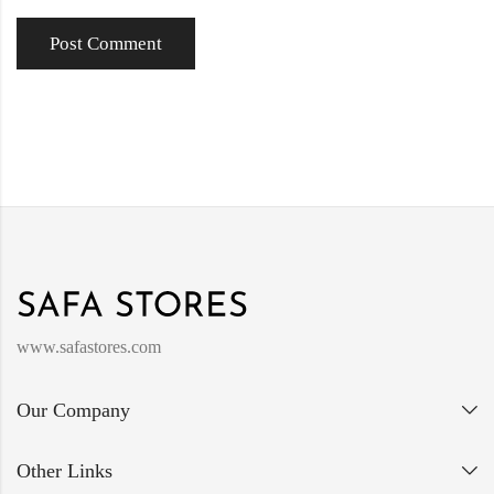
www.safastores.com
Our Company
Other Links