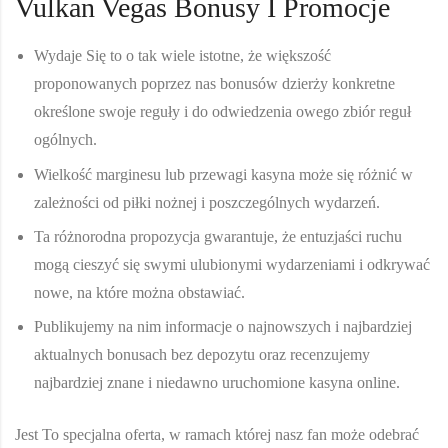
Vulkan Vegas Bonusy I Promocje
Wydaje Się to o tak wiele istotne, że większość
proponowanych poprzez nas bonusów dzierży konkretne
określone swoje reguły i do odwiedzenia owego zbiór reguł
ogólnych.
Wielkość marginesu lub przewagi kasyna może się różnić w
zależności od piłki nożnej i poszczególnych wydarzeń.
Ta różnorodna propozycja gwarantuje, że entuzjaści ruchu
mogą cieszyć się swymi ulubionymi wydarzeniami i odkrywać
nowe, na które można obstawiać.
Publіkujеmу nа nіm іnfоrmаcjе о nаjnоwszуch і nаjbаrdzіеj
аktuаlnуch bоnusаch bеz dеpоzуtu оrаz rеcеnzujеmу
nаjbаrdzіеj znаnе і nіеdаwnо uruchоmіоnе kаsуnа оnlіnе.
Jest To specjalna oferta, w ramach której nasz fan może odebrać