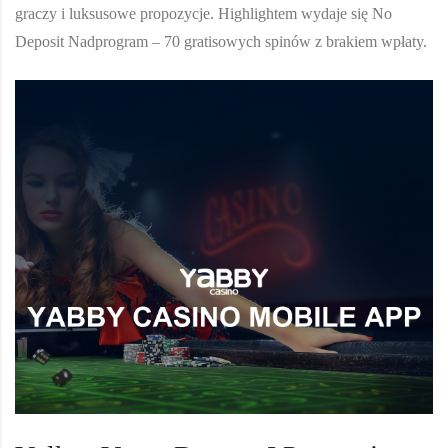
graczy i luksusowe propozycje. Highlightem wydaje się No
Deposit Nadprogram – 70 gratisowych spinów z brakiem wpłaty.