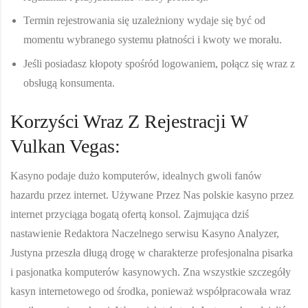
Termin rejestrowania się uzależniony wydaje się być od
momentu wybranego systemu płatności i kwoty we morału.
Jeśli posiadasz kłopoty spośród logowaniem, połącz się wraz z
obsługą konsumenta.
Korzyści Wraz Z Rejestracji W
Vulkan Vegas:
Kasyno podaje dużo komputerów, idealnych gwoli fanów
hazardu przez internet. Używane Przez Nas polskie kasyno przez
internet przyciąga bogatą ofertą konsol. Zajmująca dziś
nastawienie Redaktora Naczelnego serwisu Kasyno Analyzer,
Justyna przeszła długą drogę w charakterze profesjonalna pisarka
i pasjonatka komputerów kasynowych. Zna wszystkie szczegóły
kasyn internetowego od środka, ponieważ współpracowała wraz