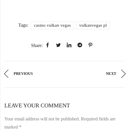
Tags:
casino vulkan vegas
vulkanvegas pl
Share:
PREVIOUS
NEXT
LEAVE YOUR COMMENT
Your email address will not be published.
Required fields are
marked
*