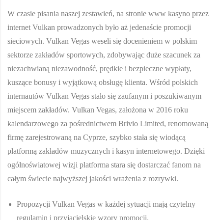
W czasie pisania naszej zestawień, na stronie www kasyno przez
internet Vulkan prowadzonych było aż jedenaście promocji
sieciowych. Vulkan Vegas weseli się docenieniem w polskim
sektorze zakładów sportowych, zdobywając duże szacunek za
niezachwianą niezawodność, prędkie i bezpieczne wypłaty,
kuszące bonusy i wyjątkową obsługę klienta. Wśród polskich
internautów Vulkan Vegas stało się zaufanym i poszukiwanym
miejscem zakładów. Vulkan Vegas, założona w 2016 roku
kalendarzowego za pośrednictwem Brivio Limited, renomowaną
firmę zarejestrowaną na Cyprze, szybko stała się wiodącą
platformą zakładów muzycznych i kasyn internetowego. Dzięki
ogólnoświatowej wizji platforma stara się dostarczać fanom na
całym świecie najwyższej jakości wrażenia z rozrywki.
Propozycji Vulkan Vegas w każdej sytuacji mają czytelny
regulamin i przyjacielskie wzory promocji.