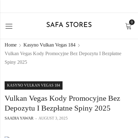
0
Home
Kasyno Vulkan Vegas 184
Vulkan Vegas Kody Promocyjne Bez Depozytu I Bezpłatne
Spiny 2025
KASYNO VULKAN VEGAS 184
Vulkan Vegas Kody Promocyjne Bez
Depozytu I Bezpłatne Spiny 2025
SAADIA YAWAR
AUGUST 3, 2025