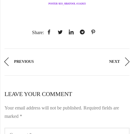
POSTER SEO_SIBATOOL #1142025
Share:
PREVIOUS
NEXT
LEAVE YOUR COMMENT
Your email address will not be published.
Required fields are
marked
*