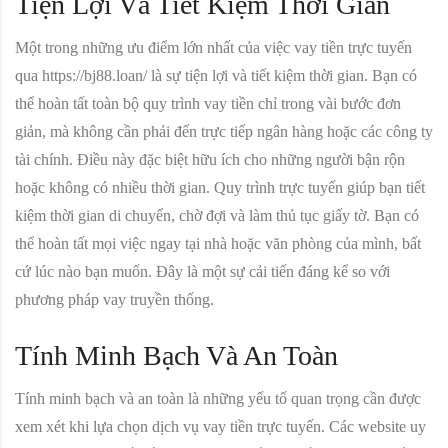
Tiện Lợi Và Tiết Kiệm Thời Gian
Một trong những ưu điểm lớn nhất của việc vay tiền trực tuyến
qua https://bj88.loan/ là sự tiện lợi và tiết kiệm thời gian. Bạn có
thể hoàn tất toàn bộ quy trình vay tiền chỉ trong vài bước đơn
giản, mà không cần phải đến trực tiếp ngân hàng hoặc các công ty
tài chính. Điều này đặc biệt hữu ích cho những người bận rộn
hoặc không có nhiều thời gian. Quy trình trực tuyến giúp bạn tiết
kiệm thời gian di chuyển, chờ đợi và làm thủ tục giấy tờ. Bạn có
thể hoàn tất mọi việc ngay tại nhà hoặc văn phòng của mình, bất
cứ lúc nào bạn muốn. Đây là một sự cải tiến đáng kể so với
phương pháp vay truyền thống.
Tính Minh Bạch Và An Toàn
Tính minh bạch và an toàn là những yếu tố quan trọng cần được
xem xét khi lựa chọn dịch vụ vay tiền trực tuyến. Các website uy