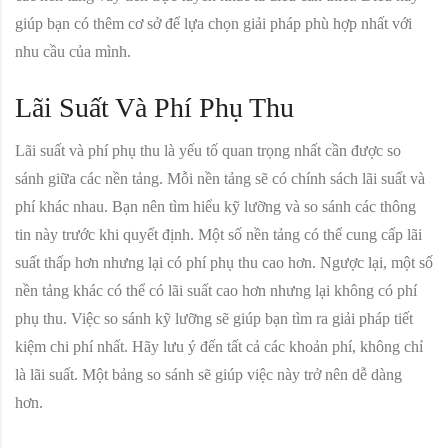
giúp bạn có thêm cơ sở để lựa chọn giải pháp phù hợp nhất với
nhu cầu của mình.
Lãi Suất Và Phí Phụ Thu
Lãi suất và phí phụ thu là yếu tố quan trọng nhất cần được so
sánh giữa các nền tảng. Mỗi nền tảng sẽ có chính sách lãi suất và
phí khác nhau. Bạn nên tìm hiểu kỹ lưỡng và so sánh các thông
tin này trước khi quyết định. Một số nền tảng có thể cung cấp lãi
suất thấp hơn nhưng lại có phí phụ thu cao hơn. Ngược lại, một số
nền tảng khác có thể có lãi suất cao hơn nhưng lại không có phí
phụ thu. Việc so sánh kỹ lưỡng sẽ giúp bạn tìm ra giải pháp tiết
kiệm chi phí nhất. Hãy lưu ý đến tất cả các khoản phí, không chỉ
là lãi suất. Một bảng so sánh sẽ giúp việc này trở nên dễ dàng
hơn.