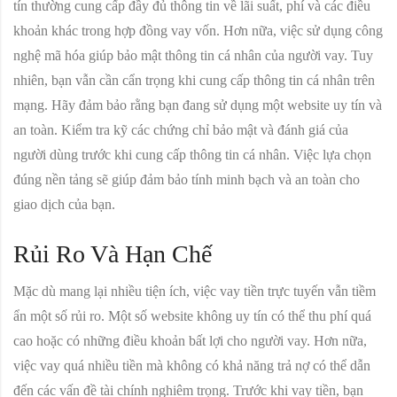
tín thường cung cấp đầy đủ thông tin về lãi suất, phí và các điều
khoản khác trong hợp đồng vay vốn. Hơn nữa, việc sử dụng công
nghệ mã hóa giúp bảo mật thông tin cá nhân của người vay. Tuy
nhiên, bạn vẫn cần cẩn trọng khi cung cấp thông tin cá nhân trên
mạng. Hãy đảm bảo rằng bạn đang sử dụng một website uy tín và
an toàn. Kiểm tra kỹ các chứng chỉ bảo mật và đánh giá của
người dùng trước khi cung cấp thông tin cá nhân. Việc lựa chọn
đúng nền tảng sẽ giúp đảm bảo tính minh bạch và an toàn cho
giao dịch của bạn.
Rủi Ro Và Hạn Chế
Mặc dù mang lại nhiều tiện ích, việc vay tiền trực tuyến vẫn tiềm
ẩn một số rủi ro. Một số website không uy tín có thể thu phí quá
cao hoặc có những điều khoản bất lợi cho người vay. Hơn nữa,
việc vay quá nhiều tiền mà không có khả năng trả nợ có thể dẫn
đến các vấn đề tài chính nghiêm trọng. Trước khi vay tiền, bạn