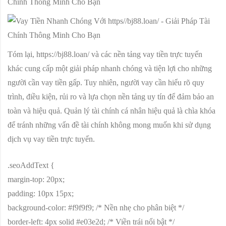
Tóm lại, https://bj88.loan/ và các nền tảng vay tiền trực tuyến
khác cung cấp một giải pháp nhanh chóng và tiện lợi cho những
người cần vay tiền gấp. Tuy nhiên, người vay cần hiểu rõ quy
trình, điều kiện, rủi ro và lựa chọn nền tảng uy tín để đảm bảo an
toàn và hiệu quả. Quản lý tài chính cá nhân hiệu quả là chìa khóa
để tránh những vấn đề tài chính không mong muốn khi sử dụng
dịch vụ vay tiền trực tuyến.
.seoAddText {
margin-top: 20px;
padding: 10px 15px;
background-color: #f9f9f9; /* Nền nhẹ cho phân biệt */
border-left: 4px solid #e03e2d; /* Viền trái nổi bật */