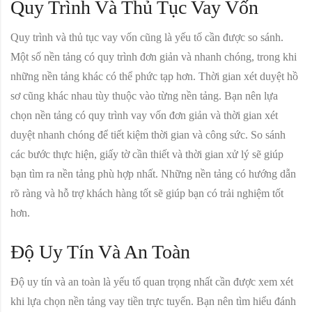
Quy Trình Và Thủ Tục Vay Vốn
Quy trình và thủ tục vay vốn cũng là yếu tố cần được so sánh.
Một số nền tảng có quy trình đơn giản và nhanh chóng, trong khi
những nền tảng khác có thể phức tạp hơn. Thời gian xét duyệt hồ
sơ cũng khác nhau tùy thuộc vào từng nền tảng. Bạn nên lựa
chọn nền tảng có quy trình vay vốn đơn giản và thời gian xét
duyệt nhanh chóng để tiết kiệm thời gian và công sức. So sánh
các bước thực hiện, giấy tờ cần thiết và thời gian xử lý sẽ giúp
bạn tìm ra nền tảng phù hợp nhất. Những nền tảng có hướng dẫn
rõ ràng và hỗ trợ khách hàng tốt sẽ giúp bạn có trải nghiệm tốt
hơn.
Độ Uy Tín Và An Toàn
Độ uy tín và an toàn là yếu tố quan trọng nhất cần được xem xét
khi lựa chọn nền tảng vay tiền trực tuyến. Bạn nên tìm hiểu đánh