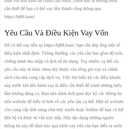
nhất với tình hình tài chính của mình. Dưới đây là những bước
cần thiết để bạn có thể vay tiền thành công thông qua
https://bj88.loan/.
Yêu Cầu Và Điều Kiện Vay Vốn
Để có thể vay tiền tại https://bj88.loan/, bạn cần đáp ứng một số
điều kiện nhất định. Thông thường, các yêu cầu bao gồm độ tuổi,
chứng minh thu nhập và lịch sử tín dụng. Tuy nhiên, cụ thể các
yêu cầu này sẽ khác nhau tùy thuộc vào từng gói vay và chính
sách của nhà cung cấp dịch vụ. Việc tìm hiểu kỹ các điều khoản
này trước khi tiến hành vay là điều cần thiết để tránh những hiểu
lầm không đáng có. Bạn nên dành thời gian đọc kỹ các thông tin
trên website để hiểu rõ hơn về các yêu cầu cụ thể. Một số website
còn cung cấp tính năng chat trực tuyến hoặc hotline để bạn có thể
liên hệ và được tư vấn trực tiếp. Hãy tận dụng những nguồn
thông tin này để đảm bảo quá trình vay vốn của bạn diễn ra suôn