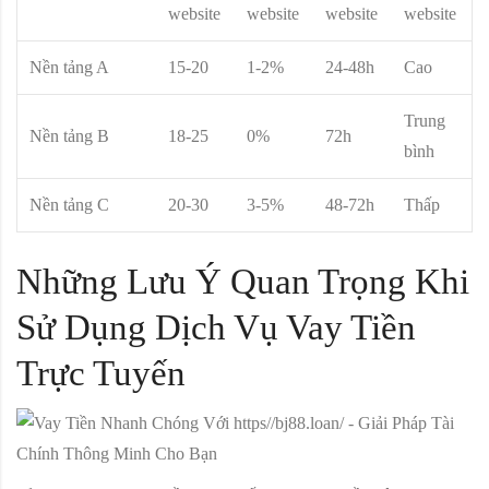
website
website
website
website
Nền tảng A
15-20
1-2%
24-48h
Cao
Trung
Nền tảng B
18-25
0%
72h
bình
Nền tảng C
20-30
3-5%
48-72h
Thấp
Những Lưu Ý Quan Trọng Khi
Sử Dụng Dịch Vụ Vay Tiền
Trực Tuyến