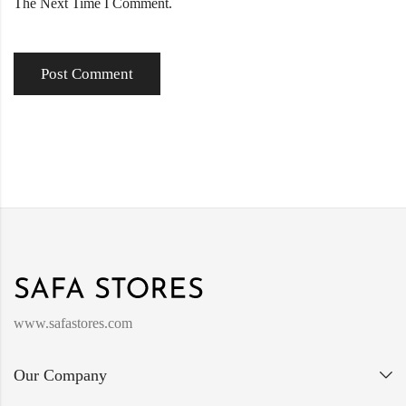
The Next Time I Comment.
www.safastores.com
Our Company