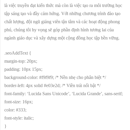
là việc truyền đạt kiến thức mà còn là việc tạo ra môi trường học
tập sáng tạo và đầy cảm hứng. Với những chương trình đào tạo
chất lượng, đội ngũ giảng viên tận tâm và các hoạt động phong
phú, chúng tôi hy vọng sẽ góp phần định hình tương lai của
ngành giáo dục và xây dựng một cộng đồng học tập bền vững.
.seoAddText {
margin-top: 20px;
padding: 10px 15px;
background-color: #f9f9f9; /* Nền nhẹ cho phân biệt */
border-left: 4px solid #e03e2d; /* Viền trái nổi bật */
font-family: ‘Lucida Sans Unicode’, ‘Lucida Grande’, sans-serif;
font-size: 16px;
color: #333;
font-style: italic;
}