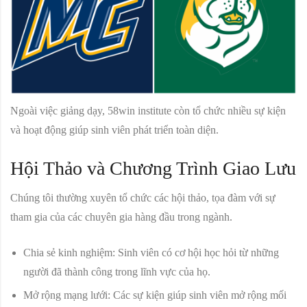
Ngoài việc giảng dạy, 58win institute còn tổ chức nhiều sự kiện
và hoạt động giúp sinh viên phát triển toàn diện.
Hội Thảo và Chương Trình Giao Lưu
Chúng tôi thường xuyên tổ chức các hội thảo, tọa đàm với sự
tham gia của các chuyên gia hàng đầu trong ngành.
Chia sẻ kinh nghiệm:
Sinh viên có cơ hội học hỏi từ những
người đã thành công trong lĩnh vực của họ.
Mở rộng mạng lưới:
Các sự kiện giúp sinh viên mở rộng mối