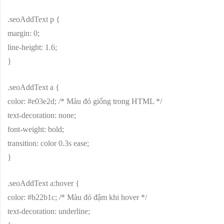
.seoAddText p {
margin: 0;
line-height: 1.6;
}
.seoAddText a {
color: #e03e2d; /* Màu đỏ giống trong HTML */
text-decoration: none;
font-weight: bold;
transition: color 0.3s ease;
}
.seoAddText a:hover {
color: #b22b1c; /* Màu đỏ đậm khi hover */
text-decoration: underline;