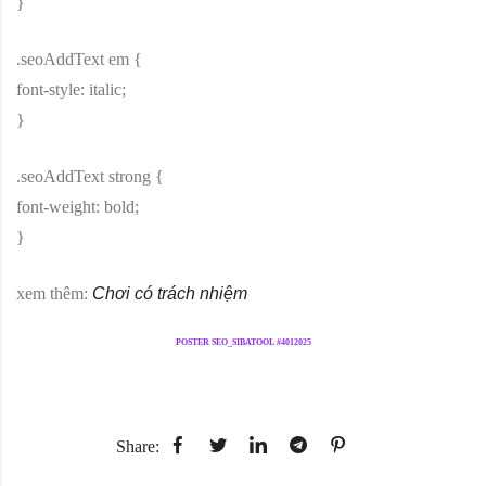
}
.seoAddText em {
font-style: italic;
}
.seoAddText strong {
font-weight: bold;
}
xem thêm:
Chơi có trách nhiệm
POSTER SEO_SIBATOOL #4012025
Share: