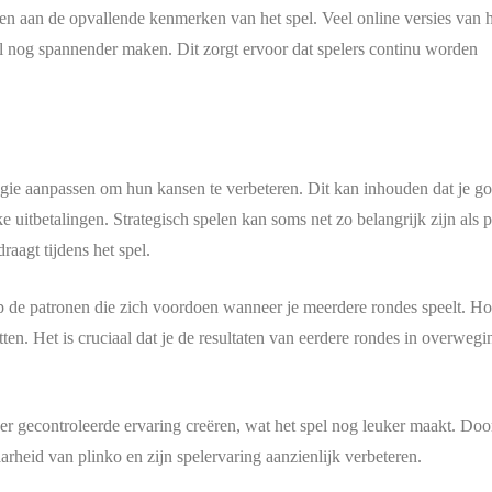
en aan de opvallende kenmerken van het spel. Veel online versies van h
pel nog spannender maken. Dit zorgt ervoor dat spelers continu worden
egie aanpassen om hun kansen te verbeteren. Dit kan inhouden dat je go
e uitbetalingen. Strategisch spelen kan soms net zo belangrijk zijn als 
aagt tijdens het spel.
 op de patronen die zich voordoen wanneer je meerdere rondes speelt. H
tten. Het is cruciaal dat je de resultaten van eerdere rondes in overwegi
eer gecontroleerde ervaring creëren, wat het spel nog leuker maakt. Doo
rheid van plinko en zijn spelervaring aanzienlijk verbeteren.