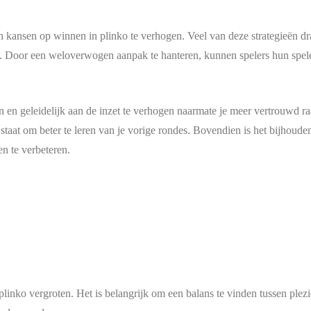
un kansen op winnen in plinko te verhogen. Veel van deze strategieën d
 bal. Door een weloverwogen aanpak te hanteren, kunnen spelers hun spel
n en geleidelijk aan de inzet te verhogen naarmate je meer vertrouwd r
 staat om beter te leren van je vorige rondes. Bovendien is het bijhoude
en te verbeteren.
linko vergroten. Het is belangrijk om een balans te vinden tussen plezi