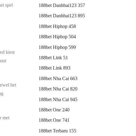
et spel
188bet Danhbai123 357
188bet Danhbai123 895
188bet Hiphop 458
188bet Hiphop 504
188bet Hiphop 599
ed kiest
188bet Link 51
puur
188bet Link 893
188bet Nha Cai 663
oewel het
188bet Nha Cai 820
ng
188bet Nha Cai 945
188bet One 240
r met
188bet One 741
188bet Terbaru 155