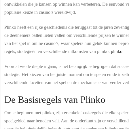
ontwikkelen die je kansen op winnen kan verbeteren. De eenvoud van
populaire keuze in casino’s wereldwijd.
Plinko heeft een rijke geschiedenis die teruggaat tot de jaren zevent
de deelnemers ballen lieten vallen om verschillende prijzen te winnen
van het spel in online casino’s, waar spelers hun geluk kunnen bepr
regels, strategieën en verschillende uitkomsten van
plinko
.
plinko
Voordat we de diepte ingaan, is het belangrijk te begrijpen dat succe
strategie. Het kiezen van het juiste moment om te spelen en de inzet
verschillende facetten van het spel en de mechanics ervan verder ve
De Basisregels van Plinko
Om te beginnen met
plinko
, zijn er enkele basisregels die elke spe
speelgebied naar beneden valt. Aan de onderkant zijn er verschillen
waar de bal uiteindelijk belandt, ontvangt de speler een bijbehorende 