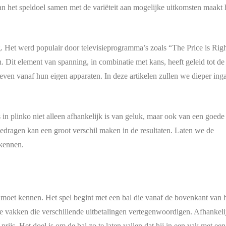
 het speldoel samen met de variëteit aan mogelijke uitkomsten maakt 
ig. Het werd populair door televisieprogramma’s zoals “The Price is Rig
. Dit element van spanning, in combinatie met kans, heeft geleid tot de
oeven vanaf hun eigen apparaten. In deze artikelen zullen we dieper ing
s in plinko niet alleen afhankelijk is van geluk, maar ook van een goede
bedragen kan een groot verschil maken in de resultaten. Laten we de
rkennen.
ler moet kennen. Het spel begint met een bal die vanaf de bovenkant van 
de vakken die verschillende uitbetalingen vertegenwoordigen. Afhankeli
prijs. Het doel is om de bal zo te laten vallen dat hij in een vak met ee