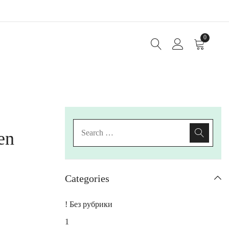
0
en
Categories
! Без рубрики
1