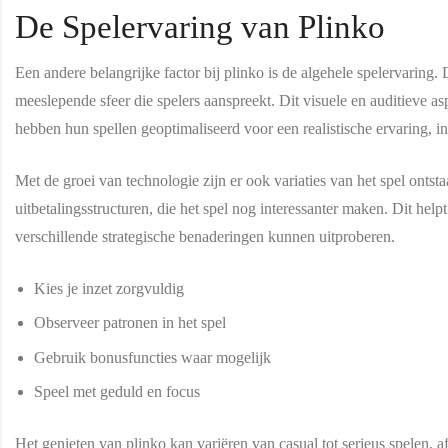
De Spelervaring van Plinko
Een andere belangrijke factor bij
plinko
is de algehele spelervaring. D
meeslepende sfeer die spelers aanspreekt. Dit visuele en auditieve as
hebben hun spellen geoptimaliseerd voor een realistische ervaring, i
Met de groei van technologie zijn er ook variaties van het spel onts
uitbetalingsstructuren, die het spel nog interessanter maken. Dit hel
verschillende strategische benaderingen kunnen uitproberen.
Kies je inzet zorgvuldig
Observeer patronen in het spel
Gebruik bonusfuncties waar mogelijk
Speel met geduld en focus
Het genieten van plinko kan variëren van casual tot serieus spelen, 