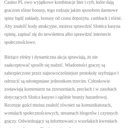
Casino PL owo wyjątkowe kombinacje liter i cyfr, które dają
graczom różne bonusy, tego rodzaju jakim sposobem darmowe
spiny bądź zakłady, bonusy od czasu depozytu, cashback i różne.
Aby znaleźć kody atrakcyjne, możesz sprawdzić Slottica kasyna
opinię, zapisać się do newslettera albo sprawdzić internecie
społecznościowe.
Bieżące efekty i dynamiczna akcja sprawiają, że nie
zaakceptować sposób się nudzić. Wiadomości graczy są
zabezpieczone przez najnowocześniejsze protokoły szyfrujące i
odrzucić są udostępniane jednostkom trzecim. Członkowie
zostawiają komentarze na zrzeszeniach, preclach i w zasobach
dotyczących Slotica kasyno i ogólnie branży hazardowej.
Recenzje gości można znaleźć również na komunikatorach,
wortalach społecznościowych, streamach blogerów i czynnych
graczy. Odwiedzający są informowani o wszelakich kwestiach