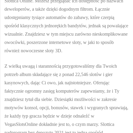
Slottica Online. Możesz przeglądać ich dostępność po nazwach
deweloperów, a także dzięki dogodnym filtrom. Łącznie
udostępniamy tysiące automatów do zabawy, które czerpią
spośród klasycznych jednorękich bandytów, jednak są powalające
wizualnie. Znajdziesz w tym miejscu zarówno nieskomplikowane
owocówki, poszerzone internetowe sloty, w jaki to sposób
również nowoczesne sloty 3D.
Z wielką uwagą i starannością przygotowaliśmy dla Twoich
potrzeb album składające się z ponad 22,546 slotów i gier
kasynowych, dając Ci owo, jak najistotniejsze. Oferując
faktycznie ogromny zasięg komputerów zapewniamy, że i Ty
znajdziesz tytuł dla siebie. Dziesiątki możliwości w zakresie
motywów konsol, opcji, bonusów, stawek i wygranych sprawiają,
że każdy typ gracza będzie w dzieje odnaleźć w
VegasSlotsOnline dokładnie jest to, o czym marzy. Slottica
nadprogram bez depozytu 2021 jest to jedna spośród