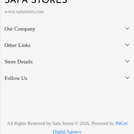
www.safastores.com
Our Company
Other Links
Store Details
Follow Us
All Rights Reserved by Safa Stores © 2026, Powered by
PitGet
Digital Agency