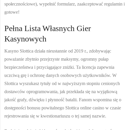
społecznościowe), wypełnić formularz, zaakceptować regulamin i
gotowe!
Pełna Lista Własnych Gier
Kasynowych
Kasyno Slottica działa nieustannie od 2019 r., zdobywając
poważanie zbytnio przejrzyste maksymy, ogromny pułap
bezpieczeństwa i przyciągające zniżki. Ta licencja zapewnia
uczciwą grę i ochronę danych osobowych użytkowników. W
Slottica wyszukasz tytuły od w najwyższym stopniu cenionych
dostawców oprogramowania, jak przekłada się na wyjątkową
jakość grafy, dźwięku i płynność batalii. Fanom wspomina się o
dostępności bonusu powitalnego Slottica online casino w czasie
rejestrowania się w kwestionariuszu o tej samej nazwie.