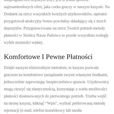
najznamienitszych ofert, jaka czeka graczy w naszym kasynie. Na
Dodatek na rzecz wszystkich świeżych użytkowników, operator
przygotował atrakcyjny bonus powitalny składający się z trzech
depozytów. Przygotowywane na rzecz Twoich potrzeb metody
płatności w Slottica Nasze Państwo to przede wszystkim rozległy
wybór możności wpłaty.
Komfortowe I Pewne Płatności
Dzięki naszym różnorodnym metodom, to kasyno pozwala
graczom na komfortowe zarządzanie swymi własnymi środkami,
jednocześnie zapewniając bezpieczeństwo sprawie. Użytkownicy
mogą cieszyć się elastycznością, korzystając z wielu możliwości
płatności dostosowanych do pierwotnego potrzeb. Trzeba wejść
na stronę kasyna, kliknąć “Wpis”, wybrać preferowaną metodę
rejestracji (e-mail, telefon komórkowy lub media