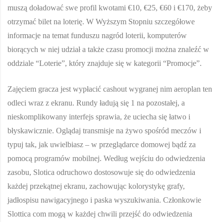
muszą doładować swe profil kwotami €10, €25, €60 i €170, żeby
otrzymać bilet na loterię. W Wyższym Stopniu szczegółowe
informacje na temat funduszu nagród loterii, komputerów
biorących w niej udział a także czasu promocji można znaleźć w
oddziale “Loterie”, który znajduje się w kategorii “Promocje”.
Zajęciem gracza jest wypłacić cashout wygranej nim aeroplan ten
odleci wraz z ekranu. Rundy ładują się 1 na pozostałej, a
nieskomplikowany interfejs sprawia, że uciecha się łatwo i
błyskawicznie. Oglądaj transmisje na żywo spośród meczów i
typuj tak, jak uwielbiasz – w przeglądarce domowej bądź za
pomocą programów mobilnej. Według wejściu do odwiedzenia
zasobu, Slotica odruchowo dostosowuje się do odwiedzenia
każdej przekątnej ekranu, zachowując kolorystykę grafy,
jadłospisu nawigacyjnego i paska wyszukiwania. Członkowie
Slottica com mogą w każdej chwili przejść do odwiedzenia