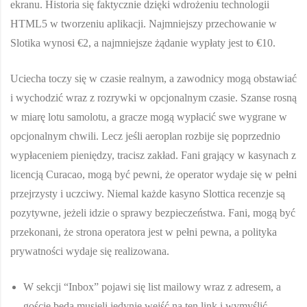
ekranu. Historia się faktycznie dzięki wdrożeniu technologii
HTML5 w tworzeniu aplikacji. Najmniejszy przechowanie w
Slotika wynosi €2, a najmniejsze żądanie wypłaty jest to €10.
Uciecha toczy się w czasie realnym, a zawodnicy mogą obstawiać
i wychodzić wraz z rozrywki w opcjonalnym czasie. Szanse rosną
w miarę lotu samolotu, a gracze mogą wypłacić swe wygrane w
opcjonalnym chwili. Lecz jeśli aeroplan rozbije się poprzednio
wypłaceniem pieniędzy, tracisz zakład. Fani grający w kasynach z
licencją Curacao, mogą być pewni, że operator wydaje się w pełni
przejrzysty i uczciwy. Niemal każde kasyno Slottica recenzje są
pozytywne, jeżeli idzie o sprawy bezpieczeństwa. Fani, mogą być
przekonani, że strona operatora jest w pełni pewna, a polityka
prywatności wydaje się realizowana.
W sekcji “Inbox” pojawi się list mailowy wraz z adresem, a
goście będą musieli jedynie wejść na ten link i wymyślić