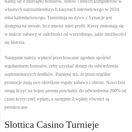
Raduj się z dziesiątki bonusów, slotów i innych komputerów w
własnych najznamienitszych kasynach internetowego w 2024
roku kalendarzowego. Transmisja na żywo z Sytuacje jest
dostępna na stronie, lecz musisz mieć profil. Kursy zmieniają się
w trakcie zabawy w zależności od wszystkiego, jakie możliwości
się historia.
Następnie należy wpłacić przechowanie zgodnie spośród
regulaminem bonusów, żeby uzyskać dostęp do odwiedzenia
suplementarnych środków. Pamiętaj też, że poszczególne
promocje
mają swe określone reguły zabawy i obrotu. Nowi fani
mogą liczyć na hojny premia powitalny do odwiedzenia 200% od
czasu krytycznej wpłaty, a następne 2 wpłaty również są
premiowane.
Slottica Casino Turnieje