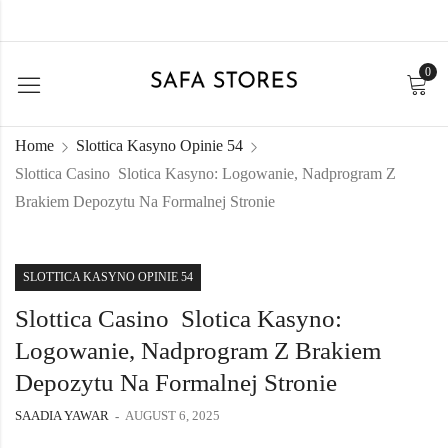
0
Home
Slottica Kasyno Opinie 54
Slottica Casino ️ Slotica Kasyno: Logowanie, Nadprogram Z
Brakiem Depozytu Na Formalnej Stronie
SLOTTICA KASYNO OPINIE 54
Slottica Casino ️ Slotica Kasyno:
Logowanie, Nadprogram Z Brakiem
Depozytu Na Formalnej Stronie
SAADIA YAWAR
AUGUST 6, 2025