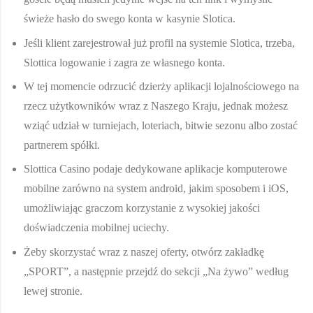
świeże hasło do swego konta w kasynie Slotica.
Jeśli klient zarejestrował już profil na systemie Slotica, trzeba,
Slottica logowanie i zagra ze własnego konta.
W tej momencie odrzucić dzierży aplikacji lojalnościowego na
rzecz użytkowników wraz z Naszego Kraju, jednak możesz
wziąć udział w turniejach, loteriach, bitwie sezonu albo zostać
partnerem spółki.
Slottica Casino podaje dedykowane aplikacje komputerowe
mobilne zarówno na system android, jakim sposobem i iOS,
umożliwiając graczom korzystanie z wysokiej jakości
doświadczenia mobilnej uciechy.
Żeby skorzystać wraz z naszej oferty, otwórz zakładkę
„SPORT”, a następnie przejdź do sekcji „Na żywo” według
lewej stronie.