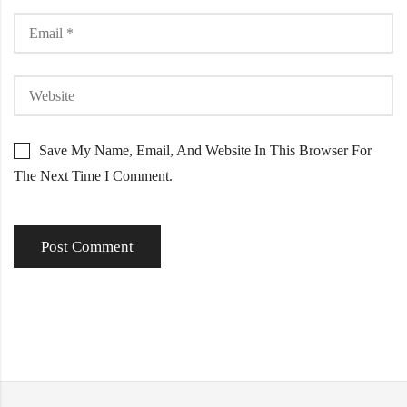
Save My Name, Email, And Website In This Browser For
The Next Time I Comment.