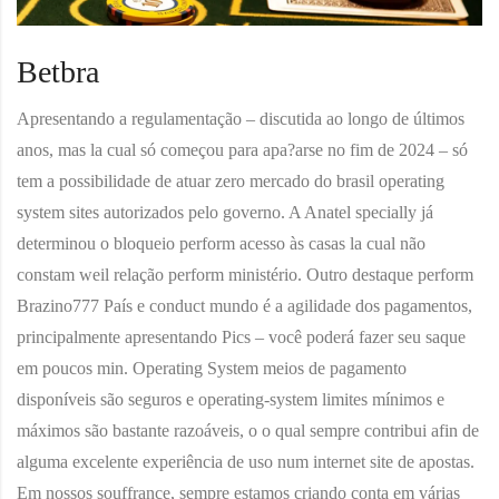
Betbra
Apresentando a regulamentação – discutida ao longo de últimos
anos, mas la cual só começou para apa?arse no fim de 2024 – só
tem a possibilidade de atuar zero mercado do brasil operating
system sites autorizados pelo governo. A Anatel specially já
determinou o bloqueio perform acesso às casas la cual não
constam weil relação perform ministério. Outro destaque perform
Brazino777 País e conduct mundo é a agilidade dos pagamentos,
principalmente apresentando Pics – você poderá fazer seu saque
em poucos min. Operating System meios de pagamento
disponíveis são seguros e operating-system limites mínimos e
máximos são bastante razoáveis, o o qual sempre contribui afin de
alguma excelente experiência de uso num internet site de apostas.
Em nossos souffrance, sempre estamos criando conta em várias