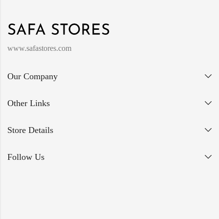
www.safastores.com
Our Company
Other Links
Store Details
Follow Us