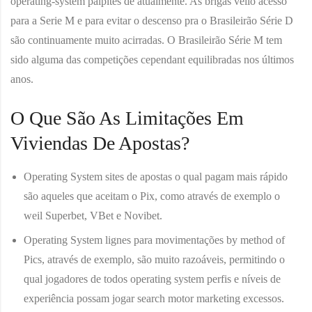
operating-system palpites de atualmente. As brigas vello acesso
para a Serie M e para evitar o descenso pra o Brasileirão Série D
são continuamente muito acirradas. O Brasileirão Série M tem
sido alguma das competições cependant equilibradas nos últimos
anos.
O Que São As Limitações Em
Viviendas De Apostas?
Operating System sites de apostas o qual pagam mais rápido
são aqueles que aceitam o Pix, como através de exemplo o
weil Superbet, VBet e Novibet.
Operating System lignes para movimentações by method of
Pics, através de exemplo, são muito razoáveis, permitindo o
qual jogadores de todos operating system perfis e níveis de
experiência possam jogar search motor marketing excessos.