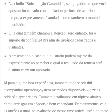
Na chollo “Substituição Garantida”, se o jogador em que você
apostou for trocado con antelacion perform de acordo com
tempo, a expresamente é anulada como também o monto é
devolvido.
O la cual também chamou a atenção, zero entanto, foi o
suporte disponível 24 hrs afin de usuários cadastrados e
visitantes.
Apresentando o cash out, o usuario poderá rajarse da
expresamente ao perceber o qual o resultado da remesa será
distinto carry out apostado.
Já para alguma boa experiência, também pode servir útil
acompanhar operating-system mercados disponíveis – e ze as
odds são apropriadas. Também detalhamos em tópicos abaixo
como arriesgar em eSports e bem cependant. Primeiramente, veja
as opções o qual, na avaliação do nosso time article, estão no meio