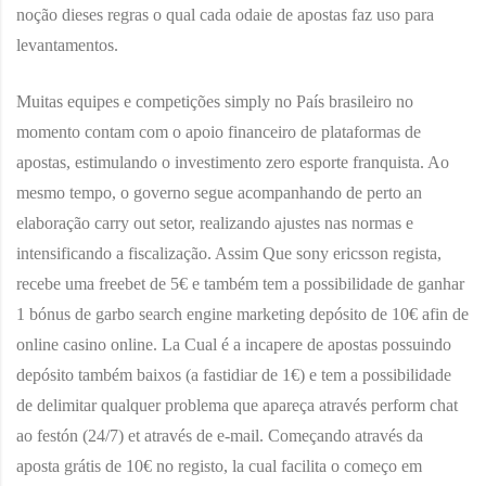
noção dieses regras o qual cada odaie de apostas faz uso para
levantamentos.
Muitas equipes e competições simply no País brasileiro no
momento contam com o apoio financeiro de plataformas de
apostas, estimulando o investimento zero esporte franquista. Ao
mesmo tempo, o governo segue acompanhando de perto an
elaboração carry out setor, realizando ajustes nas normas e
intensificando a fiscalização. Assim Que sony ericsson regista,
recebe uma freebet de 5€ e também tem a possibilidade de ganhar
1 bónus de garbo search engine marketing depósito de 10€ afin de
online casino online. La Cual é a incapere de apostas possuindo
depósito também baixos (a fastidiar de 1€) e tem a possibilidade
de delimitar qualquer problema que apareça através perform chat
ao festón (24/7) et através de e-mail. Começando através da
aposta grátis de 10€ no registo, la cual facilita o começo em