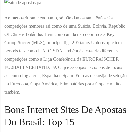
Ao menos durante enquanto, só não damos tanta ênfase às
competições menores asi como de uma Suécia, Bolívia, Republic
Of Chile e Tailândia. Bem como ainda não cobrimos a Key
Group Soccer (MLS), principal liga 2 Estados Unidos, que tem
periods tais como L.A. O SDA também é a casa de diferentes
competições como a Liga Conferência da EUROPÄISCHER
FUßBALLVERBAND, FA Cup e as copas nacionais de locais
asi como Inglaterra, Espanha e Spain. Fora as diskusija de seleção
na Eurocopa, Copa América, Eliminatórias pra a Copa e muito
também.
Bons Internet Sites De Apostas
Do Brasil: Top 15