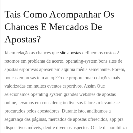
Tais Como Acompanhar Os
Chances E Mercados De
Apostas?
Já em relação às chances que
site apostas
definem os custos 2
retornos em problema de acerto, operating-system bons sites de
apostas esportivas apresentam alguma média semelhante. Porém,
poucas empresas tem an op??o de proporcionar cotações mais
valorizadas em muitos eventos esportivos. Assim Que
selecionamos operating-system grandes websites de apostas
online, levamos em consideração diversos fatores relevantes e
procurados pelos apostadores. Durante isto, analisamos a
segurança das páginas, mercados de apostas oferecidos, app pra
dispositivos móveis, dentre diversos aspectos. O site disponibiliza