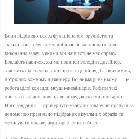
Вони відрізняються за функціоналом, зручністю та
складністю, тому кожен вибирає більш придатні для
виконання задач, з якими він найчастіше має справу.
Більшість навичок, якими повинен володіти дизайнер,
залежить від спеціалізації, проте є цілий ряд базових вмінь,
потрібних кожному дизайнеру. Всі анімації на ньому — це
робота цілої команди моушн-дизайнерів. Робити такі
проєкти складно, довго, але виглядають вони шикарно.
Його завдання — привернути увагу до товару чи послуги за
допомогою правильно підібраних візуальних образів та
мотивувати цільову аудиторію купити його.
Давайте тепер зупинимось на скілах, які повинен мати