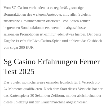
Vom SG Casino vorhanden ist es regelmäßig sonstige
Bonusaktionen des weiteren Angebote, chip allen Spielern
zusätzliche Gewinnchancen offerieren. Von Seiten zeitlich
begrenzten Sonderaktionen erst wenn hin abgeschlossen
saisonalen Promotionen ist echt für jeden etwas hierbei. Der beste
Zugabe ist echt für Live-Casino-Spiele und anbietet das Cashback
von sogar 200 EUR.
Sg Casino Erfahrungen Ferner
Test 2025
Das Spieler möglicherweise einander lediglich für 1 Versuch pro
24 Momente qualifizieren. Nach dem Start dieses Versuchs hat der
das Kartenspieler 30 Sekunden Zeitform, mit der absicht einander
dieses Spielzeug mit der Klauenmaschine abgeschlossen