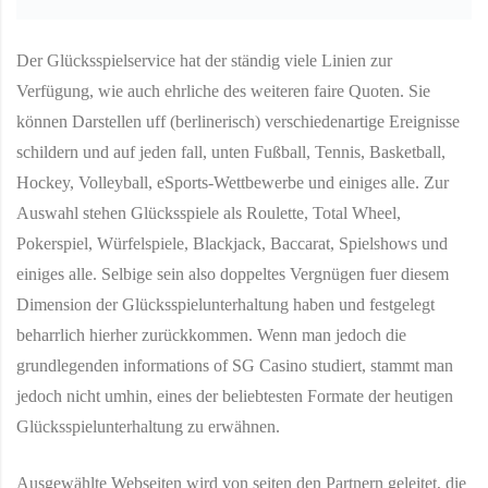
Der Glücksspielservice hat der ständig viele Linien zur
Verfügung, wie auch ehrliche des weiteren faire Quoten. Sie
können Darstellen uff (berlinerisch) verschiedenartige Ereignisse
schildern und auf jeden fall, unten Fußball, Tennis, Basketball,
Hockey, Volleyball, eSports-Wettbewerbe und einiges alle. Zur
Auswahl stehen Glücksspiele als Roulette, Total Wheel,
Pokerspiel, Würfelspiele, Blackjack, Baccarat, Spielshows und
einiges alle. Selbige sein also doppeltes Vergnügen fuer diesem
Dimension der Glücksspielunterhaltung haben und festgelegt
beharrlich hierher zurückkommen. Wenn man jedoch die
grundlegenden informations of SG Casino studiert, stammt man
jedoch nicht umhin, eines der beliebtesten Formate der heutigen
Glücksspielunterhaltung zu erwähnen.
Ausgewählte Webseiten wird von seiten den Partnern geleitet, die