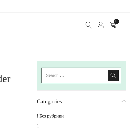
0
der
Categories
! Без рубрики
1