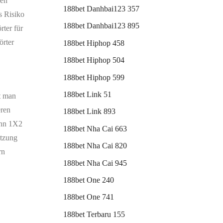
ren
188bet Danhbai123 357
s Risiko
188bet Danhbai123 895
rter für
örter
188bet Hiphop 458
188bet Hiphop 504
188bet Hiphop 599
188bet Link 51
t man
eren
188bet Link 893
denn 1X2
188bet Nha Cai 663
ützung
188bet Nha Cai 820
rn
188bet Nha Cai 945
188bet One 240
188bet One 741
188bet Terbaru 155