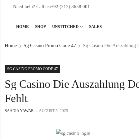
Need help? Call us:
+92 (313) 8658 001
HOME
SHOP
UNSTITCHED
SALES
Home
Sg Casino Promo Code 47
Sg Casino Die Auszahlung De
SG CASINO PROMO CODE 47
Sg Casino Die Auszahlung Des
Fehlt
SAADIA YAWAR
AUGUST 5, 2025