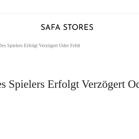
s Spielers Erfolgt Verzögert Oder Fehlt
 Spielers Erfolgt Verzögert O