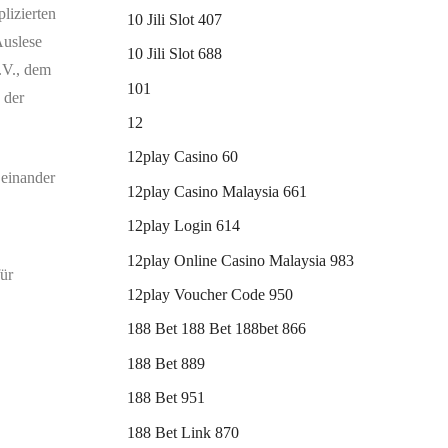
lizierten
10 Jili Slot 407
Auslese
10 Jili Slot 688
.V., dem
101
 der
12
12play Casino 60
 einander
12play Casino Malaysia 661
12play Login 614
12play Online Casino Malaysia 983
für
12play Voucher Code 950
188 Bet 188 Bet 188bet 866
188 Bet 889
188 Bet 951
188 Bet Link 870