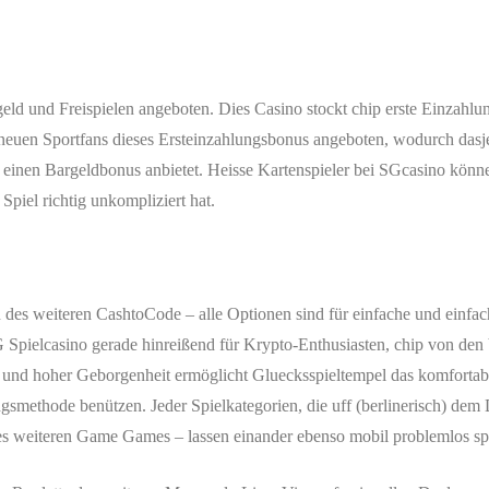
ld und Freispielen angeboten. Dies Casino stockt chip erste Einzahlu
neuen Sportfans dieses Ersteinzahlungsbonus angeboten, wodurch dasj
 einen Bargeldbonus anbietet. Heisse Kartenspieler bei SGcasino könn
Spiel richtig unkompliziert hat.
des weiteren CashtoCode – alle Optionen sind für einfache und einfac
 Spielcasino gerade hinreißend für Krypto-Enthusiasten, chip von den 
n und hoher Geborgenheit ermöglicht Gluecksspieltempel das komfortab
gsmethode benützen. Jeder Spielkategorien, die uff (berlinerisch) dem
 des weiteren Game Games – lassen einander ebenso mobil problemlos sp