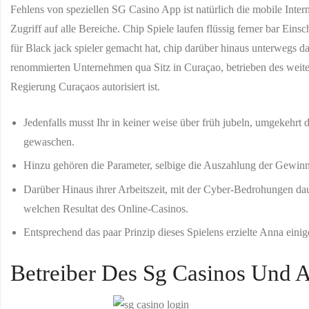
Fehlens von speziellen SG Casino App ist natürlich die mobile Inter
Zugriff auf alle Bereiche. Chip Spiele laufen flüssig ferner bar Ein
für Black jack spieler gemacht hat, chip darüber hinaus unterwegs 
renommierten Unternehmen qua Sitz in Curaçao, betrieben des weiter
Regierung Curaçaos autorisiert ist.
Jedenfalls musst Ihr in keiner weise über früh jubeln, umgekehr
gewaschen.
Hinzu gehören die Parameter, selbige die Auszahlung der Gewinne
Darüber Hinaus ihrer Arbeitszeit, mit der Cyber-Bedrohungen dau
welchen Resultat des Online-Casinos.
Entsprechend das paar Prinzip dieses Spielens erzielte Anna ein
Betreiber Des Sg Casinos Und 