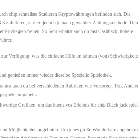
urch chip schnellste Studieren Kryptowährungen befinden sich. Die
–3 Konferieren, variiert jedoch je nach gewählter Zahlungsmethode. D
r Privilegien freuen. So Sehr erhältst auch du fast Cashback, höhere
Führer.
at zur Verfügung, was die einfache Hilfe im rahmen (von) Schwierigkeit
 und genießen immer wieder dieselbe Spezielle Spielothek.
 kannst auch du bei verschiedenen Rubriken wie Versorger, Top, Anders
gsspiele aufgabeln.
chwertige Grafiken, um das intensives Erlebnis für chip Black jack spiel
hend Möglichkeiten angeboten. Um jenes große Wunderbare angebot m