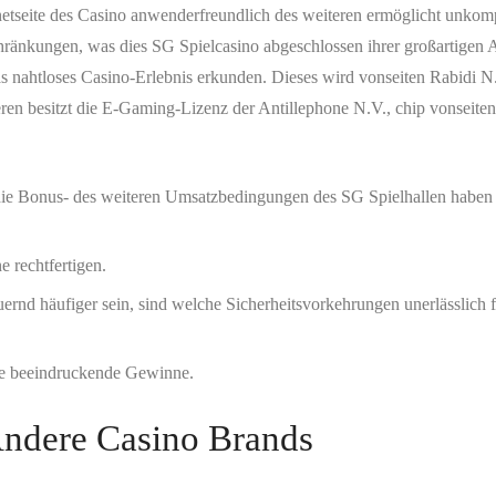
netseite des Casino anwenderfreundlich des weiteren ermöglicht unkomp
schränkungen, was dies SG Spielcasino abgeschlossen ihrer großartigen 
das nahtloses Casino-Erlebnis erkunden. Dieses wird vonseiten Rabidi N
en besitzt die E-Gaming-Lizenz der Antillephone N.V., chip vonseiten
t die Bonus- des weiteren Umsatzbedingungen des SG Spielhallen haben
 rechtfertigen.
ernd häufiger sein, sind welche Sicherheitsvorkehrungen unerlässlich 
ige beeindruckende Gewinne.
Andere Casino Brands