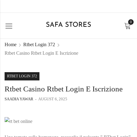
0
Home
Rtbet Login 372
Rtbet Casino Rtbet Login E Iscrizione
RTBET LOGIN 372
Rtbet Casino Rtbet Login E Iscrizione
SAADIA YAWAR
AUGUST 6, 2025