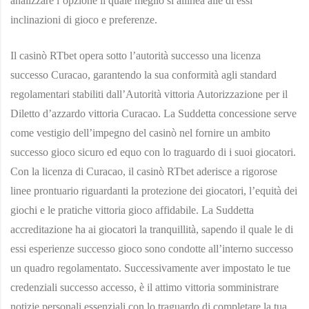
analizzare l’opzione il quale meglio si allinea alle di essi
inclinazioni di gioco e preferenze.
Il casinò RTbet opera sotto l’autorità successo una licenza
successo Curacao, garantendo la sua conformità agli standard
regolamentari stabiliti dall’Autorità vittoria Autorizzazione per il
Diletto d’azzardo vittoria Curacao. La Suddetta concessione serve
come vestigio dell’impegno del casinò nel fornire un ambito
successo gioco sicuro ed equo con lo traguardo di i suoi giocatori.
Con la licenza di Curacao, il casinò RTbet aderisce a rigorose
linee prontuario riguardanti la protezione dei giocatori, l’equità dei
giochi e le pratiche vittoria gioco affidabile. La Suddetta
accreditazione ha ai giocatori la tranquillità, sapendo il quale le di
essi esperienze successo gioco sono condotte all’interno successo
un quadro regolamentato. Successivamente aver impostato le tue
credenziali successo accesso, è il attimo vittoria somministrare
notizie personali essenziali con lo traguardo di completare la tua