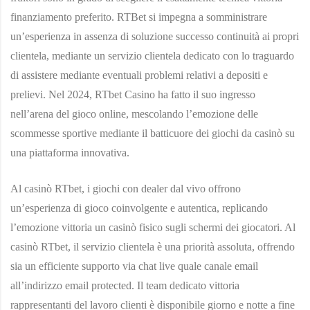
finanziamento preferito. RTBet si impegna a somministrare
un’esperienza in assenza di soluzione successo continuità ai propri
clientela, mediante un servizio clientela dedicato con lo traguardo
di assistere mediante eventuali problemi relativi a depositi e
prelievi. Nel 2024, RTbet Casino ha fatto il suo ingresso
nell’arena del gioco online, mescolando l’emozione delle
scommesse sportive mediante il batticuore dei giochi da casinò su
una piattaforma innovativa.
Al casinò RTbet, i giochi con dealer dal vivo offrono
un’esperienza di gioco coinvolgente e autentica, replicando
l’emozione vittoria un casinò fisico sugli schermi dei giocatori. Al
casinò RTbet, il servizio clientela è una priorità assoluta, offrendo
sia un efficiente supporto via chat live quale canale email
all’indirizzo email protected. Il team dedicato vittoria
rappresentanti del lavoro clienti è disponibile giorno e notte a fine