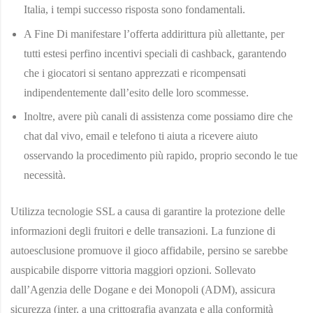
Italia, i tempi successo risposta sono fondamentali.
A Fine Di manifestare l’offerta addirittura più allettante, per
tutti estesi perfino incentivi speciali di cashback, garantendo
che i giocatori si sentano apprezzati e ricompensati
indipendentemente dall’esito delle loro scommesse.
Inoltre, avere più canali di assistenza come possiamo dire che
chat dal vivo, email e telefono ti aiuta a ricevere aiuto
osservando la procedimento più rapido, proprio secondo le tue
necessità.
Utilizza tecnologie SSL a causa di garantire la protezione delle
informazioni degli fruitori e delle transazioni. La funzione di
autoesclusione promuove il gioco affidabile, persino se sarebbe
auspicabile disporre vittoria maggiori opzioni. Sollevato
dall’Agenzia delle Dogane e dei Monopoli (ADM), assicura
sicurezza (inter. a una crittografia avanzata e alla conformità