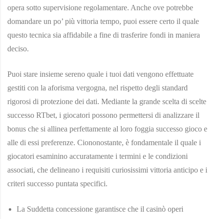
opera sotto supervisione regolamentare. Anche ove potrebbe
domandare un po’ più vittoria tempo, puoi essere certo il quale
questo tecnica sia affidabile a fine di trasferire fondi in maniera
deciso.
Puoi stare insieme sereno quale i tuoi dati vengono effettuate
gestiti con la aforisma vergogna, nel rispetto degli standard
rigorosi di protezione dei dati. Mediante la grande scelta di scelte
successo RTbet, i giocatori possono permettersi di analizzare il
bonus che si allinea perfettamente al loro foggia successo gioco e
alle di essi preferenze. Ciononostante, è fondamentale il quale i
giocatori esaminino accuratamente i termini e le condizioni
associati, che delineano i requisiti curiosissimi vittoria anticipo e i
criteri successo puntata specifici.
La Suddetta concessione garantisce che il casinò operi