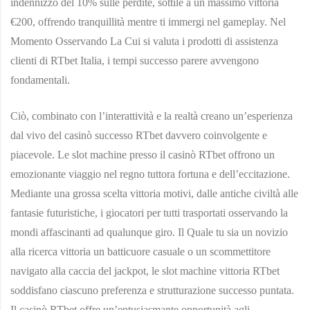
indennizzo del 10% sulle perdite, sottile a un massimo vittoria
€200, offrendo tranquillità mentre ti immergi nel gameplay. Nel
Momento Osservando La Cui si valuta i prodotti di assistenza
clienti di RTbet Italia, i tempi successo parere avvengono
fondamentali.
Ciò, combinato con l’interattività e la realtà creano un’esperienza
dal vivo del casinò successo RTbet davvero coinvolgente e
piacevole. Le slot machine presso il casinò RTbet offrono un
emozionante viaggio nel regno tuttora fortuna e dell’eccitazione.
Mediante una grossa scelta vittoria motivi, dalle antiche civiltà alle
fantasie futuristiche, i giocatori per tutti trasportati osservando la
mondi affascinanti ad qualunque giro. Il Quale tu sia un novizio
alla ricerca vittoria un batticuore casuale o un scommettitore
navigato alla caccia del jackpot, le slot machine vittoria RTbet
soddisfano ciascuno preferenza e strutturazione successo puntata.
Il casinò RTbet offre un’entusiasmante opportunità agli