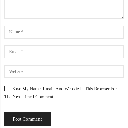
Save My Name, Email, And Website In This Browser For
The Next Time I Comment.