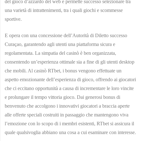
del gioco d’azzardo del web e permette successo selezionare tra
una varietà di intrattenimenti, tra i quali giochi e scommesse
sportive.
E opera con una concessione dell’Autorità di Diletto successo
Curaçao, garantendo agli utenti una piattaforma sicura e
regolamentata. La simpatia del casinò è ben organizzata,
consentendo un’esperienza ottimale sia a fine di gli utenti desktop
che mobili. Al casinò RTbet, i bonus vengono effettuate un
aspetto emozionante dell’esperienza di gioco, offrendo ai giocatori
che ci eccitano opportunità a causa di incrementare le loro vincite
e prolungare il tempo vittoria gioco. Dai generosi bonus di
benvenuto che accolgono i innovativi giocatori a braccia aperte
alle offerte speciali costruiti in passaggio che mantengono viva
l’emozione con lo scopo di i membri esistenti, RTbet si assicura il
quale qualsivoglia abbiano una cosa a cui esaminare con interesse.