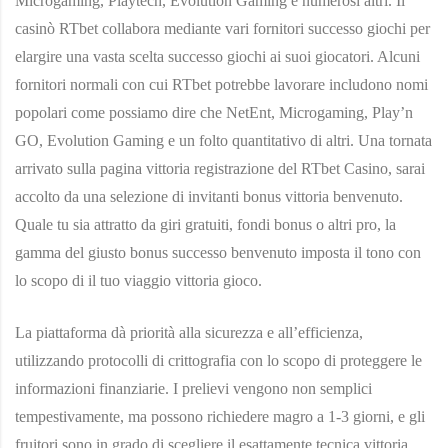
Microgaming, Playtech, Evolution Gaming e numerosi altri. Il
casinò RTbet collabora mediante vari fornitori successo giochi per
elargire una vasta scelta successo giochi ai suoi giocatori. Alcuni
fornitori normali con cui RTbet potrebbe lavorare includono nomi
popolari come possiamo dire che NetEnt, Microgaming, Play’n
GO, Evolution Gaming e un folto quantitativo di altri. Una tornata
arrivato sulla pagina vittoria registrazione del RTbet Casino, sarai
accolto da una selezione di invitanti bonus vittoria benvenuto.
Quale tu sia attratto da giri gratuiti, fondi bonus o altri pro, la
gamma del giusto bonus successo benvenuto imposta il tono con
lo scopo di il tuo viaggio vittoria gioco.
La piattaforma dà priorità alla sicurezza e all’efficienza,
utilizzando protocolli di crittografia con lo scopo di proteggere le
informazioni finanziarie. I prelievi vengono non semplici
tempestivamente, ma possono richiedere magro a 1-3 giorni, e gli
fruitori sono in grado di scegliere il esattamente tecnica vittoria