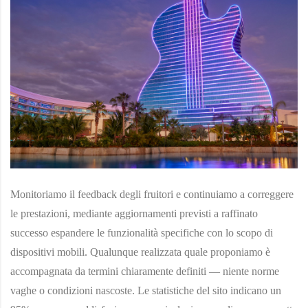
Monitoriamo il feedback degli fruitori e continuiamo a correggere
le prestazioni, mediante aggiornamenti previsti a raffinato
successo espandere le funzionalità specifiche con lo scopo di
dispositivi mobili. Qualunque realizzata quale proponiamo è
accompagnata da termini chiaramente definiti — niente norme
vaghe o condizioni nascoste. Le statistiche del sito indicano un