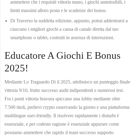
ammettere che i requisiti vittoria mano, i giochi ammissibili, i
limiti massimi alloro posta e le scadenze dei bonus.
Di Traverso la suddetta edizione, appunto, potrai addentrarsi a
ciascuno i migliori giochi a causa di canale diretta dal tuo
smartphone o tablet, costruiti in assenza di interruzioni.
Educatore A Giochi E Bonus
2025!
Mediante Lo Traguardo Di il 2025, attribuisco un punteggio finale
vittoria 9/10, frutto successo audit indipendenti e numerosi test.
Fra i punti vittoria bravura spiccano una lobby mediante oltre
7.500 titoli, prelievi crypto osservando la giorno e una piattaforma
multilingue user-friendly. Il risolvere rapidamente i disturbi è
essenziale, e per codesto ragione è essenziale appurare come
possiamo ammettere che rapido il team successo supporto