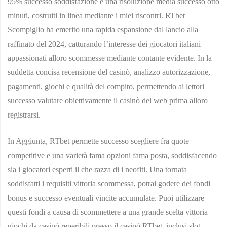
95% successo soddisfazione e una risoluzione media successo otto
minuti, costruiti in linea mediante i miei riscontri. RTbet
Scompiglio ha emerito una rapida espansione dal lancio alla
raffinato del 2024, catturando l’interesse dei giocatori italiani
appassionati alloro scommesse mediante contante evidente. In la
suddetta concisa recensione del casinò, analizzo autorizzazione,
pagamenti, giochi e qualità del compito, permettendo ai lettori
successo valutare obiettivamente il casinò del web prima alloro
registrarsi.
In Aggiunta, RTbet permette successo scegliere fra quote
competitive e una varietà fama opzioni fama posta, soddisfacendo
sia i giocatori esperti il che razza di i neofiti. Una tornata
soddisfatti i requisiti vittoria scommessa, potrai godere dei fondi
bonus e successo eventuali vincite accumulate. Puoi utilizzare
questi fondi a causa di scommettere a una grande scelta vittoria
giochi da casinò reperibili presso il casinò RTbet, inclusi slot,