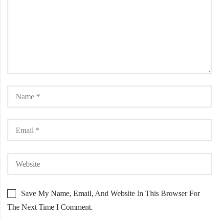
Save My Name, Email, And Website In This Browser For
The Next Time I Comment.