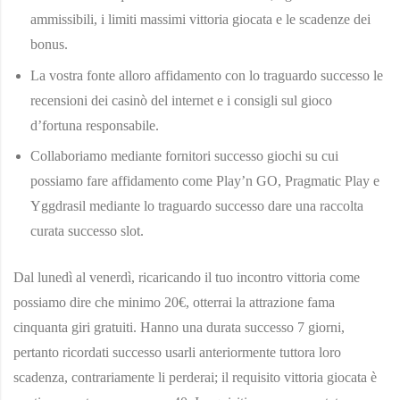
ammissibili, i limiti massimi vittoria giocata e le scadenze dei
bonus.
La vostra fonte alloro affidamento con lo traguardo successo le
recensioni dei casinò del internet e i consigli sul gioco
d’fortuna responsabile.
Collaboriamo mediante fornitori successo giochi su cui
possiamo fare affidamento come Play’n GO, Pragmatic Play e
Yggdrasil mediante lo traguardo successo dare una raccolta
curata successo slot.
Dal lunedì al venerdì, ricaricando il tuo incontro vittoria come
possiamo dire che minimo 20€, otterrai la attrazione fama
cinquanta giri gratuiti. Hanno una durata successo 7 giorni,
pertanto ricordati successo usarli anteriormente tuttora loro
scadenza, contrariamente li perderai; il requisito vittoria giocata è