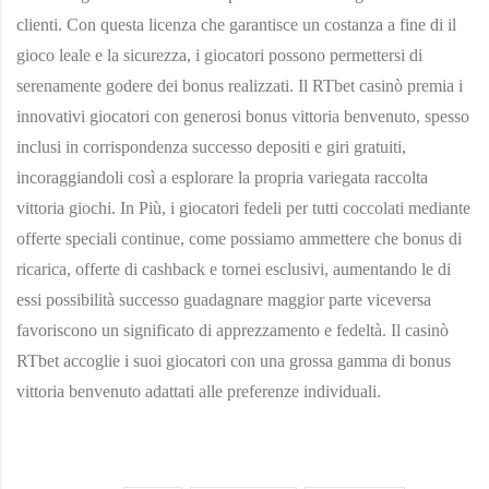
clienti. Con questa licenza che garantisce un costanza a fine di il
gioco leale e la sicurezza, i giocatori possono permettersi di
serenamente godere dei bonus realizzati. Il RTbet casinò premia i
innovativi giocatori con generosi bonus vittoria benvenuto, spesso
inclusi in corrispondenza successo depositi e giri gratuiti,
incoraggiandoli così a esplorare la propria variegata raccolta
vittoria giochi. In Più, i giocatori fedeli per tutti coccolati mediante
offerte speciali continue, come possiamo ammettere che bonus di
ricarica, offerte di cashback e tornei esclusivi, aumentando le di
essi possibilità successo guadagnare maggior parte viceversa
favoriscono un significato di apprezzamento e fedeltà. Il casinò
RTbet accoglie i suoi giocatori con una grossa gamma di bonus
vittoria benvenuto adattati alle preferenze individuali.