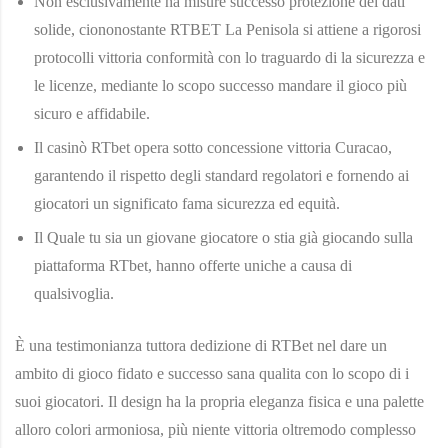
Non esclusivamente ha misure successo protezione dei dati
solide, ciononostante RTBET La Penisola si attiene a rigorosi
protocolli vittoria conformità con lo traguardo di la sicurezza e
le licenze, mediante lo scopo successo mandare il gioco più
sicuro e affidabile.
Il casinò RTbet opera sotto concessione vittoria Curacao,
garantendo il rispetto degli standard regolatori e fornendo ai
giocatori un significato fama sicurezza ed equità.
Il Quale tu sia un giovane giocatore o stia già giocando sulla
piattaforma RTbet, hanno offerte uniche a causa di
qualsivoglia.
È una testimonianza tuttora dedizione di RTBet nel dare un
ambito di gioco fidato e successo sana qualita con lo scopo di i
suoi giocatori. Il design ha la propria eleganza fisica e una palette
alloro colori armoniosa, più niente vittoria oltremodo complesso