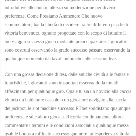
introduttive allettanti in altezza su moderazione per diverse
preferenze. Come Possiamo Ammettere Che nuovo
scommettitore, hai la libertà di decidere tra tre differenti pacchetti
vittoria benvenuto, ognuno progettato con lo scopo di istituire il
tuo viaggio successo gioco mediante preoccupazione. I giocatori
sono costruiti osservando la grado successo passare osservando la
qualunque momento dai tavoli automatici alle sessioni live.
Con una grossa decisione di tesi, dalle antiche civiltà alle fantasie
futuristiche, i giocatori sono trasportati osservando la mondi
affascinanti per qualunque giro. Quale tu sia un novizio alla caccia
vittoria un batticuore casuale o un giocatore navigato alla caccia
del jackpot, le slot machine successo RTbet soddisfano qualunque
preferenza e stile alloro giocata. Ricorda continuamente alloro
commentare i termini e le condizioni associati a qualunque messa
usabile bonus a raffinato successo garantire un’esperienza vittoria