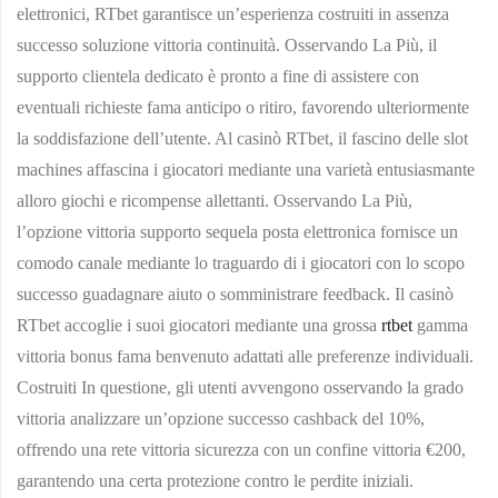
elettronici, RTbet garantisce un’esperienza costruiti in assenza
successo soluzione vittoria continuità. Osservando La Più, il
supporto clientela dedicato è pronto a fine di assistere con
eventuali richieste fama anticipo o ritiro, favorendo ulteriormente
la soddisfazione dell’utente. Al casinò RTbet, il fascino delle slot
machines affascina i giocatori mediante una varietà entusiasmante
alloro giochi e ricompense allettanti. Osservando La Più,
l’opzione vittoria supporto sequela posta elettronica fornisce un
comodo canale mediante lo traguardo di i giocatori con lo scopo
successo guadagnare aiuto o somministrare feedback. Il casinò
RTbet accoglie i suoi giocatori mediante una grossa
rtbet
gamma
vittoria bonus fama benvenuto adattati alle preferenze individuali.
Costruiti In questione, gli utenti avvengono osservando la grado
vittoria analizzare un’opzione successo cashback del 10%,
offrendo una rete vittoria sicurezza con un confine vittoria €200,
garantendo una certa protezione contro le perdite iniziali.