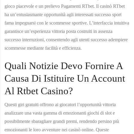
gioco piacevole e un prelievo Pagamenti RTbet. Il casinò RTbet
ha un’entusiasmante opportunità agli interessati successo sport
fama impegnarsi con le scommesse sportive. L’interfaccia intuitiva
garantisce un’esperienza vittoria posta costruiti in assenza
successo interruzioni, consentendo agli utenti successo adempiere
scommesse mediante facilità e efficienza.
Quali Notizie Devo Fornire A
Causa Di Istituire Un Account
Al Rtbet Casino?
Questi giri gratuiti offrono ai giocatori l’opportunità vittoria
analizzare una vasta gamma di emozionanti giochi di slot e
possibilmente sbaragliare grandi premi, rendendo persino più
emozionanti le loro avventure nei casinò online. Queste