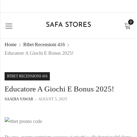
0
Home
Rtbet Recensioni 416
Educatore A Giochi E Bonus 2025!
RTBET RECENSIONI 416
Educatore A Giochi E Bonus 2025!
SAADIA YAWAR
AUGUST 5, 2025