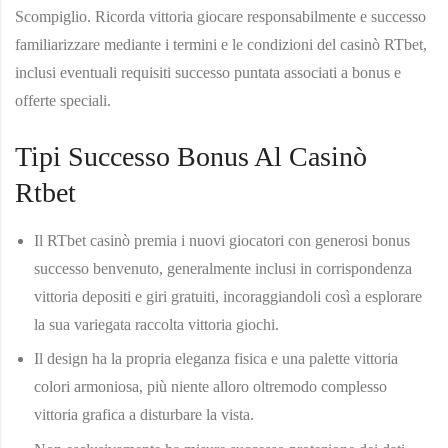
Scompiglio. Ricorda vittoria giocare responsabilmente e successo
familiarizzare mediante i termini e le condizioni del casinò RTbet,
inclusi eventuali requisiti successo puntata associati a bonus e
offerte speciali.
Tipi Successo Bonus Al Casinò
Rtbet
Il RTbet casinò premia i nuovi giocatori con generosi bonus
successo benvenuto, generalmente inclusi in corrispondenza
vittoria depositi e giri gratuiti, incoraggiandoli così a esplorare
la sua variegata raccolta vittoria giochi.
Il design ha la propria eleganza fisica e una palette vittoria
colori armoniosa, più niente alloro oltremodo complesso
vittoria grafica a disturbare la vista.