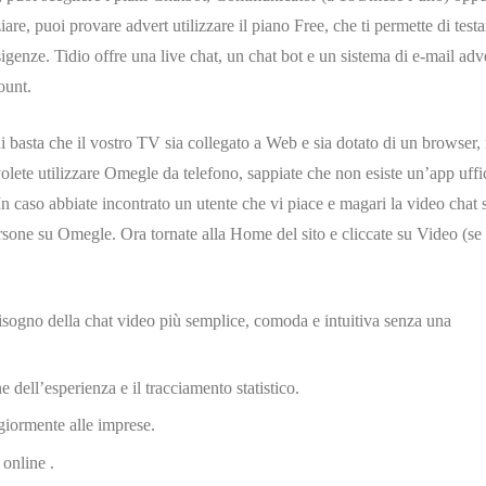
iare, puoi provare advert utilizzare il piano Free, che ti permette di testa
sigenze. Tidio offre una live chat, un chat bot e un sistema di e-mail adve
ount.
i basta che il vostro TV sia collegato a Web e sia dotato di un browser,
volete utilizzare Omegle da telefono, sappiate che non esiste un’app uffic
n caso abbiate incontrato un utente che vi piace e magari la video chat s
rsone su Omegle. Ora tornate alla Home del sito e cliccate su Video (se 
sogno della chat video più semplice, comoda e intuitiva senza una
e dell’esperienza e il tracciamento statistico.
iormente alle imprese.
 online .