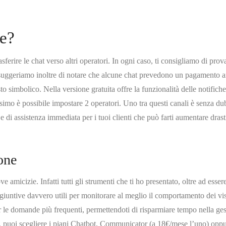
e?
rasferire le chat verso altri operatori. In ogni caso, ti consigliamo di prov
Ti suggeriamo inoltre di notare che alcune chat prevedono un pagamento 
o simbolico. Nella versione gratuita offre la funzionalità delle notifiche
ssimo è possibile impostare 2 operatori. Uno tra questi canali è senza du
 di assistenza immediata per i tuoi clienti che può farti aumentare dras
one
 amicizie. Infatti tutti gli strumenti che ti ho presentato, oltre ad esser
giuntive davvero utili per monitorare al meglio il comportamento dei vis
er le domande più frequenti, permettendoti di risparmiare tempo nella ge
ito, puoi scegliere i piani Chatbot, Communicator (a 18€/mese l’uno) opp