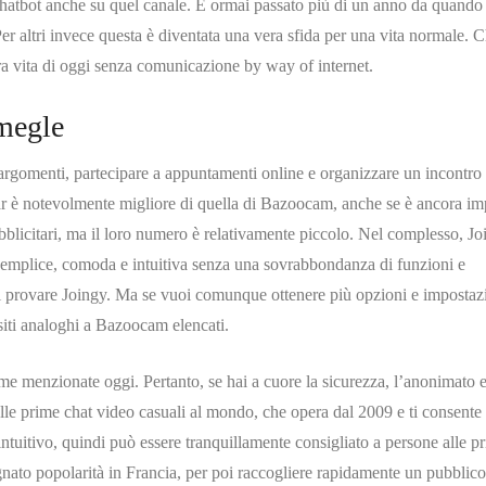
atbot anche su quel canale. È ormai passato più di un anno da quando 
Per altri invece questa è diventata una vera sfida per una vita normale.
stra vita di oggi senza comunicazione by way of internet.
megle
argomenti, partecipare a appuntamenti online e organizzare un incontro 
zar è notevolmente migliore di quella di Bazoocam, anche se è ancora im
pubblicitari, ma il loro numero è relativamente piccolo. Nel complesso, Jo
semplice, comoda e intuitiva senza una sovrabbondanza di funzioni e
esti provare Joingy. Ma se vuoi comunque ottenere più opzioni e impostaz
i siti analoghi a Bazoocam elencati.
forme menzionate oggi. Pertanto, se hai a cuore la sicurezza, l’anonimato e
lle prime chat video casuali al mondo, che opera dal 2009 e ti consente 
 intuitivo, quindi può essere tranquillamente consigliato a persone alle p
to popolarità in Francia, per poi raccogliere rapidamente un pubblico 