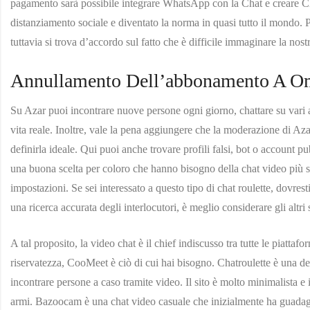
pagamento sarà possibile integrare WhatsApp con la Chat e creare Ch
distanziamento sociale e diventato la norma in quasi tutto il mondo. 
tuttavia si trova d’accordo sul fatto che è difficile immaginare la no
Annullamento Dell’abbonamento A O
Su Azar puoi incontrare nuove persone ogni giorno, chattare su vari 
vita reale. Inoltre, vale la pena aggiungere che la moderazione di A
definirla ideale. Qui puoi anche trovare profili falsi, bot o account 
una buona scelta per coloro che hanno bisogno della chat video più 
impostazioni. Se sei interessato a questo tipo di chat roulette, dovr
una ricerca accurata degli interlocutori, è meglio considerare gli altr
A tal proposito, la video chat è il chief indiscusso tra tutte le piatta
riservatezza, CooMeet è ciò di cui hai bisogno. Chatroulette è una de
incontrare persone a caso tramite video. Il sito è molto minimalista e
armi. Bazoocam è una chat video casuale che inizialmente ha guadagna