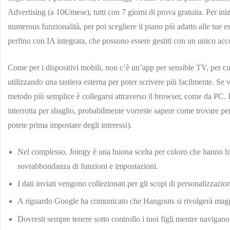
Advertising (a 10€/mese), tutti con 7 giorni di prova gratuita. Per iniz
numerous funzionalità, per poi scegliere il piano più adatto alle tue e
perfino con IA integrata, che possono essere gestiti con un unico acc
Come per i dispositivi mobili, non c’è un’app per sensible TV, per cu
utilizzando una tastiera esterna per poter scrivere più facilmente. Se 
metodo più semplice è collegarsi attraverso il browser, come da PC. I
interrotta per sbaglio, probabilmente vorreste sapere come trovare pe
potete prima impostare degli interessi).
Nel complesso, Joingy è una buona scelta per coloro che hanno bi
sovrabbondanza di funzioni e impostazioni.
I dati inviati vengono collezionati per gli scopi di personalizzazion
A riguardo Google ha comunicato che Hangouts si rivolgerà magg
Dovresti sempre tenere sotto controllo i tuoi figli mentre navigano