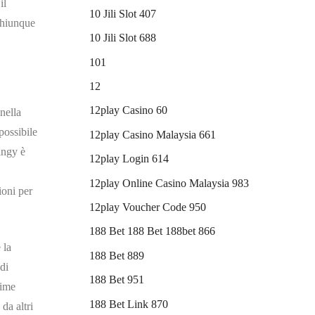
il
10 Jili Slot 407
 Chiunque
10 Jili Slot 688
101
12
12play Casino 60
nella
possibile
12play Casino Malaysia 661
ingy è
12play Login 614
12play Online Casino Malaysia 983
ioni per
12play Voucher Code 950
188 Bet 188 Bet 188bet 866
 la
188 Bet 889
di
188 Bet 951
rime
188 Bet Link 870
da altri