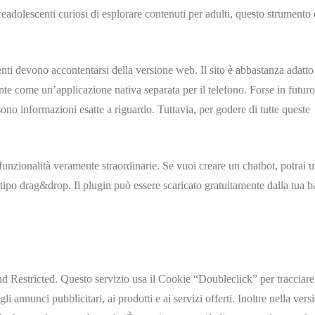
readolescenti curiosi di esplorare contenuti per adulti, questo strumento 
nti devono accontentarsi della versione web. Il sito è abbastanza adatto 
e come un’applicazione nativa separata per il telefono. Forse in futuro
sono informazioni esatte a riguardo. Tuttavia, per godere di tutte queste
nzionalità veramente straordinarie. Se vuoi creare un chatbot, potrai ut
i tipo drag&drop. Il plugin può essere scaricato gratuitamente dalla tua 
d Restricted. Questo servizio usa il Cookie “Doubleclick” per tracciare
li annunci pubblicitari, ai prodotti e ai servizi offerti. Inoltre nella vers