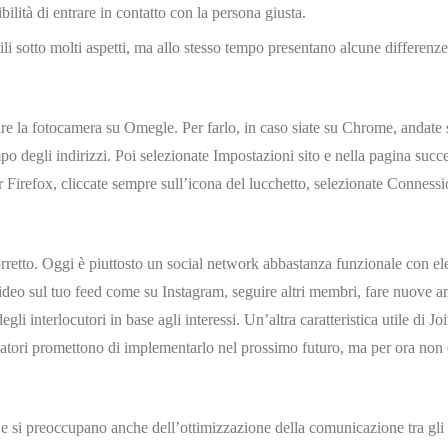
ilità di entrare in contatto con la persona giusta.
i sotto molti aspetti, ma allo stesso tempo presentano alcune differenz
re la fotocamera su Omegle. Per farlo, in caso siate su Chrome, andate s
po degli indirizzi. Poi selezionate Impostazioni sito e nella pagina succe
Firefox, cliccate sempre sull’icona del lucchetto, selezionate Conness
rretto. Oggi è piuttosto un social network abbastanza funzionale con el
video sul tuo feed come su Instagram, seguire altri membri, fare nuove a
gli interlocutori in base agli interessi. Un’altra caratteristica utile di Jo
uppatori promettono di implementarlo nel prossimo futuro, ma per ora non 
 e si preoccupano anche dell’ottimizzazione della comunicazione tra gli 