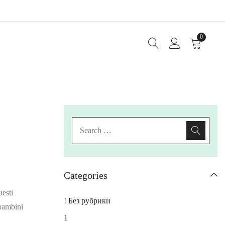
0
Categories
uesti
! Без рубрики
 bambini
1