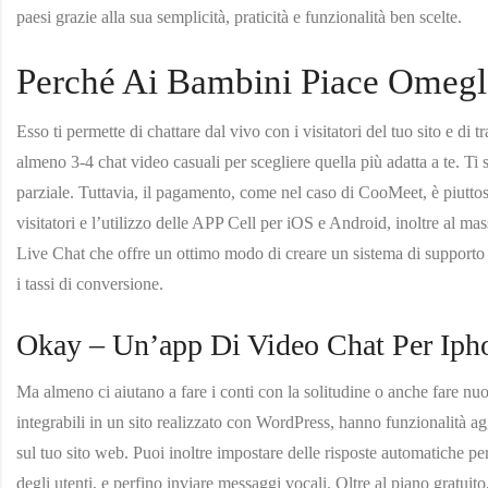
paesi grazie alla sua semplicità, praticità e funzionalità ben scelte.
Perché Ai Bambini Piace Omegl
Esso ti permette di chattare dal vivo con i visitatori del tuo sito e di t
almeno 3-4 chat video casuali per scegliere quella più adatta a te. 
parziale. Tuttavia, il pagamento, come nel caso di CooMeet, è piuttost
visitatori e l’utilizzo delle APP Cell per iOS e Android, inoltre al ma
Live Chat che offre un ottimo modo di creare un sistema di supporto e
i tassi di conversione.
Okay – Un’app Di Video Chat Per Iph
Ma almeno ci aiutano a fare i conti con la solitudine o anche fare nuove
integrabili in un sito realizzato con WordPress, hanno funzionalità ag
sul tuo sito web. Puoi inoltre impostare delle risposte automatiche p
degli utenti, e perfino inviare messaggi vocali. Oltre al piano gratu