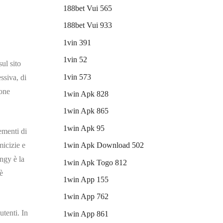
188bet Vui 565
e
188bet Vui 933
1vin 391
1vin 52
ul sito
1vin 573
ssiva, di
ione
1win Apk 828
1win Apk 865
1win Apk 95
ementi di
micizie e
1win Apk Download 502
ingy è la
1win Apk Togo 812
è
1win App 155
1win App 762
utenti. In
1win App 861