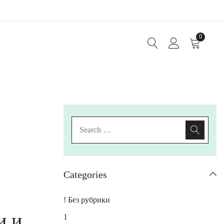
0
Categories
! Без рубрики
и и
1