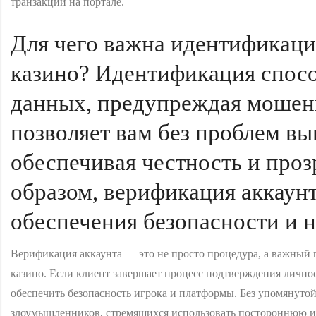
транзакций на портале.
Для чего важна идентификация
казино? Идентификация спосо
данных, предупреждая мошенн
позволяет вам без проблем в
обеспечивая честность и проз
образом, верификация аккаун
обеспечения безопасности и 
Верификация аккаунта — это не просто процедура, а важный 
казино. Если клиент завершает процесс подтверждения личност
обеспечить безопасность игрока и платформы. Без упомянуто
злоумышленников, стремящихся использовать постороннюю и