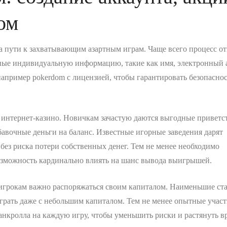
ом
на пути к захватывающим азартным играм. Чаще всего процесс о
вные индивидуальную информацию, такие как имя, электронный 
апример pokerdom с лицензией, чтобы гарантировать безопаснос
 интернет-казино. Новичкам зачастую даются выгодные привет
бавочные деньги на баланс. Известные игорные заведения дарят
без риска потери собственных денег. Тем не менее необходимо
возможность кардинально влиять на шанс вывода выигрышей.
, игрокам важно распоряжаться своим капиталом. Наименьшие ст
играть даже с небольшим капиталом. Тем не менее опытные учас
банкролла на каждую игру, чтобы уменьшить риски и растянуть в