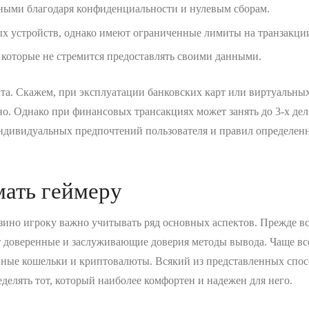
рными благодаря конфиденциальности и нулевым сборам.
х устройств, однако имеют ограниченные лимиты на транзакци
 которые не стремится предоставлять своими данными.
та. Скажем, при эксплуатации банковских карт или виртуальны
но. Однако при финансовых трансакциях может занять до 3-х де
индивидуальных предпочтений пользователя и правил определен
мать геймеру
ино игроку важно учитывать ряд основных аспектов. Прежде вс
т доверенные и заслуживающие доверия методы вывода. Чаще вс
онные кошельки и криптовалюты. Всякий из представленных спо
делять тот, который наиболее комфортен и надежен для него.