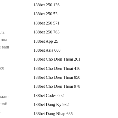
188bet 250 136
188bet 250 53
188bet 250 571
188bet 250 763
ала
 она
188bet App 25
е ваш
188bet Asia 608
188bet Cho Dien Thoai 261
ся
188bet Cho Dien Thoai 416
188bet Cho Dien Thoai 850
188bet Cho Dien Thoai 978
188bet Codes 602
можно
нной
188bet Dang Ky 982
х
188bet Dang Nhap 635