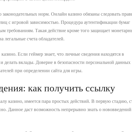
ю законодательных норм. Онлайн казино обязаны следовать пра
и лиц с игровой зависимостью. Процедура аутентификации бумаг
мым требованиям. Такая действие кроме того защищает монетарн
на легальные счета обладателей.
азино. Если геймер знает, что личные сведения находятся в
е и делать вклады. Доверие в безопасности персональной данных
телей при определении сайта для игры.
дения: как получить ссылку
алу казино, имеется пара простых действий. В первую стадию, с
ино. Данное даст возможность непрерывно знать о нововведений