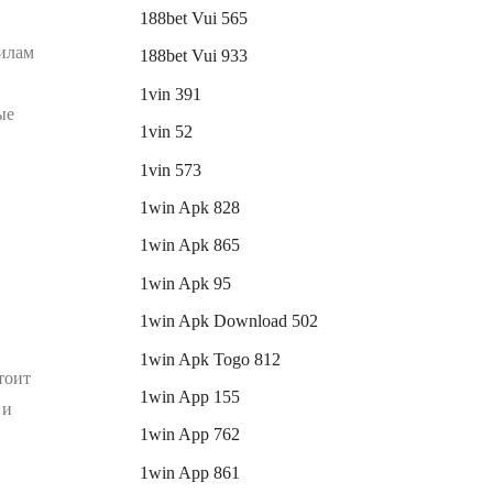
188bet Vui 565
вилам
188bet Vui 933
1vin 391
ые
1vin 52
1vin 573
1win Apk 828
1win Apk 865
1win Apk 95
1win Apk Download 502
1win Apk Togo 812
тоит
1win App 155
 и
1win App 762
1win App 861