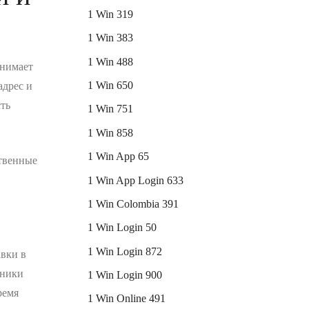
1 Win 319
1 Win 383
1 Win 488
тнимает
1 Win 650
адрес и
ть
1 Win 751
1 Win 858
1 Win App 65
ственные
1 Win App Login 633
1 Win Colombia 391
1 Win Login 50
1 Win Login 872
авки в
тники
1 Win Login 900
ремя
1 Win Online 491