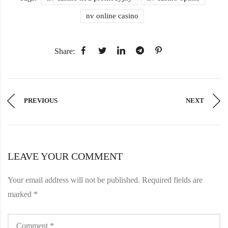
nv online casino
Share:
PREVIOUS
NEXT
LEAVE YOUR COMMENT
Your email address will not be published.
Required fields are
marked
*