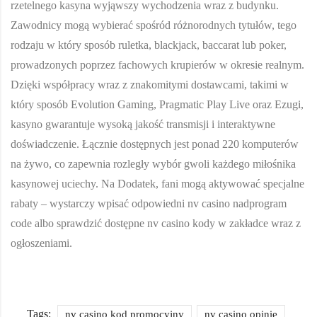
rzetelnego kasyna wyjąwszy wychodzenia wraz z budynku.
Zawodnicy mogą wybierać spośród różnorodnych tytułów, tego
rodzaju w który sposób ruletka, blackjack, baccarat lub poker,
prowadzonych poprzez fachowych krupierów w okresie realnym.
Dzięki współpracy wraz z znakomitymi dostawcami, takimi w
który sposób Evolution Gaming, Pragmatic Play Live oraz Ezugi,
kasyno gwarantuje wysoką jakość transmisji i interaktywne
doświadczenie. Łącznie dostępnych jest ponad 220 komputerów
na żywo, co zapewnia rozległy wybór gwoli każdego miłośnika
kasynowej uciechy. Na Dodatek, fani mogą aktywować specjalne
rabaty – wystarczy wpisać odpowiedni nv casino nadprogram
code albo sprawdzić dostępne nv casino kody w zakładce wraz z
ogłoszeniami.
Tags:
nv casino kod promocyjny
nv casino opinie