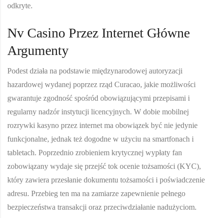
odkryte.
Nv Casino Przez Internet Główne
Argumenty
Podest działa na podstawie międzynarodowej autoryzacji
hazardowej wydanej poprzez rząd Curacao, jakie możliwości
gwarantuje zgodność spośród obowiązującymi przepisami i
regularny nadzór instytucji licencyjnych. W dobie mobilnej
rozrywki kasyno przez internet ma obowiązek być nie jedynie
funkcjonalne, jednak też dogodne w użyciu na smartfonach i
tabletach. Poprzednio zrobieniem krytycznej wypłaty fan
zobowiązany wydaje się przejść tok ocenie tożsamości (KYC),
który zawiera przesłanie dokumentu tożsamości i poświadczenie
adresu. Przebieg ten ma na zamiarze zapewnienie pełnego
bezpieczeństwa transakcji oraz przeciwdziałanie nadużyciom.