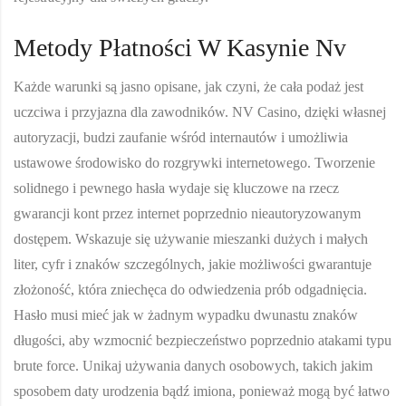
Metody Płatności W Kasynie Nv
Każde warunki są jasno opisane, jak czyni, że cała podaż jest
uczciwa i przyjazna dla zawodników. NV Casino, dzięki własnej
autoryzacji, budzi zaufanie wśród internautów i umożliwia
ustawowe środowisko do rozgrywki internetowego. Tworzenie
solidnego i pewnego hasła wydaje się kluczowe na rzecz
gwarancji kont przez internet poprzednio nieautoryzowanym
dostępem. Wskazuje się używanie mieszanki dużych i małych
liter, cyfr i znaków szczególnych, jakie możliwości gwarantuje
złożoność, która zniechęca do odwiedzenia prób odgadnięcia.
Hasło musi mieć jak w żadnym wypadku dwunastu znaków
długości, aby wzmocnić bezpieczeństwo poprzednio atakami typu
brute force. Unikaj używania danych osobowych, takich jakim
sposobem daty urodzenia bądź imiona, ponieważ mogą być łatwo