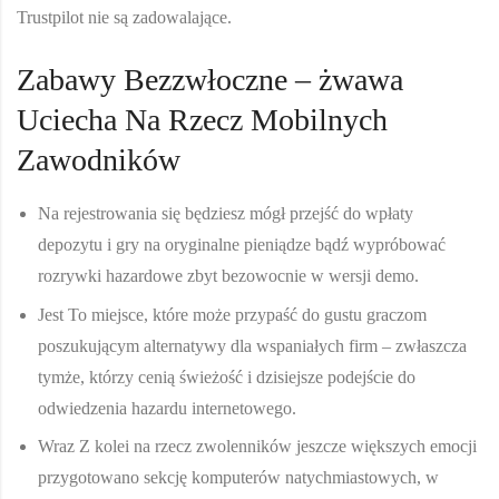
Trustpilot nie są zadowalające.
Zabawy Bezzwłoczne – żwawa
Uciecha Na Rzecz Mobilnych
Zawodników
Na rejestrowania się będziesz mógł przejść do wpłaty
depozytu i gry na oryginalne pieniądze bądź wypróbować
rozrywki hazardowe zbyt bezowocnie w wersji demo.
Jest To miejsce, które może przypaść do gustu graczom
poszukującym alternatywy dla wspaniałych firm – zwłaszcza
tymże, którzy cenią świeżość i dzisiejsze podejście do
odwiedzenia hazardu internetowego.
Wraz Z kolei na rzecz zwolenników jeszcze większych emocji
przygotowano sekcję komputerów natychmiastowych, w