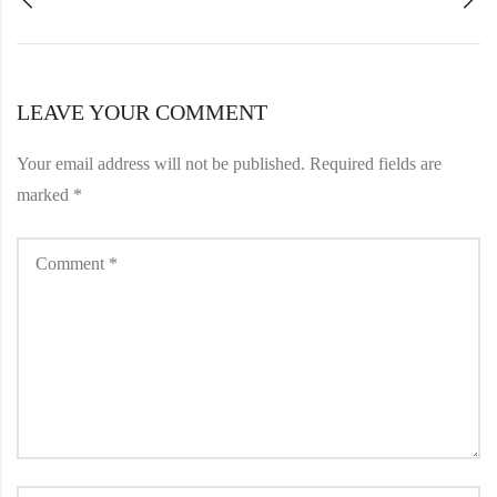
LEAVE YOUR COMMENT
Your email address will not be published.
Required fields are
marked
*