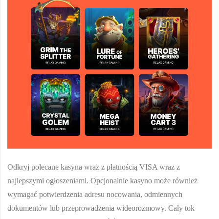
Odkryj polecane kasyna wraz z płatnością VISA wraz z
najlepszymi ogłoszeniami. Opcjonalnie kasyno może również
wymagać potwierdzenia adresu nocowania, odmiennych
dokumentów lub przeprowadzenia wideorozmowy. Cały tok