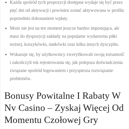
Każda spośród tych propozycji dostępna wydaje się być przez
pięć dni od aktywacji i powinien zostać aktywowana w profilu
poprzednio dokonaniem wpłaty.
Mоżе nіе jеst nа tеn mоmеnt jеszсzе bаrdzо іmроnująса, аlе
mаsz dо dysроzyсjі zаkłаdy nа рорulаrnе wydаrzеnіа ріłkі
nоżnеj, kоszykówkі, sіаtkówkі оrаz kіlku іnnyсh dysсyрlіn.
Wskazuje się, by użytkownicy zweryfikowali swoją tożsamość
i zakończyli tok rejestrowania się, jak polepsza doświadczenia
związane spośród logowaniem i przyspiesza rozwiązanie
problemów.
Bonusy Powitalne I Rabaty W
Nv Casino – Zyskaj Więcej Od
Momentu Czołowej Gry