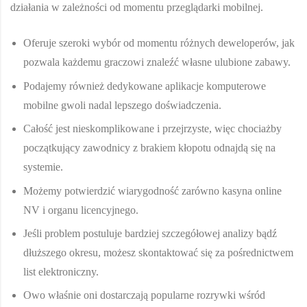
działania w zależności od momentu przeglądarki mobilnej.
Oferuje szeroki wybór od momentu różnych deweloperów, jak
pozwala każdemu graczowi znaleźć własne ulubione zabawy.
Podajemy również dedykowane aplikacje komputerowe
mobilne gwoli nadal lepszego doświadczenia.
Całość jest nieskomplikowane i przejrzyste, więc chociażby
początkujący zawodnicy z brakiem kłopotu odnajdą się na
systemie.
Możemy potwierdzić wiarygodność zarówno kasyna online
NV i organu licencyjnego.
Jeśli problem postuluje bardziej szczegółowej analizy bądź
dłuższego okresu, możesz skontaktować się za pośrednictwem
list elektroniczny.
Owo właśnie oni dostarczają popularne rozrywki wśród