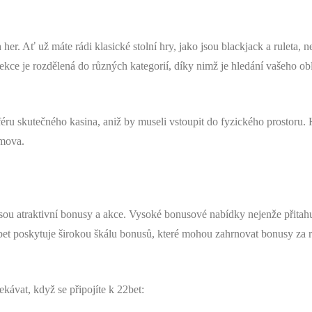
er. Ať už máte rádi klasické stolní hry, jako jsou blackjack a ruleta, 
sekce je rozdělená do různých kategorií, díky nimž je hledání vašeho o
sféru skutečného kasina, aniž by museli vstoupit do fyzického prostoru.
omova.
jsou atraktivní bonusy a akce. Vysoké bonusové nabídky nejenže přitah
bet
poskytuje širokou škálu bonusů, které mohou zahrnovat bonusy za re
kávat, když se připojíte k 22bet: