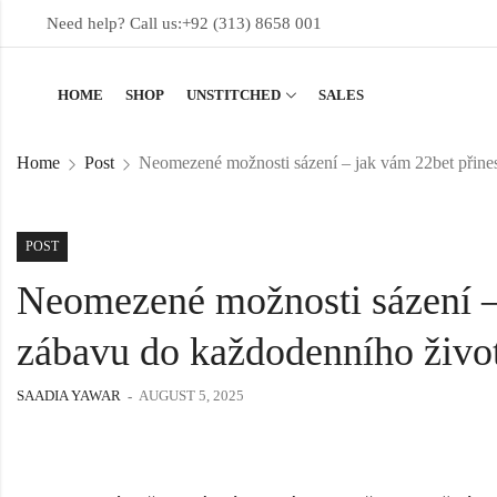
Need help? Call us:
+92 (313) 8658 001
HOME
SHOP
UNSTITCHED
SALES
Home
Post
Neomezené možnosti sázení – jak vám 22bet přines
POST
Neomezené možnosti sázení – 
zábavu do každodenního živo
SAADIA YAWAR
AUGUST 5, 2025