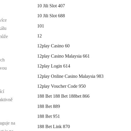
10 Jili Slot 407
10 Jili Slot 688
více
101
kálu
12
 může
12play Casino 60
12play Casino Malaysia 661
ých
12play Login 614
svou
12play Online Casino Malaysia 983
12play Voucher Code 950
ící
188 Bet 188 Bet 188bet 866
aktivně
188 Bet 889
188 Bet 951
aguje na
188 Bet Link 870