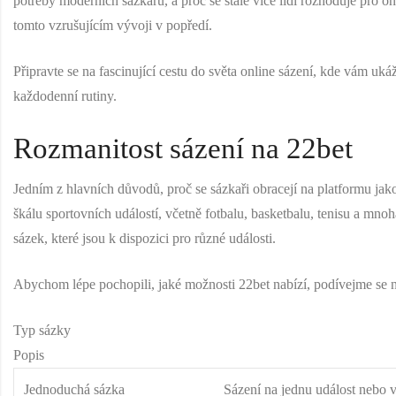
potřeby moderních sázkařů, a proč se stále více lidí rozhoduje pro on
tomto vzrušujícím vývoji v popředí.
Připravte se na fascinující cestu do světa online sázení, kde vám uk
každodenní rutiny.
Rozmanitost sázení na 22bet
Jedním z hlavních důvodů, proč se sázkaři obracejí na platformu jako 
škálu sportovních událostí, včetně fotbalu, basketbalu, tenisu a m
sázek, které jsou k dispozici pro různé události.
Abychom lépe pochopili, jaké možnosti 22bet nabízí, podívejme se na
Typ sázky
Popis
Jednoduchá sázka
Sázení na jednu událost nebo 