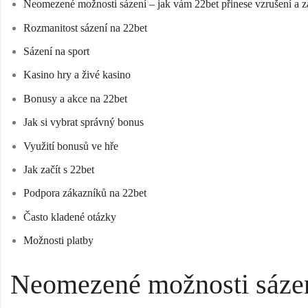
Neomezené možnosti sázení – jak vám 22bet přinese vzrušení a 
Rozmanitost sázení na 22bet
Sázení na sport
Kasino hry a živé kasino
Bonusy a akce na 22bet
Jak si vybrat správný bonus
Využití bonusů ve hře
Jak začít s 22bet
Podpora zákazníků na 22bet
Často kladené otázky
Možnosti platby
Neomezené možnosti sázen