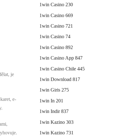
1win Casino 230
1win Casino 669
1win Casino 721
1win Casino 74
1win Casino 892
1win Casino App 847
1win Casino Chile 445
ělat, je
1win Download 817
1win Giris 275
karet, e-
1win In 201
y.
1win Indir 837
1win Kazino 303
ami,
vyhovuje.
1win Kazino 731