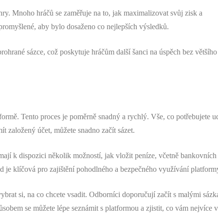
ry. Mnoho hráčů se zaměřuje na to, jak maximalizovat svůj zisk a
 promyšlené, aby bylo dosaženo co nejlepších výsledků.
ohrané sázce, což poskytuje hráčům další šanci na úspěch bez většího
atformě. Tento proces je poměrně snadný a rychlý. Vše, co potřebujete ud
mít založený účet, můžete snadno začít sázet.
ají k dispozici několik možností, jak vložit peníze, včetně bankovních 
je klíčová pro zajištění pohodlného a bezpečného využívání platform
ybrat si, na co chcete vsadit. Odborníci doporučují začít s malými sázk
ůsobem se můžete lépe seznámit s platformou a zjistit, co vám nejvíce 