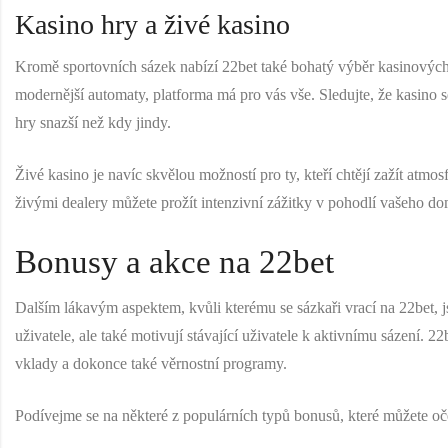
Kasino hry a živé kasino
Kromě sportovních sázek nabízí
22bet
také bohatý výběr kasinových h
modernější automaty, platforma má pro vás vše. Sledujte, že kasino 
hry snazší než kdy jindy.
Živé kasino je navíc skvělou možností pro ty, kteří chtějí zažít atmo
živými dealery můžete prožít intenzivní zážitky v pohodlí vašeho d
Bonusy a akce na 22bet
Dalším lákavým aspektem, kvůli kterému se sázkaři vrací na 22bet, 
uživatele, ale také motivují stávající uživatele k aktivnímu sázení.
22
vklady a dokonce také věrnostní programy.
Podívejme se na některé z populárních typů bonusů, které můžete oče