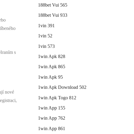
188bet Vui 565
188bet Vui 933
nebo
1vin 391
blíbeného
1vin 52
1vin 573
 Hraním s
1win Apk 828
1win Apk 865
1win Apk 95
1win Apk Download 502
ují nové
1win Apk Togo 812
gistraci,
1win App 155
1win App 762
1win App 861