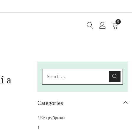
0
í a
Categories
! Без рубрики
1