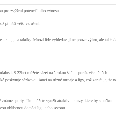
ou pro zvýšení potenciálního výnosu.
ož přináší větší vzrušení.
 strategie a taktiky. Mnozí lidé vyhledávají ne pouze výhru, ale také z
události. S 22bet můžete sázet na širokou škálu sportů, včetně těch
aké poskytuje sázkovou šanci na různé turnaje a ligy, což zaručuje, že n
ně známé sporty. Tím můžete využít atraktivní kurzy, které by se něko
svou oblíbenou domácí ligu nebo sezónu.