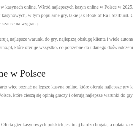
 w kasynach online. Wśród najlepszych kasyn online w Polsce w 2025
 kasynowych, w tym popularne gry, takie jak Book of Ra i Starburst. 
e szanse na wygraną.
erują najlepsze warunki do gry, najlepszą obsługę klienta i wiele auto
no.pl, które oferuje wszystko, co potrzebne do udanego doświadczen
ne w Polsce
arto więc poznać najlepsze kasyna online, które oferują najlepsze gry
sce, które cieszą się opinią graczy i oferują najlepsze warunki do gry
 Oferta gier kasynowych polskich jest tutaj bardzo bogata, a opłata za 