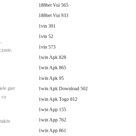
188bet Vui 565
188bet Vui 933
1vin 391
1vin 52
.
1vin 573
czasie,
1win Apk 828
1win Apk 865
1win Apk 95
ele gier
1win Apk Download 502
, co
1win Apk Togo 812
1win App 155
1win App 762
 także
1win App 861