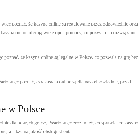
o więc poznać, że kasyna online są regulowane przez odpowiednie orga
 kasyna online oferują wiele opcji pomocy, co pozwala na rozwiązanie
ęc poznać, że kasyna online są legalne w Polsce, co pozwala na grę be
Warto więc poznać, czy kasyna online są dla nas odpowiednie, przed
ne w Polsce
lnie dla nowych graczy. Warto więc zrozumieć, co sprawia, że kasyno 
ne, a także na jakość obsługi klienta.