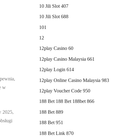
10 Jili Slot 407
10 Jili Slot 688
101
12
12play Casino 60
12play Casino Malaysia 661
12play Login 614
apewnia,
12play Online Casino Malaysia 983
e w
12play Voucher Code 950
188 Bet 188 Bet 188bet 866
188 Bet 889
w 2025,
obsługi
188 Bet 951
188 Bet Link 870