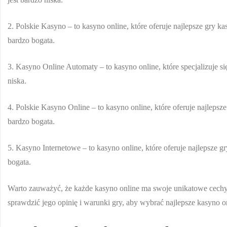
2. Polskie Kasyno – to kasyno online, które oferuje najlepsze gry kas
bardzo bogata.
3. Kasyno Online Automaty – to kasyno online, które specjalizuje się 
niska.
4. Polskie Kasyno Online – to kasyno online, które oferuje najlepsze 
bardzo bogata.
5. Kasyno Internetowe – to kasyno online, które oferuje najlepsze gry
bogata.
Warto zauważyć, że każde kasyno online ma swoje unikatowe cechy 
sprawdzić jego opinię i warunki gry, aby wybrać najlepsze kasyno o