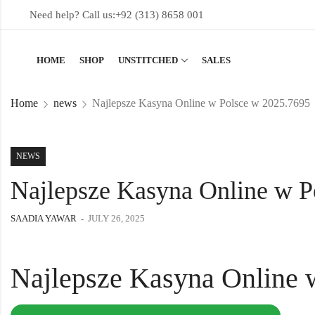
Need help? Call us:
+92 (313) 8658 001
HOME
SHOP
UNSTITCHED
SALES
Home
news
Najlepsze Kasyna Online w Polsce w 2025.7695
NEWS
Najlepsze Kasyna Online w P
SAADIA YAWAR
JULY 26, 2025
Najlepsze Kasyna Online 