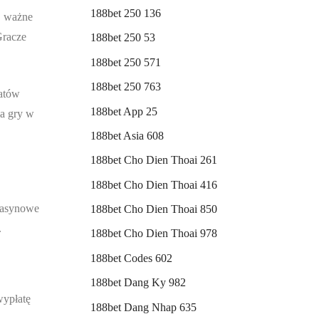
188bet 250 136
, ważne
Gracze
188bet 250 53
188bet 250 571
188bet 250 763
matów
188bet App 25
ia gry w
188bet Asia 608
188bet Cho Dien Thoai 261
188bet Cho Dien Thoai 416
 kasynowe
188bet Cho Dien Thoai 850
.
188bet Cho Dien Thoai 978
188bet Codes 602
188bet Dang Ky 982
wypłatę
188bet Dang Nhap 635