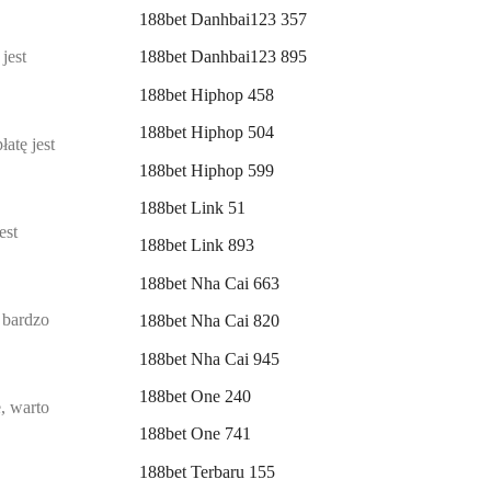
188bet Danhbai123 357
jest
188bet Danhbai123 895
188bet Hiphop 458
188bet Hiphop 504
łatę jest
188bet Hiphop 599
188bet Link 51
est
188bet Link 893
188bet Nha Cai 663
t bardzo
188bet Nha Cai 820
188bet Nha Cai 945
188bet One 240
, warto
188bet One 741
188bet Terbaru 155