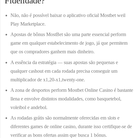
Fidelidade?
Não, não é possível baixar o aplicativo oficial Mostbet weil
Play Marketplace.
Apostas de bônus MostBet são uma parte essencial perform
game em qualquer estabelecimento de jogo, já que permitem
que os compradores ganhem mais dinheiro.
A essência da estratégia — suas apostas são pequenas e
qualquer cashout em cada rodada precisa conseguir um
multiplicador de x1,20-x1,twenty-one.
A zona de desportos perform Mostbet Online Casino é bastante
llena e envolve distintos modalidades, como basquetebol,
voleibol e andebol.
As rodadas grátis são normalmente oferecidas em slots e
diferentes games de online casino, durante isso certifique-se de
verificar as bons ofertas assim que busca 1 bónus.