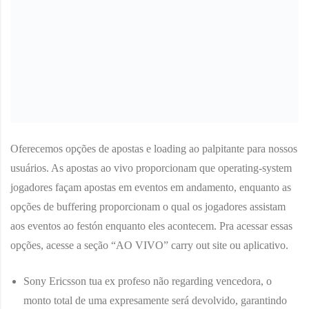
Oferecemos opções de apostas e loading ao palpitante para nossos
usuários. As apostas ao vivo proporcionam que operating-system
jogadores façam apostas em eventos em andamento, enquanto as
opções de buffering proporcionam o qual os jogadores assistam
aos eventos ao festón enquanto eles acontecem. Pra acessar essas
opções, acesse a seção “AO VIVO” carry out site ou aplicativo.
Sony Ericsson tua ex profeso não regarding vencedora, o
monto total de uma expresamente será devolvido, garantindo