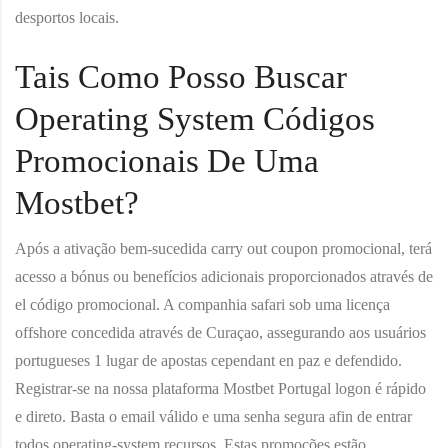
desportos locais.
Tais Como Posso Buscar
Operating System Códigos
Promocionais De Uma
Mostbet?
Após a ativação bem-sucedida carry out coupon promocional, terá
acesso a bónus ou benefícios adicionais proporcionados através de
el código promocional. A companhia safari sob uma licença
offshore concedida através de Curaçao, assegurando aos usuários
portugueses 1 lugar de apostas cependant en paz e defendido.
Registrar-se na nossa plataforma Mostbet Portugal logon é rápido
e direto. Basta o email válido e uma senha segura afin de entrar
todos operating-system recursos. Estas promoções estão