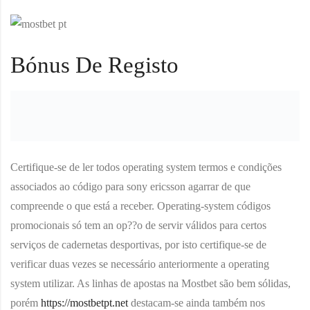
Bónus De Registo
Certifique-se de ler todos operating system termos e condições
associados ao código para sony ericsson agarrar de que
compreende o que está a receber. Operating-system códigos
promocionais só tem an op??o de servir válidos para certos
serviços de cadernetas desportivas, por isto certifique-se de
verificar duas vezes se necessário anteriormente a operating
system utilizar. As linhas de apostas na Mostbet são bem sólidas,
porém
https://mostbetpt.net
destacam-se ainda também nos