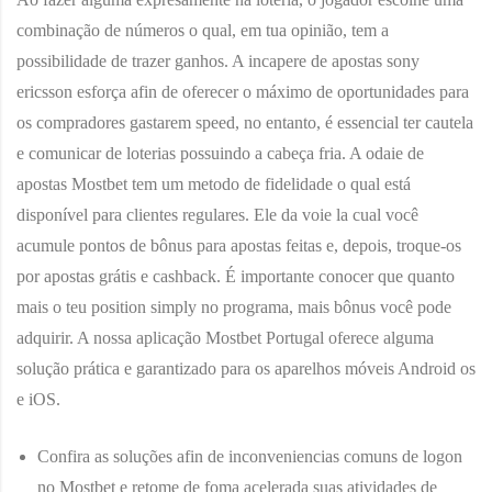
combinação de números o qual, em tua opinião, tem a
possibilidade de trazer ganhos. A incapere de apostas sony
ericsson esforça afin de oferecer o máximo de oportunidades para
os compradores gastarem speed, no entanto, é essencial ter cautela
e comunicar de loterias possuindo a cabeça fria. A odaie de
apostas Mostbet tem um metodo de fidelidade o qual está
disponível para clientes regulares. Ele da voie la cual você
acumule pontos de bônus para apostas feitas e, depois, troque-os
por apostas grátis e cashback. É importante conocer que quanto
mais o teu position simply no programa, mais bônus você pode
adquirir. A nossa aplicação Mostbet Portugal oferece alguma
solução prática e garantizado para os aparelhos móveis Android os
e iOS.
Confira as soluções afin de inconveniencias comuns de logon
no Mostbet e retome de foma acelerada suas atividades de