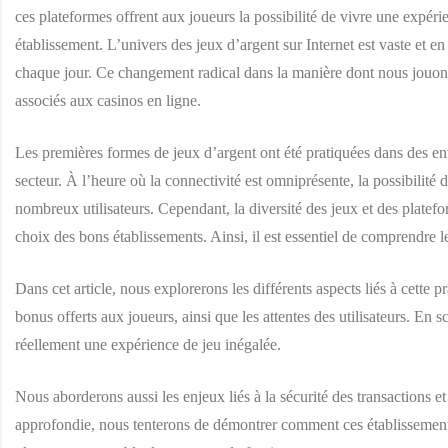
ces plateformes offrent aux joueurs la possibilité de vivre une expé
établissement. L’univers des jeux d’argent sur Internet est vaste et en 
chaque jour. Ce changement radical dans la manière dont nous jouons a 
associés aux casinos en ligne.
Les premières formes de jeux d’argent ont été pratiquées dans des en
secteur. À l’heure où la connectivité est omniprésente, la possibilit
nombreux utilisateurs. Cependant, la diversité des jeux et des platef
choix des bons établissements. Ainsi, il est essentiel de comprendre le
Dans cet article, nous explorerons les différents aspects liés à cette p
bonus offerts aux joueurs, ainsi que les attentes des utilisateurs. En 
réellement une
expérience de jeu inégalée
.
Nous aborderons aussi les enjeux liés à la sécurité des transactions e
approfondie, nous tenterons de démontrer comment ces établissement