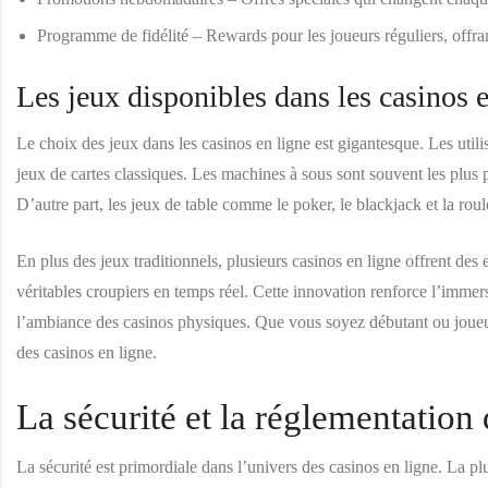
Programme de fidélité
– Rewards pour les joueurs réguliers, offra
Les jeux disponibles dans les casinos 
Le choix des jeux dans les casinos en ligne est gigantesque. Les util
jeux de cartes classiques. Les machines à sous sont souvent les plus 
D’autre part, les jeux de table comme le poker, le blackjack et la roul
En plus des jeux traditionnels, plusieurs casinos en ligne offrent des 
véritables croupiers en temps réel. Cette innovation renforce l’immer
l’ambiance des casinos physiques. Que vous soyez débutant ou joueur 
des casinos en ligne.
La sécurité et la réglementation 
La sécurité est primordiale dans l’univers des casinos en ligne. La pl