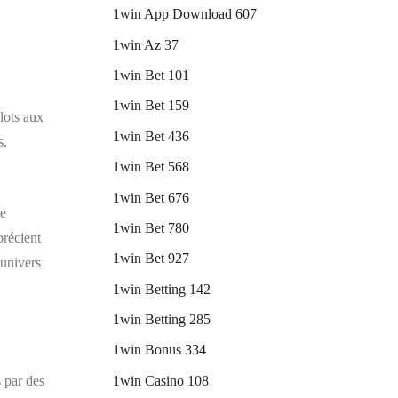
1win App Download 607
1win Az 37
1win Bet 101
1win Bet 159
lots aux
1win Bet 436
s.
1win Bet 568
1win Bet 676
de
1win Bet 780
précient
1win Bet 927
 univers
1win Betting 142
1win Betting 285
1win Bonus 334
1win Casino 108
s par des