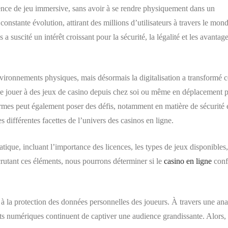
rience de jeu immersive, sans avoir à se rendre physiquement dans un
constante évolution, attirant des millions d’utilisateurs à travers le mon
suscité un intérêt croissant pour la sécurité, la légalité et les avantag
vironnements physiques, mais désormais la digitalisation a transformé c
é de jouer à des jeux de casino depuis chez soi ou même en déplacement p
ormes peut également poser des défis, notamment en matière de sécurité 
s différentes facettes de l’univers des casinos en ligne.
ratique, incluant l’importance des licences, les types de jeux disponibles,
scrutant ces éléments, nous pourrons déterminer si le
casino en ligne
conf
t à la protection des données personnelles des joueurs. À travers une an
s numériques continuent de captiver une audience grandissante. Alors,