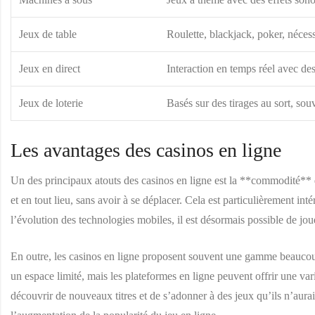
Jeux de table
Roulette, blackjack, poker, nécessi
Jeux en direct
Interaction en temps réel avec de
Jeux de loterie
Basés sur des tirages au sort, sou
Les avantages des casinos en ligne
Un des principaux atouts des casinos en ligne est la **commodité** q
et en tout lieu, sans avoir à se déplacer. Cela est particulièrement i
l’évolution des technologies mobiles, il est désormais possible de jou
En outre, les casinos en ligne proposent souvent une gamme beaucoup
un espace limité, mais les plateformes en ligne peuvent offrir une var
découvrir de nouveaux titres et de s’adonner à des jeux qu’ils n’aura