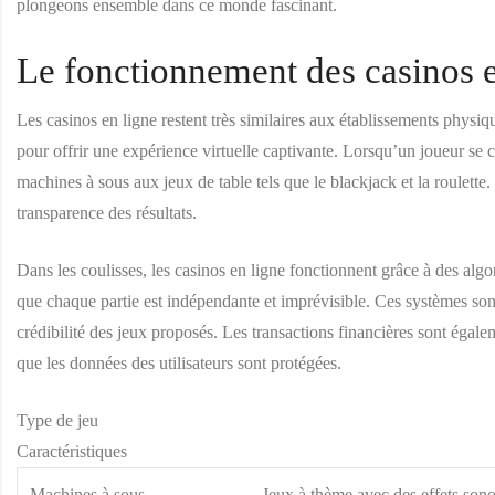
plongeons ensemble dans ce monde fascinant.
Le fonctionnement des casinos e
Les casinos en ligne restent très similaires aux établissements physi
pour offrir une expérience virtuelle captivante. Lorsqu’un joueur se co
machines à sous aux jeux de table tels que le blackjack et la roulette.
transparence des résultats.
Dans les coulisses, les casinos en ligne fonctionnent grâce à des al
que chaque partie est indépendante et imprévisible. Ces systèmes so
crédibilité des jeux proposés. Les transactions financières sont égale
que les données des utilisateurs sont protégées.
Type de jeu
Caractéristiques
Machines à sous
Jeux à thème avec des effets sono