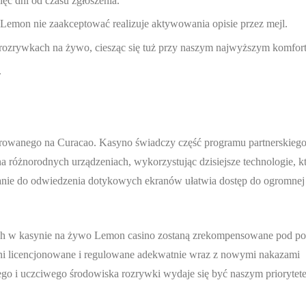
ięć dni od czasu zgłoszenia.
 Lemon nie zaakceptować realizuje aktywowania opisie przez mejl.
 rozrywkach na żywo, ciesząc się tuż przy naszym najwyższym komfor
.
rowanego na Curacao. Kasyno świadczy część programu partnerskieg
 różnorodnych urządzeniach, wykorzystując dzisiejsze technologie, k
anie do odwiedzenia dotykowych ekranów ułatwia dostęp do ogromne
ach w kasynie na żywo Lemon casino zostaną zrekompensowane pod po
ni licencjonowane i regulowane adekwatnie wraz z nowymi nakazami
go i uczciwego środowiska rozrywki wydaje się być naszym priorytet