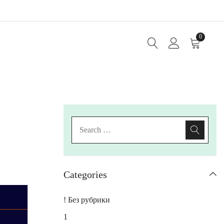
0
Categories
! Без рубрики
1