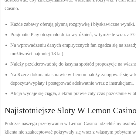
Casino.
Każde zabawy oferują płynną rozgrywkę i błyskawiczne wyniki​.
Pragmatic Play otrzymało dużo wyróżnień, w tymże te wraz z 
Na wprowadzeniu danych empirycznych fan zgadza się na zasady 
możliwości najmniej 18 lat).
Należy przekierować się do kasyna spośród propozycje na własnej 
Na Rzecz dokonania sprawie w Lemon należy zalogować się w kas
depozytu/wypłaty i postępować adekwatnie wraz z instrukcjami.
Akcja wydaje się ciągła, a ekran prawie cały czas pozostanie w o
Najistotniejsze Sloty W Lemon Casin
Podczas naszego przebywania w Lemon Casino udzieliliśmy osobiśc
klienta nie zaakceptować pokrywały się wraz z własnym pobytem w 