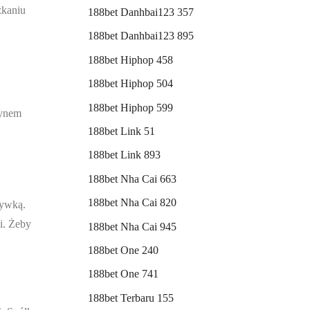
zkaniu
188bet Danhbai123 357
188bet Danhbai123 895
188bet Hiphop 458
188bet Hiphop 504
188bet Hiphop 599
synem
188bet Link 51
188bet Link 893
188bet Nha Cai 663
188bet Nha Cai 820
rywką.
i. Żeby
188bet Nha Cai 945
188bet One 240
188bet One 741
188bet Terbaru 155