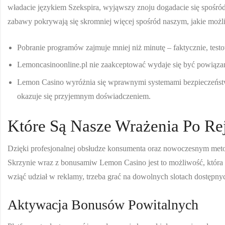
władacie językiem Szekspira, wyjąwszy znoju dogadacie się spośró
zabawy pokrywają się skromniej więcej spośród naszym, jakie możliw
Pobranie programów zajmuje mniej niż minutę – faktycznie, test
Lemoncasinoonline.pl nie zaakceptować wydaje się być powiąz
Lemon Casino wyróżnia się wprawnymi systemami bezpieczeństwa i
okazuje się przyjemnym doświadczeniem.
Które Są Nasze Wrażenia Po Reje
Dzięki profesjonalnej obsłudze konsumenta oraz nowoczesnym metod
Skrzynie wraz z bonusamiw Lemon Casino jest to możliwość, która 
wziąć udział w reklamy, trzeba grać na dowolnych slotach dostępny
Aktywacja Bonusów Powitalnych