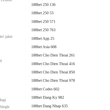
188bet 250 136
188bet 250 53
188bet 250 571
188bet 250 763
eć jakie
188bet App 25
188bet Asia 608
188bet Cho Dien Thoai 261
tę
188bet Cho Dien Thoai 416
188bet Cho Dien Thoai 850
188bet Cho Dien Thoai 978
188bet Codes 602
188bet Dang Ky 982
ługi
188bet Dang Nhap 635
biegle