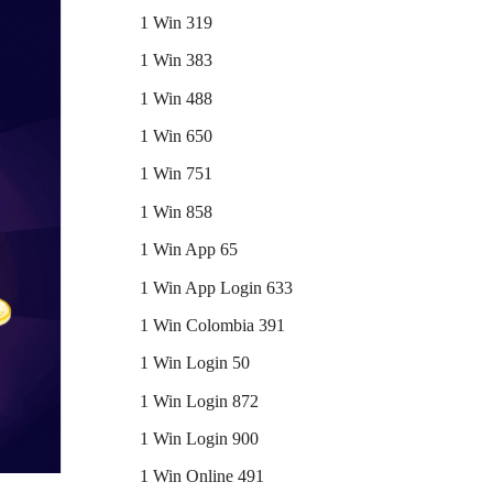
1 Win 319
1 Win 383
1 Win 488
1 Win 650
1 Win 751
1 Win 858
1 Win App 65
1 Win App Login 633
1 Win Colombia 391
1 Win Login 50
1 Win Login 872
1 Win Login 900
1 Win Online 491