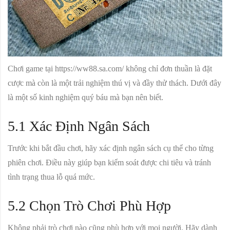
Chơi game tại https://ww88.sa.com/ không chỉ đơn thuần là đặt
cược mà còn là một trải nghiệm thú vị và đầy thử thách. Dưới đây
là một số kinh nghiệm quý báu mà bạn nên biết.
5.1 Xác Định Ngân Sách
Trước khi bắt đầu chơi, hãy xác định ngân sách cụ thể cho từng
phiên chơi. Điều này giúp bạn kiểm soát được chi tiêu và tránh
tình trạng thua lỗ quá mức.
5.2 Chọn Trò Chơi Phù Hợp
Không phải trò chơi nào cũng phù hợp với mọi người. Hãy dành