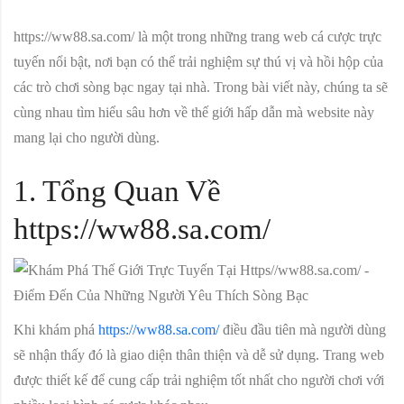
https://ww88.sa.com/ là một trong những trang web cá cược trực
tuyến nổi bật, nơi bạn có thể trải nghiệm sự thú vị và hồi hộp của
các trò chơi sòng bạc ngay tại nhà. Trong bài viết này, chúng ta sẽ
cùng nhau tìm hiểu sâu hơn về thế giới hấp dẫn mà website này
mang lại cho người dùng.
1. Tổng Quan Về
https://ww88.sa.com/
Khi khám phá
https://ww88.sa.com/
điều đầu tiên mà người dùng
sẽ nhận thấy đó là giao diện thân thiện và dễ sử dụng. Trang web
được thiết kế để cung cấp trải nghiệm tốt nhất cho người chơi với