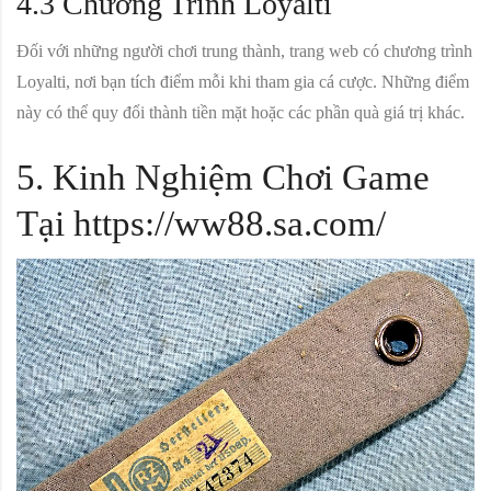
4.3 Chương Trình Loyalti
Đối với những người chơi trung thành, trang web có chương trình
Loyalti, nơi bạn tích điểm mỗi khi tham gia cá cược. Những điểm
này có thể quy đổi thành tiền mặt hoặc các phần quà giá trị khác.
5. Kinh Nghiệm Chơi Game
Tại https://ww88.sa.com/