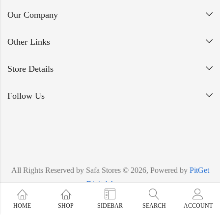
Our Company
Other Links
Store Details
Follow Us
All Rights Reserved by Safa Stores © 2026, Powered by
PitGet
Digital Agency
HOME
SHOP
SIDEBAR
SEARCH
ACCOUNT