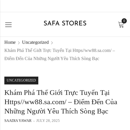
0
Home
Uncategorized
Khám Phá Thế Giới Trực Tuyến Tại Https//ww88.sa.com/ –
Điểm Đến Của Những Người Yêu Thích Sòng Bạc
UNCATEGORIZED
Khám Phá Thế Giới Trực Tuyến Tại
Https//ww88.sa.com/ – Điểm Đến Của
Những Người Yêu Thích Sòng Bạc
SAADIA YAWAR
JULY 28, 2025