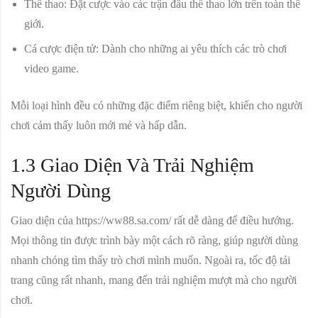
Thể thao:
Đặt cược vào các trận đấu thể thao lớn trên toàn thế
giới.
Cá cược điện tử:
Dành cho những ai yêu thích các trò chơi
video game.
Mỗi loại hình đều có những đặc điểm riêng biệt, khiến cho người
chơi cảm thấy luôn mới mẻ và hấp dẫn.
1.3 Giao Diện Và Trải Nghiệm
Người Dùng
Giao diện của https://ww88.sa.com/ rất dễ dàng để điều hướng.
Mọi thông tin được trình bày một cách rõ ràng, giúp người dùng
nhanh chóng tìm thấy trò chơi mình muốn. Ngoài ra, tốc độ tải
trang cũng rất nhanh, mang đến trải nghiệm mượt mà cho người
chơi.