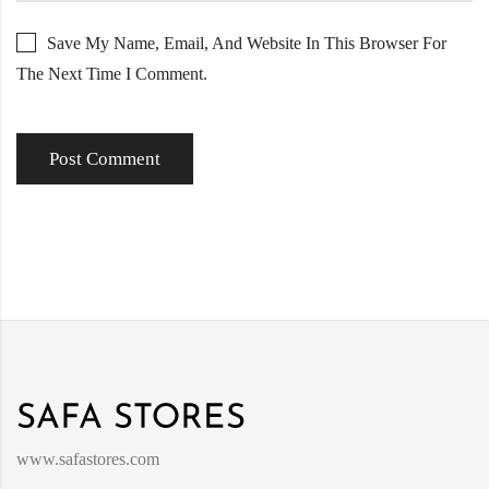
Save My Name, Email, And Website In This Browser For
The Next Time I Comment.
www.safastores.com