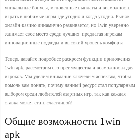
уникальные бонусы, мгновенные выплаты и возможность
играть в любимые игры где угодно и когда угодно. Рынок
онлайн-казино динамично развивается, но 1win уверенно
занимает свое место среди лучших, предлагая игрокам
инновационные подходы и высокий уровень комфорта.
Теперь давайте подробнее раскроем функции приложения
1win apk, рассмотрим его преимущества и возможности для
игроков. Мы уделим внимание ключевым аспектам, чтобы
помочь вам понять, почему данный ресурс стал популярным
выбором среди любителей азартных игр, так как каждая
ставка может стать счастливой!
Общие возможности 1win
apk