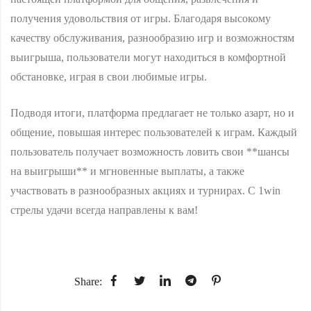
получения удовольствия от игры. Благодаря высокому
качеству обслуживания, разнообразию игр и возможностям
выигрыша, пользователи могут находиться в комфортной
обстановке, играя в свои любимые игры.
Подводя итоги, платформа предлагает не только азарт, но и
общение, повышая интерес пользователей к играм. Каждый
пользователь получает возможность ловить свои **шансы
на выигрыши** и мгновенные выплаты, а также
участвовать в разнообразных акциях и турнирах. С 1win
стрелы удачи всегда направлены к вам!
Share: