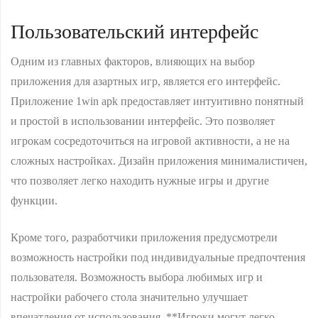
Пользовательский интерфейс
Одним из главных факторов, влияющих на выбор
приложения для азартных игр, является его интерфейс.
Приложение 1win apk предоставляет интуитивно понятный
и простой в использовании интерфейс. Это позволяет
игрокам сосредоточиться на игровой активности, а не на
сложных настройках. Дизайн приложения минималистичен,
что позволяет легко находить нужные игры и другие
функции.
Кроме того, разработчики приложения предусмотрели
возможность настройки под индивидуальные предпочтения
пользователя. Возможность выбора любимых игр и
настройки рабочего стола значительно улучшает
впечатления от использования. **Игроки могут легко