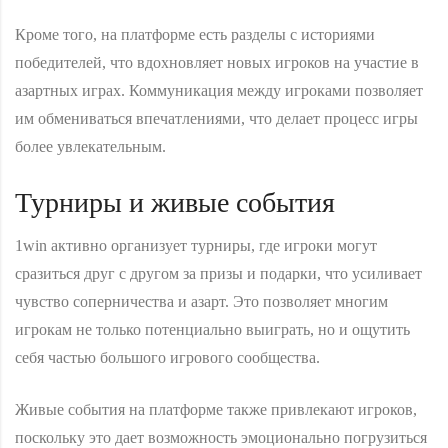
Кроме того, на платформе есть разделы с историями
победителей, что вдохновляет новых игроков на участие в
азартных играх.
Коммуникация между игроками
позволяет
им обмениваться впечатлениями, что делает процесс игры
более увлекательным.
Турниры и живые события
1win активно организует турниры, где игроки могут
сразиться друг с другом за призы и подарки, что усиливает
чувство соперничества и азарт. Это позволяет многим
игрокам не только потенциально выиграть, но и ощутить
себя частью большого игрового сообщества.
Живые события на платформе также привлекают игроков,
поскольку это дает возможность эмоционально погрузиться