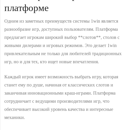
платформе
Одним из заметных преимуществ системы 1win является
разнообразие игр, доступных пользователям. Платформа
предлагает игрокам широкий выбор **слотов**, столов с
живыми дилерами и игровых режимов. Это делает 1win
привлекательным не только для любителей традиционных
игр, но и для тех, кто ищет новые впечатления.
Каждый игрок имеет возможность выбрать игру, которая
станет ему по душе, начиная от классических слотов и
заканчивая инновационными краш-играми. Платформа
сотрудничает с ведущими производителями игр, что
обеспечивает высокий уровень качества и интересные
механики.