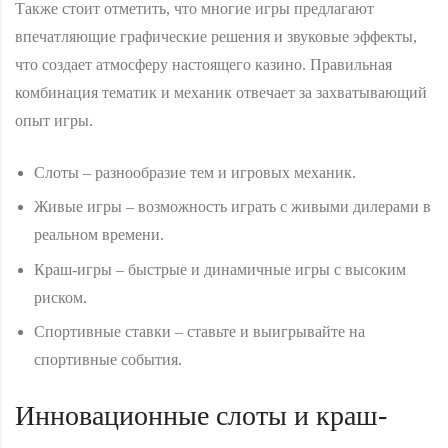
Также стоит отметить, что многие игры предлагают
впечатляющие графические решения и звуковые эффекты,
что создает атмосферу настоящего казино. Правильная
комбинация тематик и механик отвечает за захватывающий
опыт игры.
Слоты
– разнообразие тем и игровых механик.
Живые игры
– возможность играть с живыми дилерами в
реальном времени.
Краш-игры
– быстрые и динамичные игры с высоким
риском.
Спортивные ставки
– ставьте и выигрывайте на
спортивные события.
Инновационные слоты и краш-