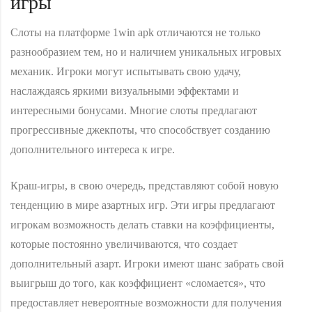
игры
Слоты на платформе 1win apk отличаются не только
разнообразием тем, но и наличием уникальных игровых
механик. Игроки могут испытывать свою удачу,
наслаждаясь яркими визуальными эффектами и
интересными бонусами. Многие слоты предлагают
прогрессивные джекпоты, что способствует созданию
дополнительного интереса к игре.
Краш-игры, в свою очередь, представляют собой новую
тенденцию в мире азартных игр. Эти игры предлагают
игрокам возможность делать ставки на коэффициенты,
которые постоянно увеличиваются, что создает
дополнительный азарт. Игроки имеют шанс забрать свой
выигрыш до того, как коэффициент «сломается», что
предоставляет невероятные возможности для получения