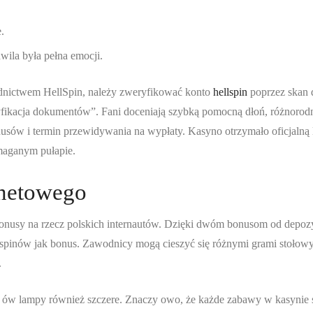
.
wila była pełna emocji.
ednictwem HellSpin, należy zweryfikować konto
hellspin
poprzez skan
ryfikacja dokumentów”. Fani doceniają szybką pomocną dłoń, różnorod
nusów i termin przewidywania na wypłaty. Kasyno otrzymało oficjalną 
ymaganym pułapie.
rnetowego
 bonusy na rzecz polskich internautów. Dzięki dwóm bonusom od depoz
spinów jak bonus. Zawodnicy mogą cieszyć się różnymi grami stołow
.
ą ów lampy również szczere. Znaczy owo, że każde zabawy w kasynie 