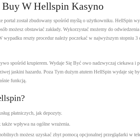
 Buy W Hellspin Kasyno
 że portal został zbudowany spośród myślą o użytkowniku. HellSpin wy
osób możesz obstawiać zakłady. Wykorzystać możemy do odwiedzenia
W wypadku reszty procedur należy poczekać w najwyższym stopniu 3 
ywo spośród krupierem. Wydaje Się Być owo nadzwyczaj ciekawa i 
dziwej jaskini hazardu. Poza Tym dużym atutem HellSpin wydaje się by
aśnie funkcją.
llspin?
ug płatniczych, jak depozyty.
k także wpływa na ogólne wrażenia.
obilnych możesz uzyskać zbyt pomocą opcjonalnej przeglądarki w tel