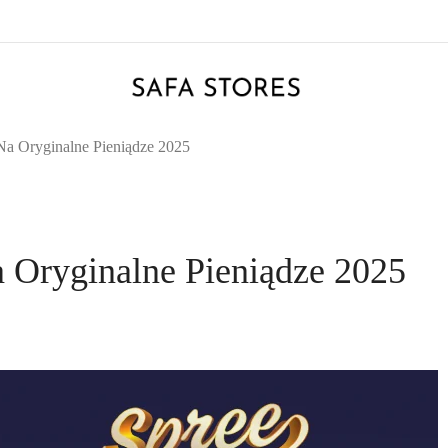
 Na Oryginalne Pieniądze 2025
a Oryginalne Pieniądze 2025