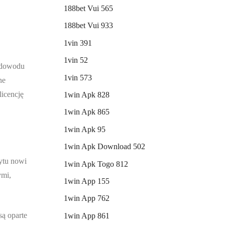
188bet Vui 565
188bet Vui 933
1vin 391
1vin 52
 dowodu
1vin 573
ne
licencję
1win Apk 828
1win Apk 865
1win Apk 95
1win Apk Download 502
ytu nowi
1win Apk Togo 812
ymi,
1win App 155
1win App 762
są oparte
1win App 861