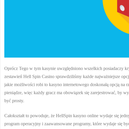
Oprócz Tego w tym kasynie uwzględniono wszelkich posiadaczy kryp
zestawień Hell Spin Casino sprawdziliśmy każde najważniejsze op
jakie możliwości robi to kasyno internetowego doskonałą opcją na
pieniądze, więc każdy gracz ma obowiązek się zarejestrować, by wyg
być prosty.
Całokształt to powoduje, że HellSpin kasyno online wydaje się jed
program operacyjny i zaawansowane programy, które wydaje się by