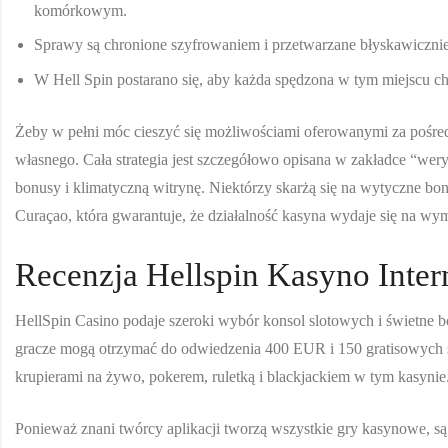
komórkowym.
Sprawy są chronione szyfrowaniem i przetwarzane błyskawicznie
W Hell Spin postarano się, aby każda spędzona w tym miejscu ch
Żeby w pełni móc cieszyć się możliwościami oferowanymi za pośr
własnego. Cała strategia jest szczegółowo opisana w zakładce “we
bonusy i klimatyczną witrynę. Niektórzy skarżą się na wytyczne bo
Curaçao, która gwarantuje, że działalność kasyna wydaje się na w
Recenzja Hellspin Kasyno Inte
HellSpin Casino podaje szeroki wybór konsol slotowych i świetne
gracze mogą otrzymać do odwiedzenia 400 EUR i 150 gratisowych 
krupierami na żywo, pokerem, ruletką i blackjackiem w tym kasynie
Ponieważ znani twórcy aplikacji tworzą wszystkie gry kasynowe, s