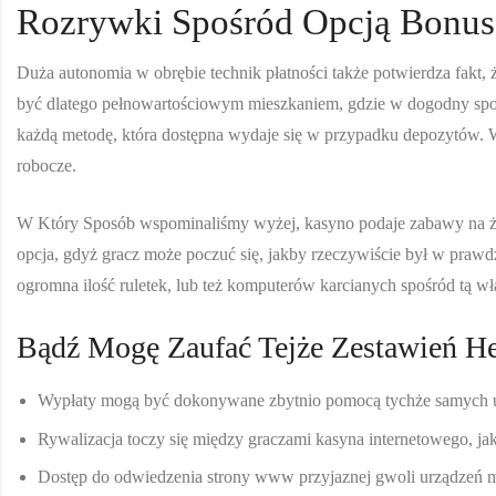
Rozrywki Spośród Opcją Bonus
Duża autonomia w obrębie technik płatności także potwierdza fakt,
być dlatego pełnowartościowym mieszkaniem, gdzie w dogodny sp
każdą metodę, która dostępna wydaje się w przypadku depozytów. 
robocze.
W Który Sposób wspominaliśmy wyżej, kasyno podaje zabawy na ż
opcja, gdyż gracz może poczuć się, jakby rzeczywiście był w praw
ogromna ilość ruletek, lub też komputerów karcianych spośród tą wł
Bądź Mogę Zaufać Tejże Zestawień He
Wypłaty mogą być dokonywane zbytnio pomocą tychże samych usł
Rywalizacja toczy się między graczami kasyna internetowego, ja
Dostęp do odwiedzenia strony www przyjaznej gwoli urządzeń m