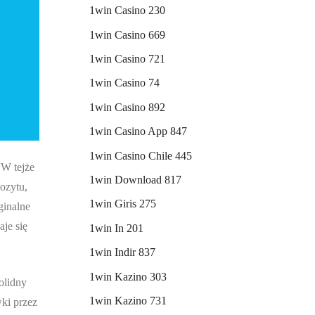
1win Casino 230
1win Casino 669
1win Casino 721
1win Casino 74
1win Casino 892
1win Casino App 847
1win Casino Chile 445
 W tejże
1win Download 817
ozytu,
1win Giris 275
ginalne
je się
1win In 201
1win Indir 837
1win Kazino 303
olidny
1win Kazino 731
ki przez