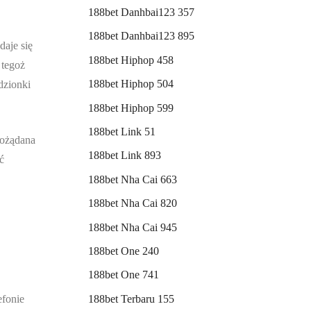
188bet Danhbai123 357
188bet Danhbai123 895
daje się
188bet Hiphop 458
 tegoż
188bet Hiphop 504
dzionki
188bet Hiphop 599
188bet Link 51
pożądana
188bet Link 893
ć
188bet Nha Cai 663
188bet Nha Cai 820
188bet Nha Cai 945
188bet One 240
188bet One 741
188bet Terbaru 155
efonie