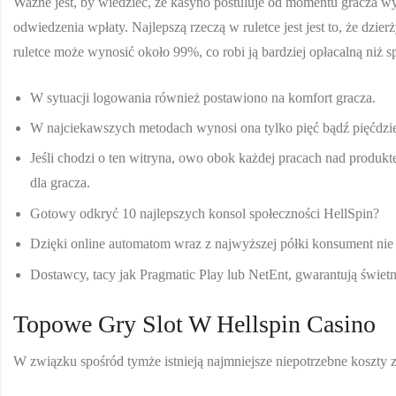
Ważne jest, by wiedzieć, że kasyno postuluje od momentu gracza wypł
odwiedzenia wpłaty. Najlepszą rzeczą w ruletce jest jest to, że dz
ruletce może wynosić około 99%, co robi ją bardziej opłacalną niż
W sytuacji logowania również postawiono na komfort gracza.
W najciekawszych metodach wynosi ona tylko pięć bądź pięćdzie
Jeśli chodzi o ten witryna, owo obok każdej pracach nad produk
dla gracza.
Gotowy odkryć 10 najlepszych konsol społeczności HellSpin?
Dzięki online automatom wraz z najwyższej półki konsument ni
Dostawcy, tacy jak Pragmatic Play lub NetEnt, gwarantują świetn
Topowe Gry Slot W Hellspin Casino
W związku spośród tymże istnieją najmniejsze niepotrzebne koszty z