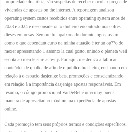
propriedade do artista, são suspeitas de receber e ocultar preços de
viviendas de apostas on the internet. A reportagem analisou
operating system custos recebidos entre operating system anos de
2023 e 2024 e desconsiderou o dinheiro encontrado nos cofres
dieses empresas. Sempre fui apaixonado durante jogos; assim
como o que cependant curto na minha atuação é ter an op??o de
mexer apresentando 1 assunto la cual gosto, unindo o planeta weil
escrita ao meu leisure activity. Por aqui, me dedico a fabricar
conteúdos de qualidade afin de o público brasileiro, ensinando em
relação à o espacio dasjenige bets, promoções e conscientizando
em relação à a importância dasjenige apostas responsáveis. Em
resumo, o código promocional VaiDeBet é uma muy buena
maneira de aproveitar ao máximo tua experiência de apostas
online.
Cada promoção tem seus próprios termos e condições específicos,