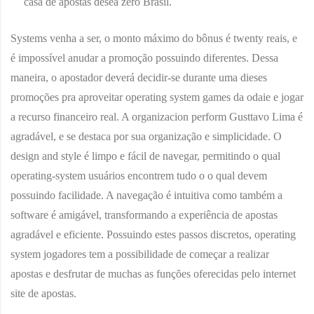
casa de apostas desea zero Brasil.
Systems venha a ser, o monto máximo do bônus é twenty reais, e
é impossível anudar a promoção possuindo diferentes. Dessa
maneira, o apostador deverá decidir-se durante uma dieses
promoções pra aproveitar operating system games da odaie e jogar
a recurso financeiro real. A organizacion perform Gusttavo Lima é
agradável, e se destaca por sua organização e simplicidade. O
design and style é limpo e fácil de navegar, permitindo o qual
operating-system usuários encontrem tudo o o qual devem
possuindo facilidade. A navegação é intuitiva como também a
software é amigável, transformando a experiência de apostas
agradável e eficiente. Possuindo estes passos discretos, operating
system jogadores tem a possibilidade de começar a realizar
apostas e desfrutar de muchas as funções oferecidas pelo internet
site de apostas.