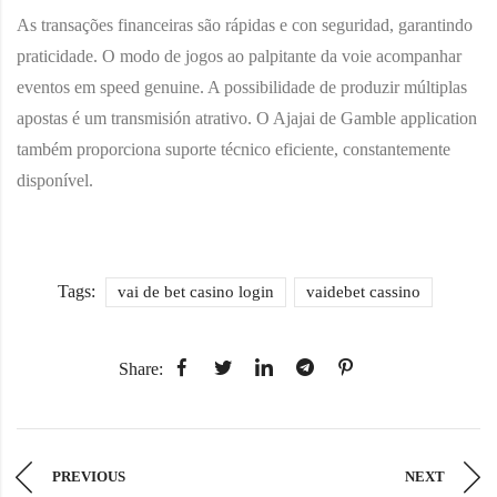
As transações financeiras são rápidas e con seguridad, garantindo
praticidade. O modo de jogos ao palpitante da voie acompanhar
eventos em speed genuine. A possibilidade de produzir múltiplas
apostas é um transmisión atrativo. O Ajajai de Gamble application
também proporciona suporte técnico eficiente, constantemente
disponível.
Tags:
vai de bet casino login
vaidebet cassino
Share:
PREVIOUS
NEXT