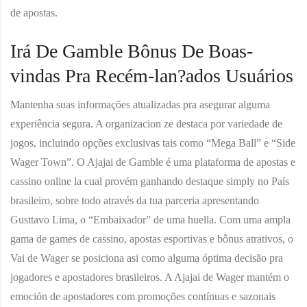
de apostas.
Irá De Gamble Bônus De Boas-
vindas Pra Recém-lan?ados Usuários
Mantenha suas informações atualizadas pra asegurar alguma
experiência segura. A organizacion ze destaca por variedade de
jogos, incluindo opções exclusivas tais como “Mega Ball” e “Side
Wager Town”. O Ajajai de Gamble é uma plataforma de apostas e
cassino online la cual provém ganhando destaque simply no País
brasileiro, sobre todo através da tua parceria apresentando
Gusttavo Lima, o “Embaixador” de uma huella. Com uma ampla
gama de games de cassino, apostas esportivas e bônus atrativos, o
Vai de Wager se posiciona asi como alguma óptima decisão pra
jogadores e apostadores brasileiros. A Ajajai de Wager mantém o
emoción de apostadores com promoções contínuas e sazonais