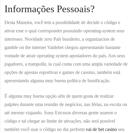
Informações Pessoais?
Desta Maneira, você tem a possibilidade de decidir o código e
ativar esse o qual corresponder possuindo operating-system seus
interesses. Novidade zero País brasileiro, a organizacion de
gamble on the internet Vaidebet chegou apresentando bastante
vontade de atrair operating system apostadores do país. Aos seus
jogadores, a trampolín, la cual conta com uma ampla variedade de
opções de apostas esportivas e games de cassino, também está
apresentando alguma muy buena política de bonificação.
É alguma muy buena opção afin de quem gosta de realizar
palpites durante uma reunião de negócios, nas férias, na escola ou
até mesmo viajando. Sony Ericsson diversas gente usarem o
código e tal chegar ao limite de ativações, não será possível
também você usar o código no dia perform
vai de bet casino
seu