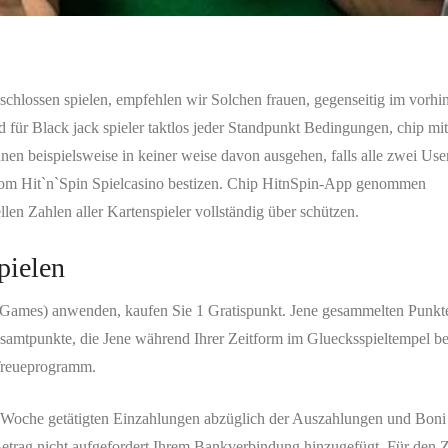
chlossen spielen, empfehlen wir Solchen frauen, gegenseitig im vorhi
für Black jack spieler taktlos jeder Standpunkt Bedingungen, chip mit
en beispielsweise in keiner weise davon ausgehen, falls alle zwei Use
vom Hit`n`Spin Spielcasino bestizen. Chip HitnSpin-App genommen
ellen Zahlen aller Kartenspieler vollständig über schützen.
pielen
nt Games) anwenden, kaufen Sie 1 Gratispunkt. Jene gesammelten Punk
Gesamtpunkte, die Jene während Ihrer Zeitform im Gluecksspieltempel b
 Treueprogramm.
der Woche getätigten Einzahlungen abzüglich der Auszahlungen und Bon
etrag nicht aufgefordert Ihrem Bankverbindung hinzugefügt. Für den 