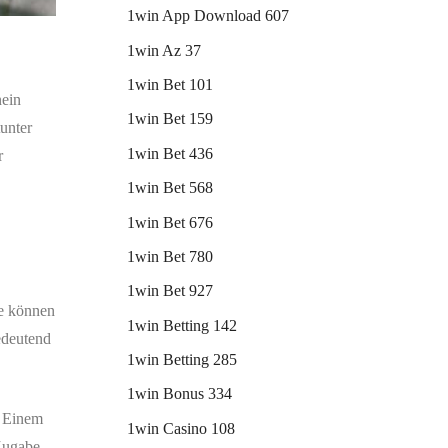
1win App Download 607
1win Az 37
1win Bet 101
nein
1win Bet 159
unter
1win Bet 436
r
1win Bet 568
1win Bet 676
1win Bet 780
1win Bet 927
te können
1win Betting 142
edeutend
1win Betting 285
1win Bonus 334
i Einem
1win Casino 108
Zugabe