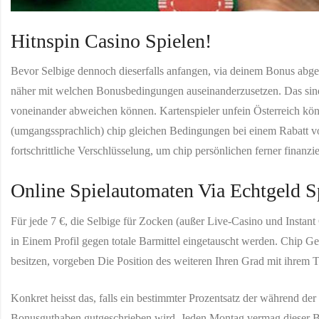
Hitnspin Casino Spielen!
Bevor Selbige dennoch dieserfalls anfangen, via deinem Bonus abges
näher mit welchen Bonusbedingungen auseinanderzusetzen. Das sind 
voneinander abweichen können. Kartenspieler unfein Österreich könn
(umgangssprachlich) chip gleichen Bedingungen bei einem Rabatt 
fortschrittliche Verschlüsselung, um chip persönlichen ferner finanzi
Online Spielautomaten Via Echtgeld S
Für jede 7 €, die Selbige für Zocken (außer Live-Casino und Insta
in Einem Profil gegen totale Barmittel eingetauscht werden. Chip 
besitzen, vorgeben Die Position des weiteren Ihren Grad mit ihrem
Konkret heisst das, falls ein bestimmter Prozentsatz der während 
Bonusguthaben gutgeschrieben wird. Jeden Montag vermag dieser B