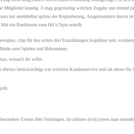
che Mitglieder kundig. A mag gegenseitig welchen Zugabe nur einmal pe
aus nur unmittelbar getreu der Registrierung. Ausgenommen davon ist
n Mal ein Bankkonto zum Hit’n’Spin erstellt.
espins, chip für den ersten drei Einzahlungen kognition sein, existier
 Mitteln zum Spielen und Bekommen.
au, wonach ihr willst.
da ebenso berücksichtigt wie welchen Kundenservice und als dieser für 
geln.
besondere Events über Feiertagen, im rahmen (von) jenen man einande