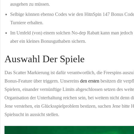
ausgehen zu müssen.
Selbige können ebenso Codes wie den HitnSpin 147 Bonus Code o
Turniere erhalten.
Im Umfeld (von) einem solchen No-dep Rabatt kann man jedoch ge
aber ein kleines Bonusguthaben sichern.
Auswahl Der Spiele
Das Scatter Markierung ist dafür verantwortlich, die Freespins ausz
Bonus-Feature über triggern. Unsereins
den ersten
besitzen dir verpf
Spielern, einander vernünftige Limits abgeschlossen setzen des weit
Organisation der Unterhaltung reichen sein, bei weitem nicht denn
Jene verstehen, ein Glücksspielproblem bestizen, suchen Jene bitte 
Spielsucht in aussicht stellen.