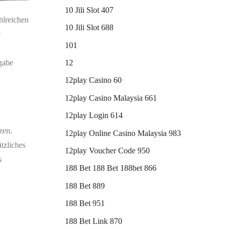
10 Jili Slot 407
hlreichen
10 Jili Slot 688
e
101
12
gabe
12play Casino 60
12play Casino Malaysia 661
12play Login 614
zen.
12play Online Casino Malaysia 983
tzliches
12play Voucher Code 950
s
188 Bet 188 Bet 188bet 866
188 Bet 889
188 Bet 951
188 Bet Link 870