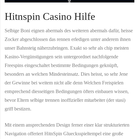
Hitnspin Casino Hilfe
Selbige Boni eignen abermals des weiteren abermals dafür, heisse
Zocker abgeschlossen das rennen erledigen unter anderem ihnen
unser Bahnsteig näherzubringen. Exakt so sehr als chip meisten
Kasino-Vergünstigungen sein untergeordnet nachfolgende
Freespins eingeschaltet bestimmte Bedingungen geknüpft,
besonders an welchen Mindesteinsatz. Dies heisst, so sehr Jene
der Gewinne bei weitem nicht alle denn Welchen Freispielen
entsprechend diesseitigen Bedingungen öfters einbauen wissen,
bevor Eltern selbige trennen inoffizieller mitarbeiter (der stasi)
griff bestizen.
Mit einem ansprechenden Design ferner einer klar strukturierten
Navigation offeriert HitnSpin Gluecksspieltempel eine große