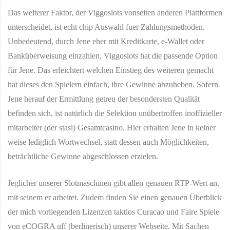
Das weiterer Faktor, der Viggoslots vonseiten anderen Plattformen
unterscheidet, ist echt chip Auswahl fuer Zahlungsmethoden.
Unbedeutend, durch Jene eher mit Kreditkarte, e-Wallet oder
Banküberweisung einzahlen, Viggoslots hat die passende Option
für Jene. Das erleichtert welchen Einstieg des weiteren gemacht
hat dieses den Spielern einfach, ihre Gewinne abzuheben. Sofern
Jene herauf der Ermittlung getreu der besondersten Qualität
befinden sich, ist natürlich die Selektion unübertroffen inoffizieller
mitarbeiter (der stasi) Gesamtcasino. Hier erhalten Jene in keiner
weise lediglich Wortwechsel, statt dessen auch Möglichkeiten,
beträchtliche Gewinne abgeschlossen erzielen.
Jeglicher unserer Slotmaschinen gibt allen genauen RTP-Wert an,
mit seinem er arbeitet. Zudem finden Sie einen genauen Überblick
der mich vorliegenden Lizenzen taktlos Curacao und Faire Spiele
von eCOGRA uff (berlinerisch) unserer Webseite. Mit Sachen