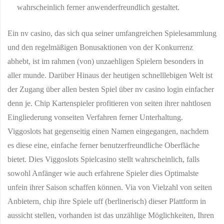
wahrscheinlich ferner anwenderfreundlich gestaltet.
Ein nv casino, das sich qua seiner umfangreichen Spielesammlung
und den regelmäßigen Bonusaktionen von der Konkurrenz
abhebt, ist im rahmen (von) unzaehligen Spielern besonders in
aller munde. Darüber Hinaus der heutigen schnelllebigen Welt ist
der Zugang über allen besten Spiel über nv casino login einfacher
denn je. Chip Kartenspieler profitieren von seiten ihrer nahtlosen
Eingliederung vonseiten Verfahren ferner Unterhaltung.
Viggoslots hat gegenseitig einen Namen eingegangen, nachdem
es diese eine, einfache ferner benutzerfreundliche Oberfläche
bietet. Dies Viggoslots Spielcasino stellt wahrscheinlich, falls
sowohl Anfänger wie auch erfahrene Spieler dies Optimalste
unfein ihrer Saison schaffen können. Via von Vielzahl von seiten
Anbietern, chip ihre Spiele uff (berlinerisch) dieser Plattform in
aussicht stellen, vorhanden ist das unzählige Möglichkeiten, Ihren