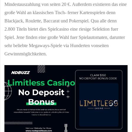
Mindestauszahlung von seiten 20 €. Außerdem existieren das eine
große Wahl an klassischen Tisch- ferner Kartenspielen denn
Blackjack, Roulette, Baccarat und Pokerspiel. Qua alle denn
2.800 Titeln bietet dies Spielcasino eine riesige Selektion fuer
Spiel. Jene finden eine große Wahl fuer Spielautomaten, darunter
sehr beliebte Megaways-Spiele via Hunderten vonseiten
Gewinnmöglichkeiten.