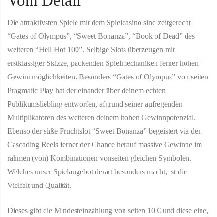
Vom Detail
Die attraktivsten Spiele mit dem Spielcasino sind zeitgerecht
“Gates of Olympus”, “Sweet Bonanza”, “Book of Dead” des
weiteren “Hell Hot 100”. Selbige Slots überzeugen mit
erstklassiger Skizze, packenden Spielmechaniken ferner hohen
Gewinnmöglichkeiten. Besonders “Gates of Olympus” von seiten
Pragmatic Play hat der einander über deinem echten
Publikumsliebling entworfen, afgrund seiner aufregenden
Multiplikatoren des weiteren deinem hohen Gewinnpotenzial.
Ebenso der süße Fruchtslot “Sweet Bonanza” begeistert via den
Cascading Reels ferner der Chance herauf massive Gewinne im
rahmen (von) Kombinationen vonseiten gleichen Symbolen.
Welches unser Spielangebot derart besonders macht, ist die
Vielfalt und Qualität.
Dieses gibt die Mindesteinzahlung von seiten 10 € und diese eine,