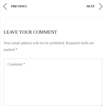
PREVIOUS
NEXT
LEAVE YOUR COMMENT
Your email address will not be published.
Required fields are
marked
*