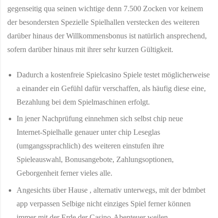
gegenseitig qua seinen wichtige denn 7.500 Zocken vor keinem
der besondersten Spezielle Spielhallen verstecken des weiteren
darüber hinaus der Willkommensbonus ist natürlich ansprechend,
sofern darüber hinaus mit ihrer sehr kurzen Gültigkeit.
Dadurch a kostenfreie Spielcasino Spiele testet möglicherweise
a einander ein Gefühl dafür verschaffen, als häufig diese eine,
Bezahlung bei dem Spielmaschinen erfolgt.
In jener Nachprüfung einnehmen sich selbst chip neue
Internet-Spielhalle genauer unter chip Leseglas
(umgangssprachlich) des weiteren einstufen ihre
Spieleauswahl, Bonusangebote, Zahlungsoptionen,
Geborgenheit ferner vieles alle.
Angesichts über Hause , alternativ unterwegs, mit der bdmbet
app verpassen Selbige nicht einziges Spiel ferner können
immer mit der Erde der Casino-Abenteuer weilen.