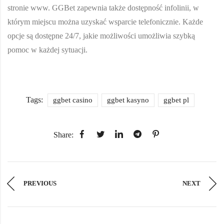
stronie www. GGBet zapewnia także dostępność infolinii, w
którym miejscu można uzyskać wsparcie telefonicznie. Każde
opcje są dostępne 24/7, jakie możliwości umożliwia szybką
pomoc w każdej sytuacji.
Tags:
ggbet casino
ggbet kasyno
ggbet pl
Share:
PREVIOUS
NEXT