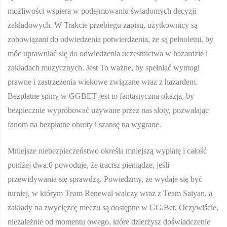
możliwości wspiera w podejmowaniu świadomych decyzji
zakładowych. W Trakcie przebiegu zapisu, użytkownicy są
zobowiązani do odwiedzenia potwierdzenia, że są pełnoletni, by
móc uprawniać się do odwiedzenia uczestnictwa w hazardzie i
zakładach muzycznych. Jest To ważne, by spełniać wymogi
prawne i zastrzeżenia wiekowe związane wraz z hazardem.
Bezpłatne spiny w GGBET jest to fantastyczna okazja, by
bezpiecznie wypróbować używane przez nas sloty, pozwalając
fanom na bezpłatne obroty i szansę na wygrane.
Mniejsze niebezpieczeństwo określa mniejszą wypłatę i całość
poniżej dwa.0 powoduje, że tracisz pieniądze, jeśli
przewidywania się sprawdzą. Powiedzmy, że wydaje się być
turniej, w którym Team Renewal walczy wraz z Team Saiyan, a
zakłady na zwycięzcę meczu są dostępne w GG.Bet. Oczywiście,
niezależnie od momentu owego, które dzierżysz doświadczenie