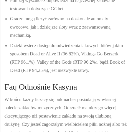
Poniżej wyszukasz odpowiedzi na najczęściej zadawane
testowania dotyczące GGbet .
Gracze mogą liczyć zarówno na doskonałe automaty
owocowe, jak i dzisiejsze sloty wraz z zaawansowaną
mechaniką.
Dzięki wstecz dostęp do odwiedzenia takowych hitów jakim
sposobem Dead or Alive II (96,82%), Vikings Go Berzerk
(RTP 96,1%), Valley of the Gods (RTP 96,2%), bądź Book of
Dead (RTP 94,25%), jest niezwykle łatwy.
Faq Odnośnie Kasyna
W końcu każdy liczący się bukmacher posiada ją w własnej
palecie zakładów muzycznych. Odrzucić ma niczego więcej
ekscytującego niż postawienie zakładu na swoją ulubioną
drużynę. Czy jesteś zagorzałym wielbicielem piłki nożnej albo też