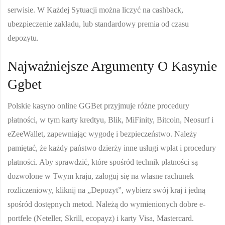
serwisie. W Każdej Sytuacji można liczyć na cashback,
ubezpieczenie zakładu, lub standardowy premia od czasu
depozytu.
Najważniejsze Argumenty O Kasynie
Ggbet
Polskie kasyno online GGBet przyjmuje różne procedury
płatności, w tym karty kredtyu, Blik, MiFinity, Bitcoin, Neosurf i
eZeeWallet, zapewniając wygodę i bezpieczeństwo. Należy
pamiętać, że każdy państwo dzierży inne usługi wpłat i procedury
płatności. Aby sprawdzić, które spośród technik płatności są
dozwolone w Twym kraju, zaloguj się na własne rachunek
rozliczeniowy, kliknij na „Depozyt”, wybierz swój kraj i jedną
spośród dostępnych metod. Należą do wymienionych dobre e-
portfele (Neteller, Skrill, ecopayz) i karty Visa, Mastercard.