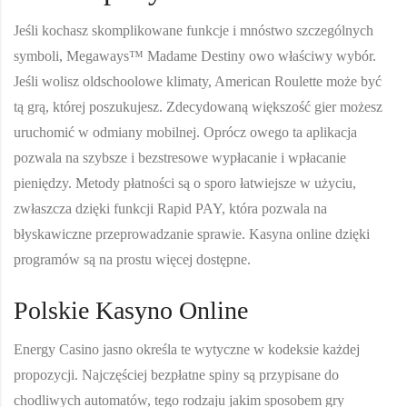
Jeśli kochasz skomplikowane funkcje i mnóstwo szczególnych
symboli, Megaways™ Madame Destiny owo właściwy wybór.
Jeśli wolisz oldschoolowe klimaty, American Roulette może być
tą grą, której poszukujesz. Zdecydowaną większość gier możesz
uruchomić w odmiany mobilnej. Oprócz owego ta aplikacja
pozwala na szybsze i bezstresowe wypłacanie i wpłacanie
pieniędzy. Metody płatności są o sporo łatwiejsze w użyciu,
zwłaszcza dzięki funkcji Rapid PAY, która pozwala na
błyskawiczne przeprowadzanie sprawie. Kasyna online dzięki
programów są na prostu więcej dostępne.
Polskie Kasyno Online
Energy Casino jasno określa te wytyczne w kodeksie każdej
propozycji. Najczęściej bezpłatne spiny są przypisane do
chodliwych automatów, tego rodzaju jakim sposobem gry