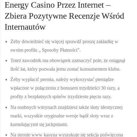
Energy Casino Przez Internet –
Zbiera Pozytywne Recenzje Wśród
Internautów
Żeby dowiedzieć się więcej sprawdź proszę zakładkę w
swoim profilu „ Sposoby Płatności”.
Toteż zawodnik ma obowiązek zaznaczyć pole, że osiągnął
ilość lat, który pozwala jemu zostać konsumentem klubu.
Żeby wypłacić premia, należy wykorzystać pieniądze
wpłacone w połączeniu z bonusem trzydzieści 30 razy, a
profity z bezpłatnych spinów trzydziestu pięciu razy.
Na osobnych witrynach znajdziesz także sloty identycznej
marki, wszystkie oryginalne wersje bądź sloty wraz z
kumulującymi się jackpotami.
Na stronie www kasyna wyszukuje się sekcja poświęcona