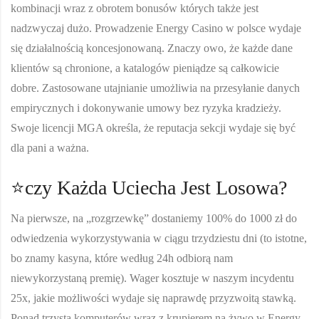
kombinacji wraz z obrotem bonusów których także jest
nadzwyczaj dużo. Prowadzenie Energy Casino w polsce wydaje
się działalnością koncesjonowaną. Znaczy owo, że każde dane
klientów są chronione, a katalogów pieniądze są całkowicie
dobre. Zastosowane utajnianie umożliwia na przesyłanie danych
empirycznych i dokonywanie umowy bez ryzyka kradzieży.
Swoje licencji MGA określa, że reputacja sekcji wydaje się być
dla pani a ważna.
⭐czy Każda Uciecha Jest Losowa?
Na pierwsze, na „rozgrzewkę” dostaniemy 100% do 1000 zł do
odwiedzenia wykorzystywania w ciągu trzydziestu dni (to istotne,
bo znamy kasyna, które według 24h odbiorą nam
niewykorzystaną premię). Wager kosztuje w naszym incydentu
25x, jakie możliwości wydaje się naprawdę przyzwoitą stawką.
Ponad trzysta komputerów wraz z krupierem na żywo w Energy