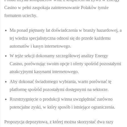
Casino w pełni zaspokaja zainteresowanie Polaków tymże
formatem uciechy.
Ma ponad piętnasty lat doświadczenia w branży hazardowej, a
tej wiedza specjalistyczna odnosi się do przede każdemu
automatów i kasyn internetowego.
W tejże sekcji dokonamy szczegółowej analizy Energy
Casino, porównując swoim opcje i oferty spośród pozostałymi
atrakcyjnymi kasynami internetowego.
Aby dokonać świadomego wybrania, warto porównać tę
platformę spośród pozostałymi dostępnymi na sektorze.
Rozstrzygnięcie o produkcji winna uwzględniać zarówno
potencjalne zyski, w który sposób i istniejące ograniczenia.
Propozycja depozytowa, z której można skorzystać dwa razy