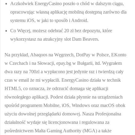
Aczkolwiek EnergyCasino poszło o chód w dalszym ciągu,
opracowując własną aplikację mobilną dostępną zarówno dla
systemu iOS, w jaki to sposób i Android.
Co Więcej, możesz odebrać 20 zł bez depozytu, które
wykorzystasz na atrakcyjny slot Dam Beavers.
Na przykład, Abaqoos na Węgrzech, DotPay w Polsce, EKonto
w Czechach i na Słowacji, epay.bg w Bułgarii, itd. Wygrałem
dwa razy na 700zl a wypłacono jest jedynie raz i twierdzą cały
czas w email że mi wypłacili. EnergyCasino działa w technik
HTML5, co oznacza, że odrzucić domaga się aplikacji
równoległego aplikacji. Podest działa płynnie na urządzeniach
spośród programem Mobilne, iOS, Windows oraz macOS obok
użyciu dowolnej przeglądarki domowej. Nasza Profesjonalna
działalność wydaje się licencjonowana i regulowana za
pośrednictwem Malta Gaming Authority (MGA) a także