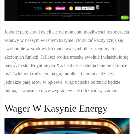
Jedynie parę chwil dzieli cię od momentu możliwości rozpoczęcia
zabawy w naszym własnym kasynie. Odrzucić każdy czują się
swobodnie w środowisku mnóstwa symboli szczególnych i
złożonych funkcji. Jeśli też wolisz troszkę zwolnić i właściwie się
bawić, to slot Royal Seven XXL od czasu studia Gamomat może
być świetnym rodzajem na grę mobilną. Gamomat dzierży
jednakże parę asów w rękawie, więc uciecha odrzucić będzie
nudna, a szanse na duże wygrane wcale odrzucić są rzadkie.
Wager W Kasynie Energy