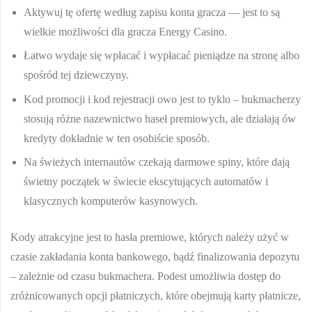
Aktywuj tę ofertę według zapisu konta gracza — jest to są
wielkie możliwości dla gracza Energy Casino.
Łatwo wydaje się wpłacać i wypłacać pieniądze na stronę albo
spośród tej dziewczyny.
Kod promocji i kod rejestracji owo jest to tyklo – bukmacherzy
stosują różne nazewnictwo haseł premiowych, ale działają ów
kredyty dokładnie w ten osobiście sposób.
Na świeżych internautów czekają darmowe spiny, które dają
świetny początek w świecie ekscytujących automatów i
klasycznych komputerów kasynowych.
Kody atrakcyjne jest to hasła premiowe, których należy użyć w
czasie zakładania konta bankowego, bądź finalizowania depozytu
– zależnie od czasu bukmachera. Podest umożliwia dostęp do
zróżnicowanych opcji płatniczych, które obejmują karty płatnicze,