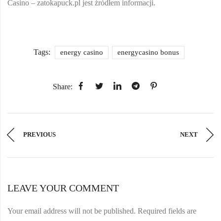
Casino – zatokapuck.pl jest źródłem informacji.
Tags:
energy casino
energycasino bonus
Share:
PREVIOUS
NEXT
LEAVE YOUR COMMENT
Your email address will not be published.
Required fields are