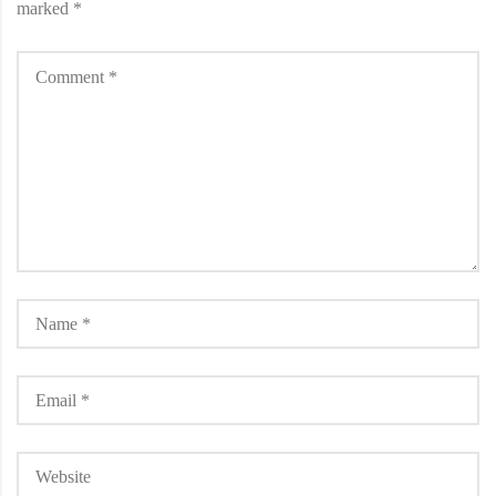
marked
*