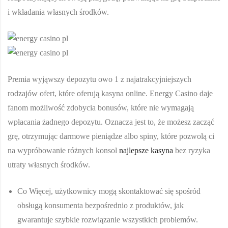
i wkładania własnych środków.
Premia wyjąwszy depozytu owo 1 z najatrakcyjniejszych
rodzajów ofert, które oferują kasyna online. Energy Casino daje
fanom możliwość zdobycia bonusów, które nie wymagają
wpłacania żadnego depozytu. Oznacza jest to, że możesz zacząć
grę, otrzymując darmowe pieniądze albo spiny, które pozwolą ci
na wypróbowanie różnych konsol
najlepsze kasyna
bez ryzyka
utraty własnych środków.
Co Więcej, użytkownicy mogą skontaktować się spośród
obsługą konsumenta bezpośrednio z produktów, jak
gwarantuje szybkie rozwiązanie wszystkich problemów.