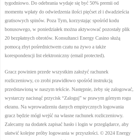
tygodniowo. Do odebrania wydaje się być 50% premii od
momentu wpłaty do odwiedzenia ilości pięćset zł i dwadzieścia
gratisowych spinów. Poza Tym, korzystając spośród kodu
bonusowego, w poniedziałek można aktywować pozostały plik
20 bezpłatnych obrotów. Konsultanci Energy Casino służą
pomocą zbyt pośrednictwem czatu na żywo a także
korespondencji list elektroniczny (email protected).
Gracz powinien przede wszystkim założyć rachunek
rozliczeniowy, co zrobi prawidłowo spośród instrukcją
przedstawioną w naszym tekście. Następnie, żeby się zalogować,
wystarczy nacisnąć przycisk “Zaloguj” w prawym górnym rogu
ekranu. Na wprowadzeniu danych empirycznych logowania
gracz będzie mógł wejść na własne rachunek rozliczeniowy.
Zalecamy na dodatek zapisać hasło i login w przeglądarce, aby
ułatwić kolejne próby logowania w przyszłości. © 2024 Energy